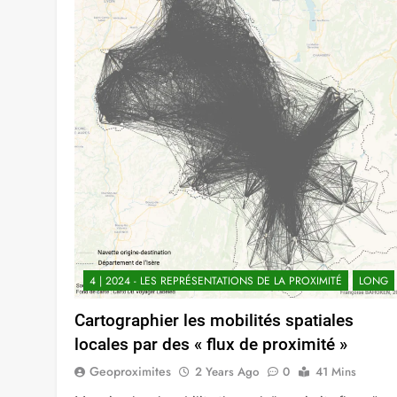
4 | 2024 - LES REPRÉSENTATIONS DE LA PROXIMITÉ
LONG
Cartographier les mobilités spatiales
locales par des « flux de proximité »
Geoproximites
2 Years Ago
0
41 Mins