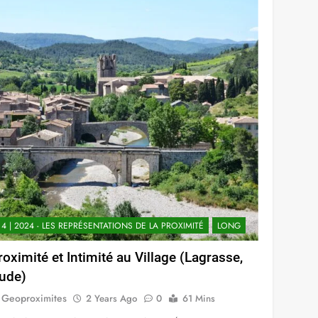
Link
4 | 2024 - LES REPRÉSENTATIONS DE LA PROXIMITÉ
LONG
roximité et Intimité au Village (Lagrasse,
ude)
Geoproximites
2 Years Ago
0
61 Mins