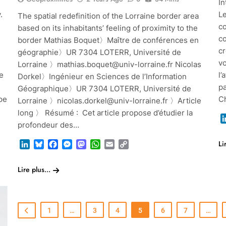
In
.
L
The spatial redefinition of the Lorraine border area
co
based on its inhabitants’ feeling of proximity to the
c
border Mathias Boquet〉Maître de conférences en
cr
géographie〉UR 7304 LOTERR, Université de
vo
Lorraine 〉mathias.boquet@univ-lorraine.fr Nicolas
e
l’
Dorkel〉Ingénieur en Sciences de l’Information
pa
Géographique〉UR 7304 LOTERR, Université de
ape
C
Lorraine 〉nicolas.dorkel@univ-lorraine.fr 〉Article
long 〉 Résumé : Cet article propose d’étudier la
profondeur des…
Li
LinkedIn
Bluesky
Facebook
Messenger
Mastodon
WhatsApp
Email
Copy
Link
Lire plus...
1
…
3
4
5
6
7
…