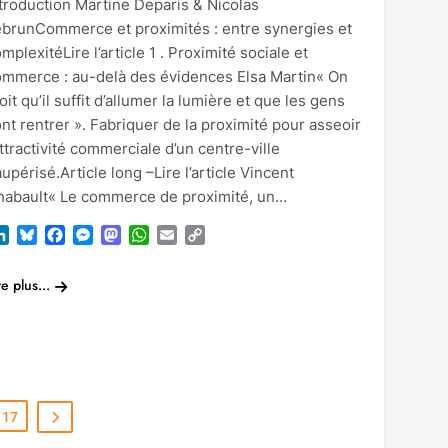
troduction Martine Deparis & Nicolas
ebrunCommerce et proximités : entre synergies et
mplexitéLire l’article 1 . Proximité sociale et
ommerce : au-delà des évidences Elsa Martin« On
oit qu’il suffit d’allumer la lumière et que les gens
nt rentrer ». Fabriquer de la proximité pour asseoir
attractivité commerciale d’un centre-ville
upérisé.Article long –Lire l’article Vincent
habault« Le commerce de proximité, un…
LinkedIn
Bluesky
Facebook
Messenger
Mastodon
WhatsApp
Email
Copy
Link
re plus...
17