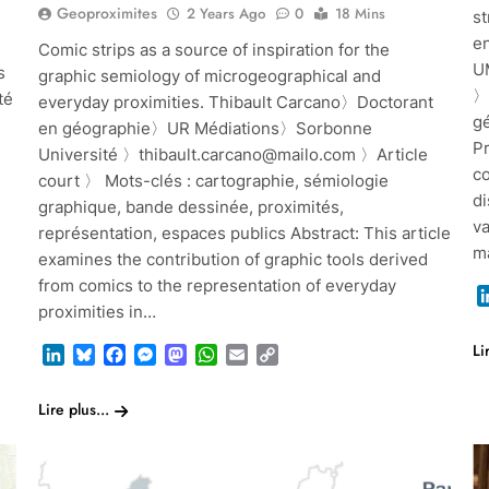
Geoproximites
2 Years Ago
0
18 Mins
s
e
Comic strips as a source of inspiration for the
U
s
graphic semiology of microgeographical and
〉
té
everyday proximities. Thibault Carcano〉Doctorant
gé
en géographie〉UR Médiations〉Sorbonne
P
Université 〉thibault.carcano@mailo.com 〉Article
co
court 〉 Mots-clés : cartographie, sémiologie
d
graphique, bande dessinée, proximités,
va
représentation, espaces publics Abstract: This article
m
examines the contribution of graphic tools derived
from comics to the representation of everyday
proximities in…
Li
LinkedIn
Bluesky
Facebook
Messenger
Mastodon
WhatsApp
Email
Copy
Link
Lire plus...