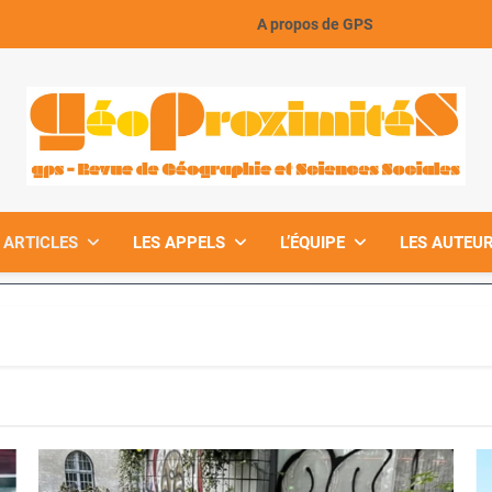
A propos de GPS
GeoProximiteS
 ARTICLES
LES APPELS
L’ÉQUIPE
LES AUTEUR