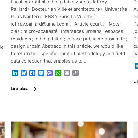
Local interstitial in·hospitable zones. Joffrey
Pr
Paillard〉Docteur en Ville et architecture〉Université
A
Paris Nanterre, ENSA Paris La Villette 〉
G
joffrey.paillard@gmail.com 〉Article court 〉 Mots-
P
clés : micro-spatialité ; interstices urbains ; espaces
j
résiduels ; in·hospitalité ; espace public de proximité ;
Po
design urbain Abstract: In this article, we would like
cu
le
to return to a specific point of methodology and field
ha
u
data collection that enables us to…
LinkedIn
Bluesky
Facebook
Messenger
Mastodon
WhatsApp
Email
Copy
Link
Li
Lire plus...