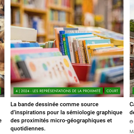
4 | 2024 - LES REPRÉSENTATIONS DE LA PROXIMITÉ
COURT
La bande dessinée comme source
C
d’inspirations pour la sémiologie graphique
d
e
des proximités micro-géographiques et
quotidiennes.
Ma