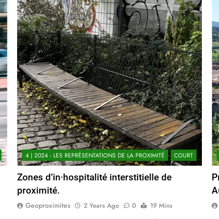
4 | 2024 - LES REPRÉSENTATIONS DE LA PROXIMITÉ
COURT
Zones d’in·hospitalité interstitielle de
P
proximité.
A
Geoproximites
2 Years Ago
0
19 Mins