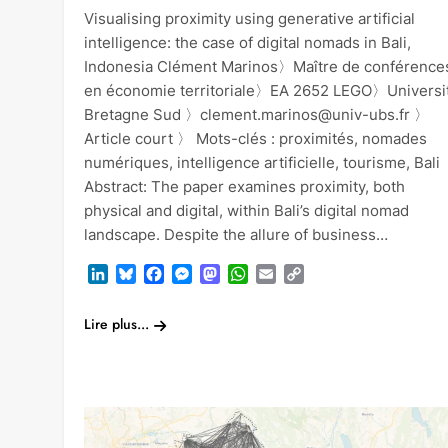
Visualising proximity using generative artificial
intelligence: the case of digital nomads in Bali,
Indonesia Clément Marinos〉Maître de conférence
en économie territoriale〉EA 2652 LEGO〉Universi
Bretagne Sud 〉clement.marinos@univ-ubs.fr 〉
Article court 〉 Mots-clés : proximités, nomades
numériques, intelligence artificielle, tourisme, Bali
Abstract: The paper examines proximity, both
physical and digital, within Bali’s digital nomad
landscape. Despite the allure of business…
LinkedIn
Bluesky
Facebook
Messenger
Mastodon
WhatsApp
Email
Copy
Link
Lire plus...