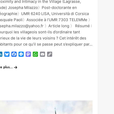
oximity and Intimacy in the Village (Lagrasse,
ude) Josepha Milazzo〉Post-doctorante en
éographie〉UMR 6240 LISA, Università di Corsica
asquale Paoli〉Associée à l’UMR 7303 TELEMMe 〉
osepha.milazzo@yahoo.fr 〉Article long 〉 Résumé :
urquoi les villageois sont-ils d’ordinaire tant
rieux de la vie de leurs voisins ? Cet intérêt des
bitants pour ce qu’il se passe peut s’expliquer par…
LinkedIn
Bluesky
Facebook
Messenger
Mastodon
WhatsApp
Email
Copy
Link
re plus...