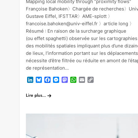
Mapping local mobility through “proximity flows”
Françoise Bahoken〉Chargée de recherches〉Univ
Gustave Eiffel, IFSTTAR〉AME-splott 〉
francoise.bahoken@univ-eiffel.fr 〉article long 〉
Résumé : En raison de la surcharge graphique
(ou effet spaghetti) observée sur les cartographies
des mobilités spatiales impliquant plus d’une dizain
de lieux, l’information portant sur les déplacements
nécessite d’être filtrée ou réduite en amont de l’ét
de représentation…
LinkedIn
Bluesky
Facebook
Messenger
Mastodon
WhatsApp
Email
Copy
Link
Lire plus...