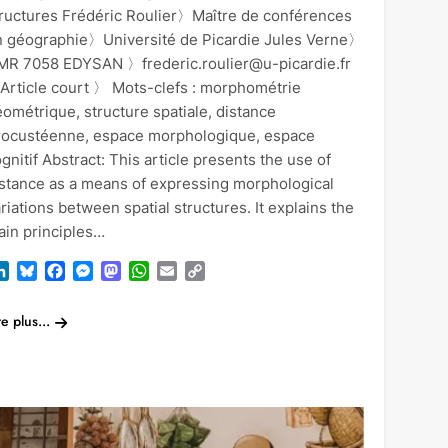
tructures Frédéric Roulier〉Maître de conférences
n géographie〉Université de Picardie Jules Verne〉
MR 7058 EDYSAN 〉frederic.roulier@u-picardie.fr
Article court 〉 Mots-clefs : morphométrie
ométrique, structure spatiale, distance
rocustéenne, espace morphologique, espace
gnitif Abstract: This article presents the use of
istance as a means of expressing morphological
riations between spatial structures. It explains the
ain principles…
LinkedIn
Bluesky
Facebook
Messenger
Mastodon
WhatsApp
Email
Copy
Link
re plus...