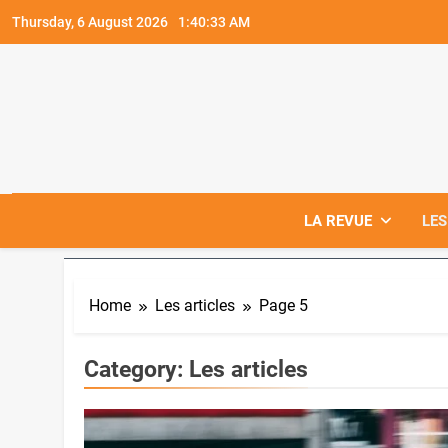
Skip
Thursday, 6 August 2026
1:40:34 AM
to
content
LA REVUE
LES
Home
Les articles
Page 5
Category:
Les articles