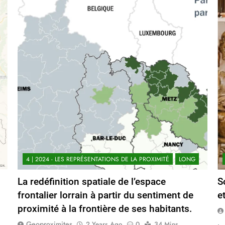
4 | 2024 - LES REPRÉSENTATIONS DE LA PROXIMITÉ
LONG
La redéfinition spatiale de l’espace
S
frontalier lorrain à partir du sentiment de
e
proximité à la frontière de ses habitants.
Geoproximites
2 Years Ago
0
34 Mins