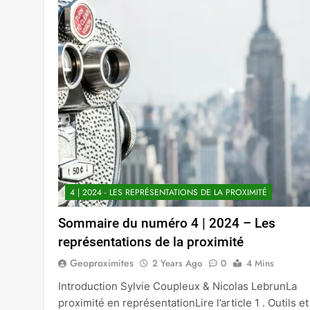
4 | 2024 - LES REPRÉSENTATIONS DE LA PROXIMITÉ
Sommaire du numéro 4 | 2024 – Les
représentations de la proximité
Geoproximites
2 Years Ago
0
4 Mins
Introduction Sylvie Coupleux & Nicolas LebrunLa
proximité en représentationLire l’article 1 . Outils et