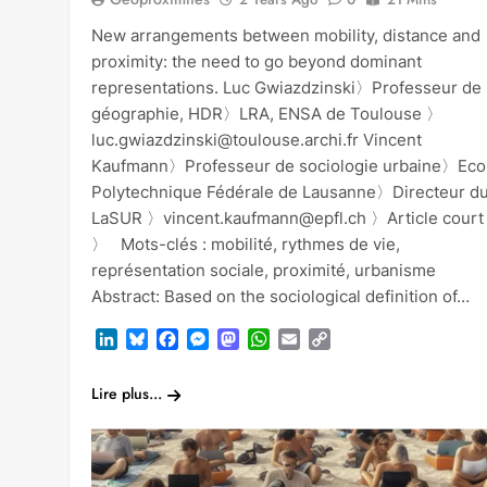
New arrangements between mobility, distance and
proximity: the need to go beyond dominant
representations. Luc Gwiazdzinski〉Professeur de
géographie, HDR〉LRA, ENSA de Toulouse 〉
luc.gwiazdzinski@toulouse.archi.fr Vincent
Kaufmann〉Professeur de sociologie urbaine〉Eco
Polytechnique Fédérale de Lausanne〉Directeur d
LaSUR 〉vincent.kaufmann@epfl.ch 〉Article court
〉 Mots-clés : mobilité, rythmes de vie,
représentation sociale, proximité, urbanisme
Abstract: Based on the sociological definition of…
LinkedIn
Bluesky
Facebook
Messenger
Mastodon
WhatsApp
Email
Copy
Link
Lire plus...