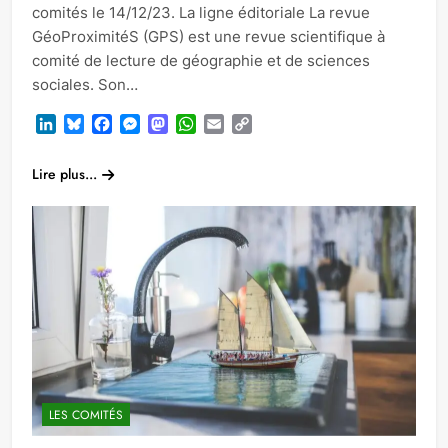
comités le 14/12/23. La ligne éditoriale La revue
GéoProximitéS (GPS) est une revue scientifique à
comité de lecture de géographie et de sciences
sociales. Son…
LinkedIn
Bluesky
Facebook
Messenger
Mastodon
WhatsApp
Email
Copy
Link
Lire plus...
LES COMITÉS