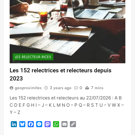
LES RELECTEUR·RICES
Les 152 relectrices et relecteurs depuis
2023
geoproximites
3 years ago
0
7 mins
Les 152 relectrices et relecteurs au 22/07/2026 : A B
C D E F G H I – J – K L M N O – P Q – R S T U – V W X –
Y – Z
LinkedIn
Bluesky
Facebook
Messenger
Mastodon
WhatsApp
Email
Copy
Link