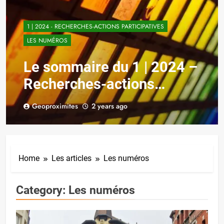
1 | 2024 - RECHERCHES-ACTIONS PARTICIPATIVES
LES NUMÉROS
Le sommaire du 1 | 2024 –
Recherches-actions
participatives
Geoproximites
2 years ago
Home
Les articles
Les numéros
Category:
Les numéros