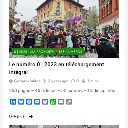
0 | 2023 - MA PROXIMITÉ
LES NUMÉROS
Le numéro 0 | 2023 en téléchargement
intégral
Geoproximites
3 years ago
0
1 mins
256 pages – 45 articles – 52 auteurs – 14 disciplines
LinkedIn
Bluesky
Facebook
Messenger
Mastodon
WhatsApp
Email
Copy
Link
Lire plus...