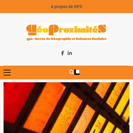
Skip
A propos de GPS
to
content
GeoProximiteS