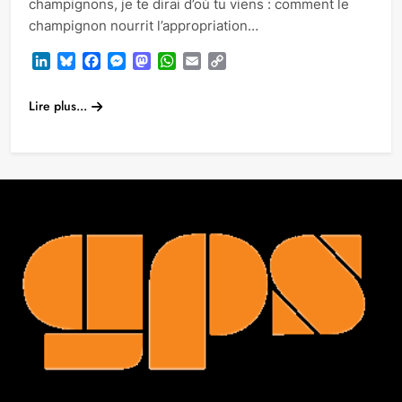
champignons, je te dirai d’où tu viens : comment le
champignon nourrit l’appropriation…
LinkedIn
Bluesky
Facebook
Messenger
Mastodon
WhatsApp
Email
Copy
Link
Lire plus...