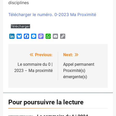
disciplines
Télécharger le numéro. 0-2023 Ma Proximité
Télécharger
LinkedIn
Bluesky
Facebook
Messenger
Mastodon
WhatsApp
Email
Copy
Link
Previous:
Next:
Post
navigation
Le sommaire du 0 |
Appel permanent
2023 – Ma proximité
Proximité(s)
émergente(s)
Pour poursuivre la lecture