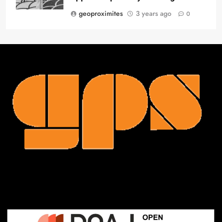
geoproximites
3 years ago
0