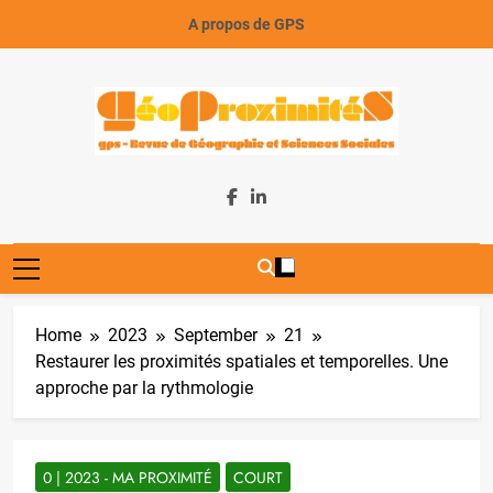
Skip
A propos de GPS
to
content
GeoProximiteS
Home
2023
September
21
Restaurer les proximités spatiales et temporelles. Une
approche par la rythmologie
0 | 2023 - MA PROXIMITÉ
COURT