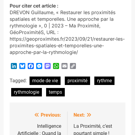
Pour citer cet article :
DREVON Guillaume, « Restaurer les proximités
spatiales et temporelles. Une approche par la
rythmologie », 0 | 2023 – Ma Proximité,
GéoProximitéS, URL :
https://geoproximites.fr/2023/09/21/restaurer-les-
proximites-spatiales-et-temporelles-une-
approche-par-la-rythmologie/
LinkedIn
Bluesky
Facebook
Messenger
Mastodon
WhatsApp
Email
Copy
Link
Tagged:
mode de vie
proximité
rythme
rythmologie
temps
Previous:
Next:
Post
navigation
Intelligence
La Proximité, c’est
Artificielle : Quand la
pourtant simple !