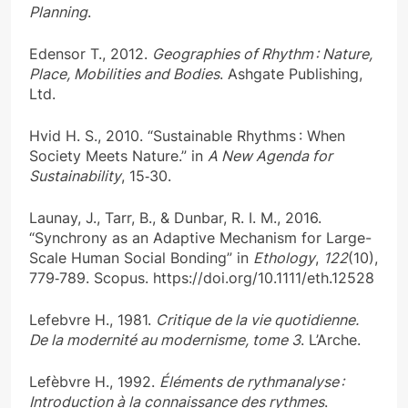
Planning
.
Edensor T., 2012.
Geographies of Rhythm : Nature,
Place, Mobilities and Bodies
. Ashgate Publishing,
Ltd.
Hvid H. S., 2010. “Sustainable Rhythms : When
Society Meets Nature.” in
A New Agenda for
Sustainability
, 15‑30.
Launay, J., Tarr, B., & Dunbar, R. I. M., 2016.
“Synchrony as an Adaptive Mechanism for Large-
Scale Human Social Bonding” in
Ethology
,
122
(10),
779‑789. Scopus. https://doi.org/10.1111/eth.12528
Lefebvre H., 1981.
Critique de la vie quotidienne.
De la modernité au modernisme, tome 3
. L’Arche.
Lefèbvre H., 1992.
Éléments de rythmanalyse :
Introduction à la connaissance des rythmes
.