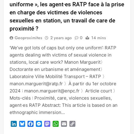
uniforme », les agent·es RATP face à la prise
en charge des victimes de violences
sexuelles en station, un travail de care de
proximité ?
Geoproximites
2 years ago
0
14 mins
‘We’ve got lots of caps but only one uniform’: RATP
agents dealing with victims of sexual violence in
stations, local care work? Manon Marguerit〉
Doctorante en urbanisme et aménagement〉
Laboratoire Ville Mobilité Transport – RATP 〉
manon.marguerit@ratp.fr 〉À partir du 1er octobre
2024 : manon.marguerit@enpc.fr 〉Article court 〉
Mots-clés : Proximité, care, violences sexuelles,
agent·es RATP Abstract: This article is based on an
ethnographic immersion…
LinkedIn
Bluesky
Facebook
Messenger
Mastodon
WhatsApp
Email
Copy
Link