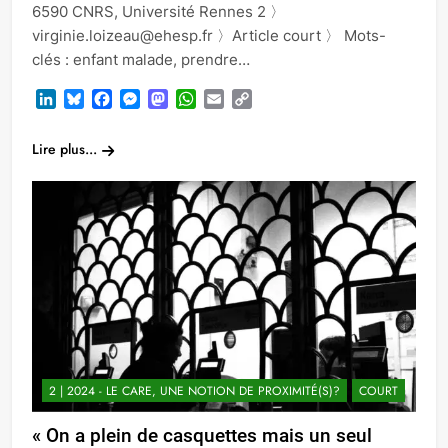
6590 CNRS, Université Rennes 2 〉
virginie.loizeau@ehesp.fr 〉Article court 〉 Mots-
clés : enfant malade, prendre…
LinkedIn
Bluesky
Facebook
Messenger
Mastodon
WhatsApp
Email
Copy
Link
Lire plus...
2 | 2024 - LE CARE, UNE NOTION DE PROXIMITÉ(S)?
COURT
« On a plein de casquettes mais un seul