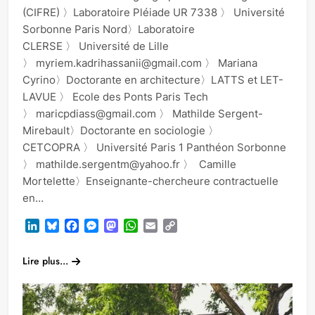
(CIFRE) 〉Laboratoire Pléiade UR 7338 〉 Université
Sorbonne Paris Nord〉Laboratoire
CLERSE 〉 Université de Lille
〉 myriem.kadrihassanii@gmail.com 〉 Mariana
Cyrino〉Doctorante en architecture〉LATTS et LET-
LAVUE 〉 Ecole des Ponts Paris Tech
〉 maricpdiass@gmail.com 〉 Mathilde Sergent-
Mirebault〉Doctorante en sociologie 〉
CETCOPRA 〉 Université Paris 1 Panthéon Sorbonne
〉 mathilde.sergentm@yahoo.fr 〉 Camille
Mortelette〉Enseignante-chercheure contractuelle
en…
LinkedIn
Bluesky
Facebook
Messenger
Mastodon
WhatsApp
Email
Copy
Link
Lire plus...