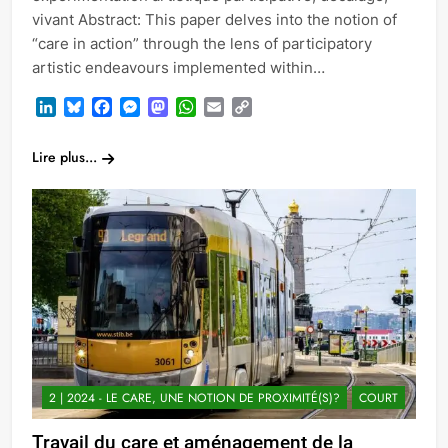
vivant Abstract: This paper delves into the notion of
“care in action” through the lens of participatory
artistic endeavours implemented within…
LinkedIn
Bluesky
Facebook
Messenger
Mastodon
WhatsApp
Email
Copy
Link
Lire plus...
2 | 2024 - LE CARE, UNE NOTION DE PROXIMITÉ(S)?
COURT
Travail du care et aménagement de la