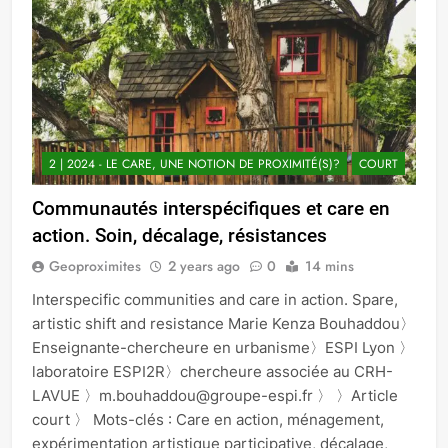
2 | 2024 - LE CARE, UNE NOTION DE PROXIMITÉ(S)?
COURT
Communautés interspécifiques et care en
action. Soin, décalage, résistances
Geoproximites
2 years ago
0
14 mins
Interspecific communities and care in action. Spare,
artistic shift and resistance Marie Kenza Bouhaddou〉
Enseignante-chercheure en urbanisme〉ESPI Lyon 〉
laboratoire ESPI2R〉chercheure associée au CRH-
LAVUE 〉m.bouhaddou@groupe-espi.fr 〉 〉Article
court 〉 Mots-clés : Care en action, ménagement,
expérimentation artistique participative, décalage,