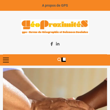
Skip
A propos de GPS
to
content
GeoProximiteS