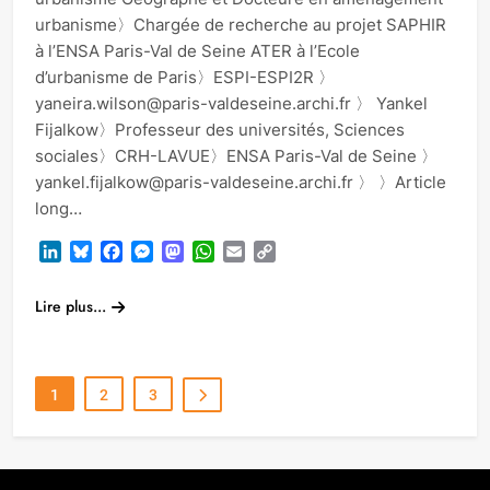
urbanisme〉Chargée de recherche au projet SAPHIR
à l’ENSA Paris-Val de Seine ATER à l’Ecole
d’urbanisme de Paris〉ESPI-ESPI2R 〉
yaneira.wilson@paris-valdeseine.archi.fr 〉 Yankel
Fijalkow〉Professeur des universités, Sciences
sociales〉CRH-LAVUE〉ENSA Paris-Val de Seine 〉
yankel.fijalkow@paris-valdeseine.archi.fr 〉 〉Article
long…
LinkedIn
Bluesky
Facebook
Messenger
Mastodon
WhatsApp
Email
Copy
Link
Lire plus...
1
2
3