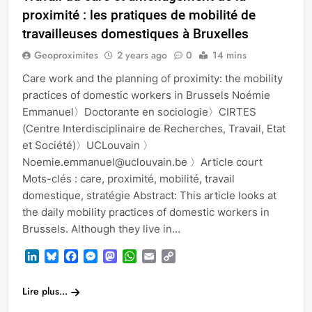
proximité : les pratiques de mobilité de
travailleuses domestiques à Bruxelles
Geoproximites
2 years ago
0
14 mins
Care work and the planning of proximity: the mobility
practices of domestic workers in Brussels Noémie
Emmanuel〉Doctorante en sociologie〉CIRTES
(Centre Interdisciplinaire de Recherches, Travail, Etat
et Société)〉UCLouvain 〉
Noemie.emmanuel@uclouvain.be 〉Article court
Mots-clés : care, proximité, mobilité, travail
domestique, stratégie Abstract: This article looks at
the daily mobility practices of domestic workers in
Brussels. Although they live in…
LinkedIn
Bluesky
Facebook
Messenger
Mastodon
WhatsApp
Email
Copy
Link
Lire plus...