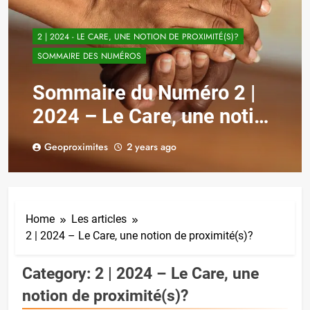
2 | 2024 - LE CARE, UNE NOTION DE PROXIMITÉ(S)?
SOMMAIRE DES NUMÉROS
Sommaire du Numéro 2 |
2024 – Le Care, une notion
de proximité(s)?
Geoproximites
2 years ago
Home
Les articles
2 | 2024 – Le Care, une notion de proximité(s)?
Category:
2 | 2024 – Le Care, une
notion de proximité(s)?