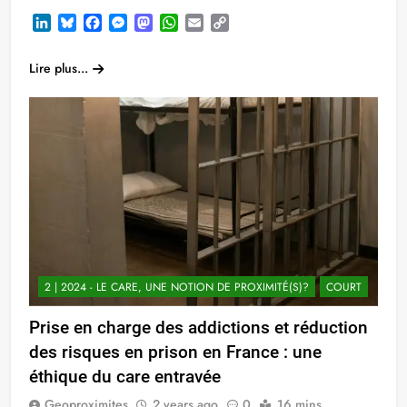
LinkedIn
Bluesky
Facebook
Messenger
Mastodon
WhatsApp
Email
Copy
Link
Lire plus...
2 | 2024 - LE CARE, UNE NOTION DE PROXIMITÉ(S)?
COURT
Prise en charge des addictions et réduction
des risques en prison en France : une
éthique du care entravée
Geoproximites
2 years ago
0
16 mins