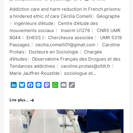
Addiction care and harm reduction in French prisons:
a hindered ethic of care Cécilia Comelli〉Géographe
〉ingénieure d’étude〉Centre d’étude des
mouvements sociaux 〉 Inserm U1276 〉 CNRS UMR
8044 〉EHESS )〉Chercheure associée 〉 UMR 5319
Passages 〉cecilia.comelli01@gmail.com 〉 Caroline
Protais〉Docteure en Sociologie 〉Chargée
d’études〉Observatoire Français des Drogues et des
Tendances addictives 〉caroline.protais@ofdt.fr 〉
Marie Jauffret-Roustide〉sociologue et…
LinkedIn
Bluesky
Facebook
Messenger
Mastodon
WhatsApp
Email
Copy
Link
Lire plus...