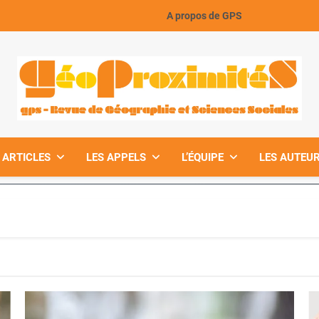
A propos de GPS
GeoProximiteS
 ARTICLES
LES APPELS
L’ÉQUIPE
LES AUTEUR