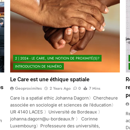
2 | 2024 - LE CARE, UNE NOTION DE PROXIMITÉ(S)?
INTRODUCTION DE NUMÉRO
Le Care est une éthique spatiale
R
es
r
Geoproximites
2 Years Ago
0
7 Mins
p
Care is a spatial ethic Johanna Dagorn〉Chercheure
associée en sociologie et sciences de l’éducation〉
UR 4140 LACES 〉Université de Bordeaux 〉
Re
johanna.dagorn@u-bordeaux.fr 〉 Corinne
n
ac
Luxembourg〉Professeure des universités,
D