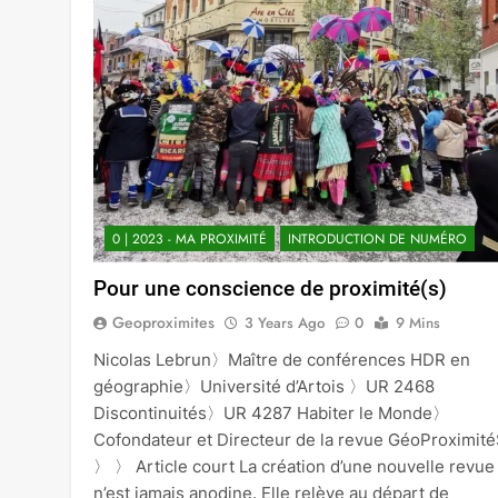
0 | 2023 - MA PROXIMITÉ
INTRODUCTION DE NUMÉRO
Pour une conscience de proximité(s)
Geoproximites
3 Years Ago
0
9 Mins
Nicolas Lebrun〉Maître de conférences HDR en
géographie〉Université d’Artois 〉UR 2468
Discontinuités〉UR 4287 Habiter le Monde〉
Cofondateur et Directeur de la revue GéoProximit
〉 〉 Article court La création d’une nouvelle revue
n’est jamais anodine. Elle relève au départ de