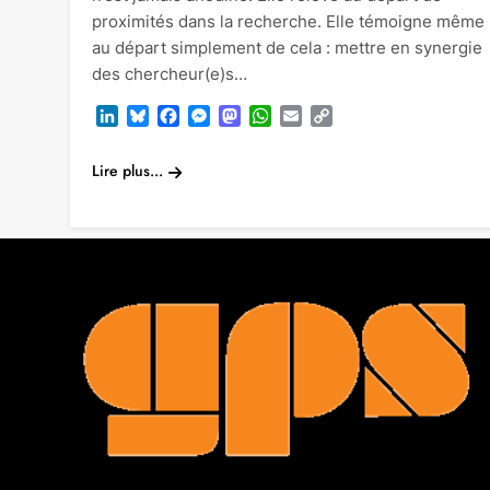
proximités dans la recherche. Elle témoigne même
au départ simplement de cela : mettre en synergie
des chercheur(e)s…
LinkedIn
Bluesky
Facebook
Messenger
Mastodon
WhatsApp
Email
Copy
Link
Lire plus...