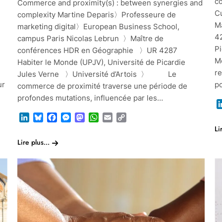
e
c
Commerce and proximity(s) : between synergies and
C
complexity Martine Deparis〉Professeure de
M
marketing digital〉European Business School,
4
campus Paris Nicolas Lebrun 〉Maître de
P
conférences HDR en Géographie 〉UR 4287
Me
Habiter le Monde (UPJV), Université de Picardie
re
Jules Verne 〉Université d’Artois 〉 Le
ur
p
commerce de proximité traverse une période de
profondes mutations, influencée par les…
LinkedIn
Bluesky
Facebook
Messenger
Mastodon
WhatsApp
Email
Copy
Link
Li
Lire plus...