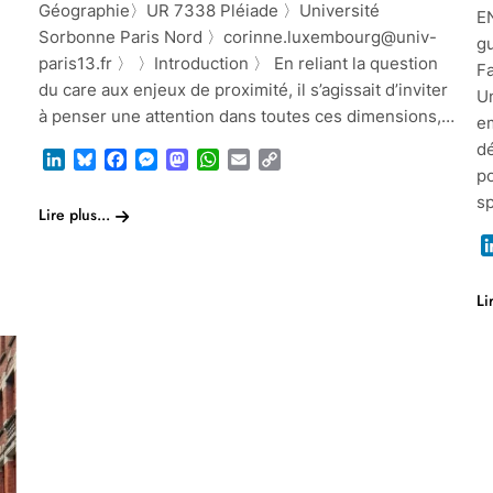
Géographie〉UR 7338 Pléiade 〉Université
E
Sorbonne Paris Nord 〉corinne.luxembourg@univ-
g
paris13.fr 〉 〉Introduction 〉 En reliant la question
F
du care aux enjeux de proximité, il s’agissait d’inviter
U
à penser une attention dans toutes ces dimensions,…
e
dé
LinkedIn
Bluesky
Facebook
Messenger
Mastodon
WhatsApp
Email
Copy
p
Link
sp
Lire plus...
Li