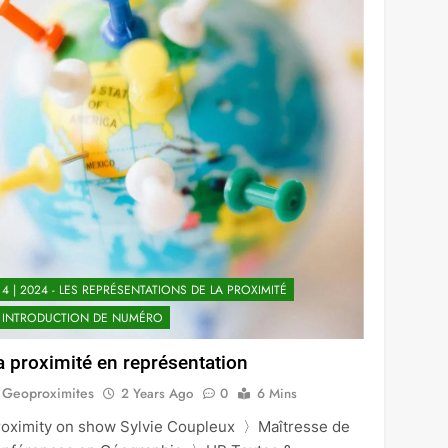
Link
4 | 2024 - LES REPRÉSENTATIONS DE LA PROXIMITÉ
INTRODUCTION DE NUMÉRO
a proximité en représentation
Geoproximites
2 Years Ago
0
6 Mins
roximity on show Sylvie Coupleux 〉Maîtresse de