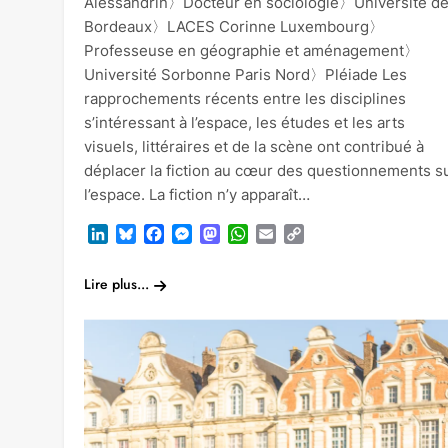
Alessandrin〉Docteur en sociologie〉Université d
Bordeaux〉LACES Corinne Luxembourg〉
Professeuse en géographie et aménagement〉
Université Sorbonne Paris Nord〉Pléiade Les
rapprochements récents entre les disciplines
s’intéressant à l’espace, les études et les arts
visuels, littéraires et de la scène ont contribué à
déplacer la fiction au cœur des questionnements s
l’espace. La fiction n’y apparaît…
LinkedIn
Bluesky
Facebook
Messenger
Mastodon
WhatsApp
Email
Copy
Link
Lire plus...