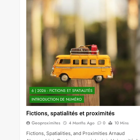
6 | 2026 - FICTIONS ET SPATIALITÉS
INTRODUCTION DE NUMÉRO
Fictions, spatialités et proximités
Geoproximites
4 Months Ago
0
10 Mins
Fictions, Spatialities, and Proximities Arnaud