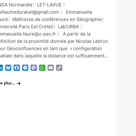
NSA Normandie〉LET-LAVUE 〉
uillaumeduranel@gmail.com 〉 Emmanuelle
aure〉Maîtresse de conférences en Géographie〉
niversité Paris Est Créteil〉Lab’URBA 〉
mmanuelle.faure@u-pec.fr 〉 A partir de la
finition de la proximité donnée par Nicolas Lebrun
our Géoconfluences en tant que « configuration
atiale dans laquelle la distance est suffisamment…
LinkedIn
Bluesky
Facebook
Messenger
Mastodon
WhatsApp
Email
Copy
Link
re plus...