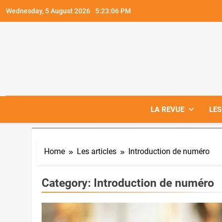
Skip
Wednesday, 5 August 2026
5:23:07 PM
to
content
LA REVUE
LES
Home
Les articles
Introduction de numéro
Category:
Introduction de numéro