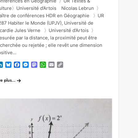
onférences en Géographie 〉UR Textes &
ulture〉Université d’Artois Nicolas Lebrun 〉
aître de conférences HDR en Géographie 〉UR
287 Habiter le Monde (UPJV), Université de
icardie Jules Verne 〉Université d’Artois 〉
surée par la distance, la proximité peut être
cherchée ou rejetée ; elle revêt une dimension
ositive…
LinkedIn
Bluesky
Facebook
Messenger
Mastodon
WhatsApp
Email
Copy
Link
re plus...