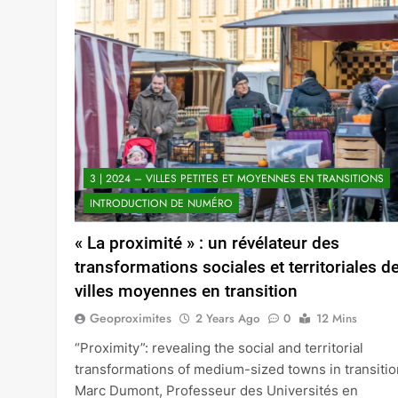
3 | 2024 – VILLES PETITES ET MOYENNES EN TRANSITIONS
INTRODUCTION DE NUMÉRO
« La proximité » : un révélateur des
transformations sociales et territoriales d
villes moyennes en transition
Geoproximites
2 Years Ago
0
12 Mins
“Proximity”: revealing the social and territorial
transformations of medium-sized towns in transitio
Marc Dumont, Professeur des Universités en