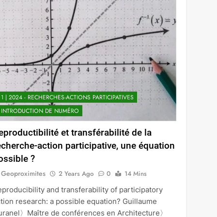
1 | 2024 - RECHERCHES-ACTIONS PARTICIPATIVES
INTRODUCTION DE NUMÉRO
eproductibilité et transférabilité de la
echerche-action participative, une équation
ossible ?
Geoproximites
2 Years Ago
0
14 Mins
producibility and transferability of participatory
tion research: a possible equation? Guillaume
uranel〉Maître de conférences en Architecture〉