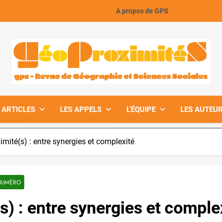
A propos de GPS
GeoProximiteS
 ARTICLES
LES APPELS
L’ÉQUIPE
LES AUTEUR
mité(s) : entre synergies et complexité
NUMÉRO
) : entre synergies et comple