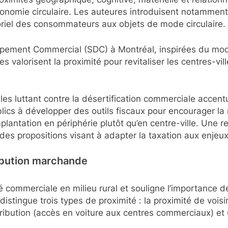
économie circulaire. Les auteures introduisent notamment 
oriel des consommateurs aux objets de mode circulaire.
pement Commercial (SDC) à Montréal, inspirées du mod
s valorisent la proximité pour revitaliser les centres-vil
ales luttant contre la désertification commerciale accent
ublics à développer des outils fiscaux pour encourager l
mplantation en périphérie plutôt qu’en centre-ville. Une r
ec des propositions visant à adapter la taxation aux enj
ribution marchande
é commerciale en milieu rural et souligne l’importance 
l distingue trois types de proximité : la proximité de v
distribution (accès en voiture aux centres commerciaux) e