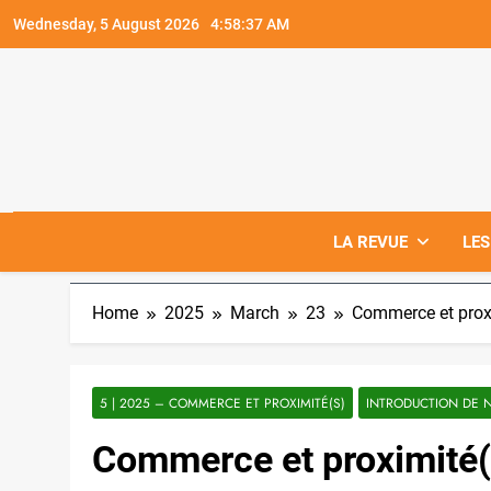
Skip
Wednesday, 5 August 2026
4:58:39 AM
to
content
LA REVUE
LES
Home
2025
March
23
Commerce et proxi
5 | 2025 – COMMERCE ET PROXIMITÉ(S)
INTRODUCTION DE 
Commerce et proximité(s