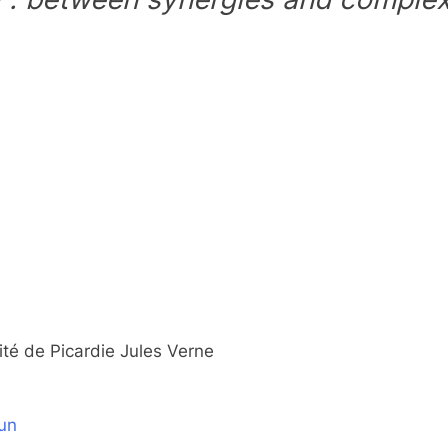
ie
ité de Picardie Jules Verne
run