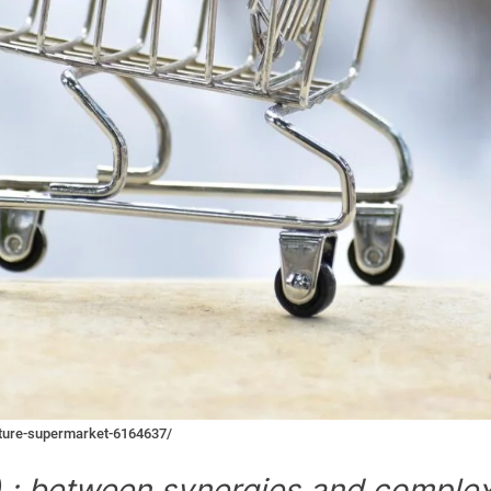
ature-supermarket-6164637/
 : between synergies and complex