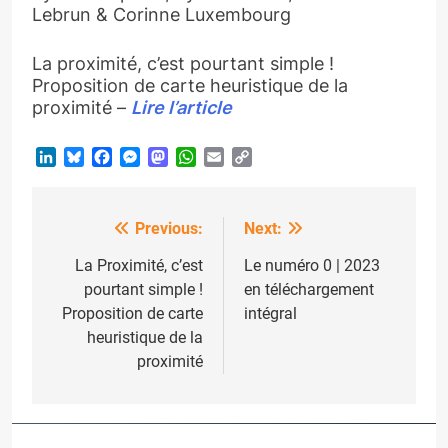
Lebrun & Corinne Luxembourg
La proximité, c’est pourtant simple !
Proposition de carte heuristique de la
proximité –
Lire l’article
LinkedIn
Bluesky
Facebook
Messenger
Mastodon
WhatsApp
Email
Copy
Link
Previous:
Next:
Post
navigation
La Proximité, c’est
Le numéro 0 | 2023
pourtant simple !
en téléchargement
Proposition de carte
intégral
heuristique de la
proximité