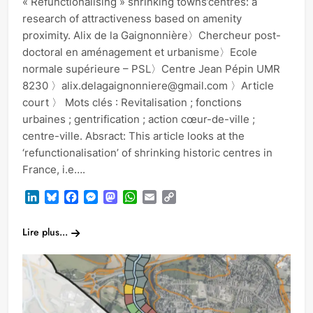
« Refunctionalising » shrinking towns’centres: a
research of attractiveness based on amenity
proximity. Alix de la Gaignonnière〉Chercheur post-
doctoral en aménagement et urbanisme〉Ecole
normale supérieure – PSL〉Centre Jean Pépin UMR
8230 〉alix.delagaignonniere@gmail.com 〉Article
court 〉 Mots clés : Revitalisation ; fonctions
urbaines ; gentrification ; action cœur-de-ville ;
centre-ville. Absract: This article looks at the
‘refunctionalisation’ of shrinking historic centres in
France, i.e….
LinkedIn
Bluesky
Facebook
Messenger
Mastodon
WhatsApp
Email
Copy
Link
Lire plus...