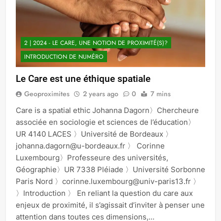
2 | 2024 - LE CARE, UNE NOTION DE PROXIMITÉ(S)?
INTRODUCTION DE NUMÉRO
Le Care est une éthique spatiale
Geoproximites
2 years ago
0
7 mins
Care is a spatial ethic Johanna Dagorn〉Chercheure
associée en sociologie et sciences de l’éducation〉
UR 4140 LACES 〉Université de Bordeaux 〉
johanna.dagorn@u-bordeaux.fr 〉 Corinne
Luxembourg〉Professeure des universités,
Géographie〉UR 7338 Pléiade 〉Université Sorbonne
Paris Nord 〉corinne.luxembourg@univ-paris13.fr 〉
〉Introduction 〉 En reliant la question du care aux
enjeux de proximité, il s’agissait d’inviter à penser une
attention dans toutes ces dimensions,…