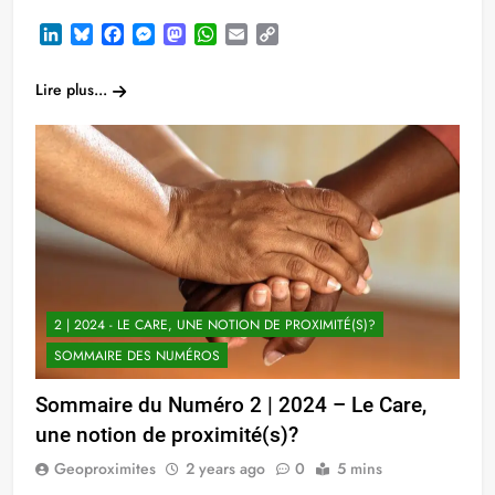
LinkedIn
Bluesky
Facebook
Messenger
Mastodon
WhatsApp
Email
Copy
Link
Lire plus...
2 | 2024 - LE CARE, UNE NOTION DE PROXIMITÉ(S)?
SOMMAIRE DES NUMÉROS
Sommaire du Numéro 2 | 2024 – Le Care,
une notion de proximité(s)?
Geoproximites
2 years ago
0
5 mins