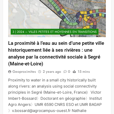
3 | 2024 – VILLES PETITES ET MOYENNES EN TRANSITIONS
La proximité à l’eau au sein d’une petite ville
historiquement liée à ses rivières : une
analyse par la connectivité sociale à Segré
(Maine-et-Loire)
Geoproximites
2 years ago
0
15 mins
Proximity to water in a small city historically built
along rivers: an analysis using social connectivity
principles in Segré (Maine-et-Loire, France) Victor
Imbert-Bossard〉Doctorant en géographie〉Institut
Agro Angers〉UMR 6590 CNRS ESO et UMR BAGAP
〉v.bossard@agrocampus-ouest.fr Nathalie