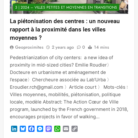
3 | 2024 – VILLES PETITES ET MOYENNES EN TRANSITIONS
La piétonisation des centres : un nouveau
rapport à la proximité dans les villes
moyennes ?
Geoproximites
2 years ago
0
14 mins
Pedestrianization of city centers: a new idea of
proximity in mid-sized cities? Emilie Roudier〉
Docteure en urbanisme et aménagement de
l’espace〉Chercheure associée au Lab’Urba 〉
Eroudier.rch@gmail.com 〉Article court 〉 Mots-clés :
Villes moyennes, mobilités, piétonisation, politique
locale, modèle Abstract: The Action Cœur de Ville
program, launched by the French government in 2018,
encourages projects in favor of walking…
LinkedIn
Bluesky
Facebook
Messenger
Mastodon
WhatsApp
Email
Copy
Link