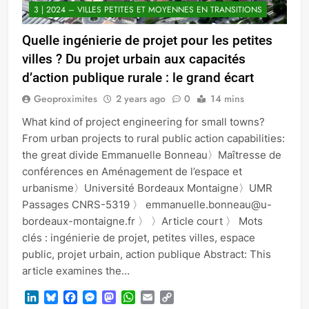
3 | 2024 – VILLES PETITES ET MOYENNES EN TRANSITIONS
Quelle ingénierie de projet pour les petites
villes ? Du projet urbain aux capacités
d’action publique rurale : le grand écart
Geoproximites
2 years ago
0
14 mins
What kind of project engineering for small towns?
From urban projects to rural public action capabilities:
the great divide Emmanuelle Bonneau〉Maîtresse de
conférences en Aménagement de l’espace et
urbanisme〉Université Bordeaux Montaigne〉UMR
Passages CNRS-5319 〉 emmanuelle.bonneau@u-
bordeaux-montaigne.fr 〉 〉Article court 〉 Mots
clés : ingénierie de projet, petites villes, espace
public, projet urbain, action publique Abstract: This
article examines the…
LinkedIn
Bluesky
Facebook
Messenger
Mastodon
WhatsApp
Email
Copy