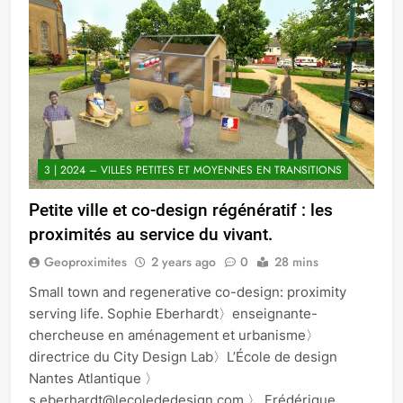
3 | 2024 – VILLES PETITES ET MOYENNES EN TRANSITIONS
Petite ville et co-design régénératif : les
proximités au service du vivant.
Geoproximites
2 years ago
0
28 mins
Small town and regenerative co-design: proximity
serving life. Sophie Eberhardt〉enseignante-
chercheuse en aménagement et urbanisme〉
directrice du City Design Lab〉L’École de design
Nantes Atlantique 〉
s.eberhardt@lecolededesign.com 〉 Frédérique