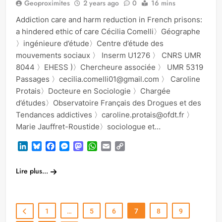
Geoproximites
2 years ago
0
16 mins
Addiction care and harm reduction in French prisons:
a hindered ethic of care Cécilia Comelli〉Géographe
〉ingénieure d’étude〉Centre d’étude des
mouvements sociaux 〉 Inserm U1276 〉 CNRS UMR
8044 〉EHESS )〉Chercheure associée 〉 UMR 5319
Passages 〉cecilia.comelli01@gmail.com 〉 Caroline
Protais〉Docteure en Sociologie 〉Chargée
d’études〉Observatoire Français des Drogues et des
Tendances addictives 〉caroline.protais@ofdt.fr 〉
Marie Jauffret-Roustide〉sociologue et…
LinkedIn
Bluesky
Facebook
Messenger
Mastodon
WhatsApp
Email
Copy
Link
Lire plus...
1
…
5
6
7
8
9