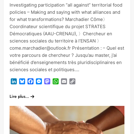
Investigating participation “all against” territorial food
policies – Making and saying with what alliances and
for what transformations? Marchadier Côme〉
Coordinateur scientifique du projet STRATES
Démocratiques (AAU-CRENAU), 〉Chercheur en
sciences sociales du territoire à l’ENSAN 〉
come.marchadier@outlook.fr Présentation : – Quel est
votre parcours de chercheur ? Jusqu’au master, j’ai
bénéficié d’enseignements très pluridisciplinaires en
sciences sociales et politiques….
LinkedIn
Bluesky
Facebook
Messenger
Mastodon
WhatsApp
Email
Copy
Link
Lire plus...