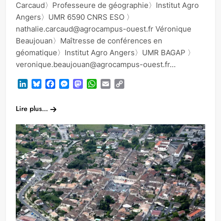
Carcaud〉Professeure de géographie〉Institut Agro
Angers〉UMR 6590 CNRS ESO 〉
nathalie.carcaud@agrocampus-ouest.fr Véronique
Beaujouan〉Maîtresse de conférences en
géomatique〉Institut Agro Angers〉UMR BAGAP 〉
veronique.beaujouan@agrocampus-ouest.fr…
LinkedIn
Bluesky
Facebook
Messenger
Mastodon
WhatsApp
Email
Copy
Link
Lire plus...