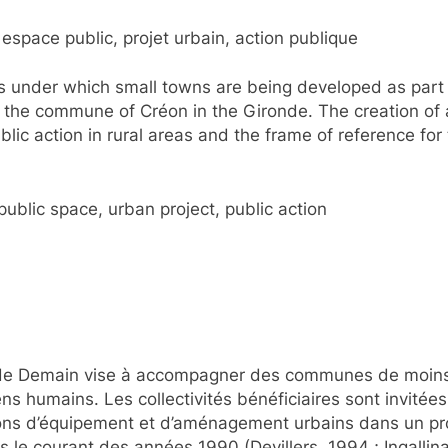
, espace public, projet urbain, action publique
s under which small towns are being developed as part o
the commune of Créon in the Gironde. The creation of 
blic action in rural areas and the frame of reference fo
public space, urban project, public action
 de Demain vise à accompagner des communes de moins 
ens humains. Les collectivités bénéficiaires sont invitée
ntions d’équipement et d’aménagement urbains dans un pr
dans le courant des années 1990 (Devillers, 1994 ; Ingall