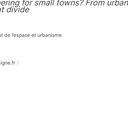
ering for small towns?
From urban 
at divide
 de l’espace et urbanisme
gne.fr 〉