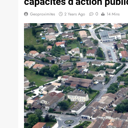
capacités d’action publi
0
Geoproximites
2 Years Ago
14 Mins