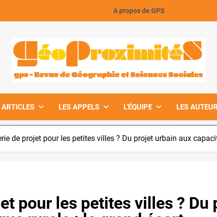
A propos de GPS
GeoProximiteS
 ARTICLES
LES APPELS
L’ÉQUIPE
LES AUTEUR
rie de projet pour les petites villes ? Du projet urbain aux capaci
et pour les petites villes ? Du