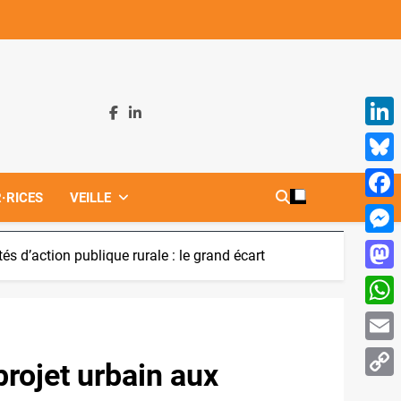
Linke
Blues
·RICES
VEILLE
Face
Mess
tés d’action publique rurale : le grand écart
Mast
What
Email
 projet urbain aux
Copy