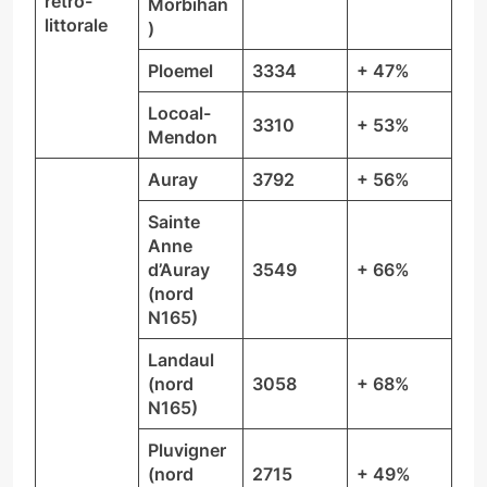
rétro-
Morbihan
littorale
)
Ploemel
3334
+ 47%
Locoal-
3310
+ 53%
Mendon
Auray
3792
+ 56%
Sainte
Anne
d’Auray
3549
+ 66%
(nord
N165)
Landaul
(nord
3058
+ 68%
N165)
Pluvigner
(nord
2715
+ 49%