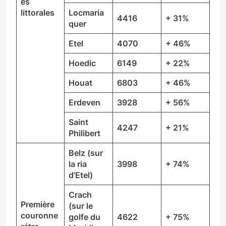
es
littorales
Locmaria
4416
+ 31%
quer
Etel
4070
+ 46%
Hoedic
6149
+ 22%
Houat
6803
+ 46%
Erdeven
3928
+ 56%
Saint
4247
+ 21%
Philibert
Belz (sur
la ria
3998
+ 74%
d’Etel)
Crach
Première
(sur le
couronne
golfe du
4622
+ 75%