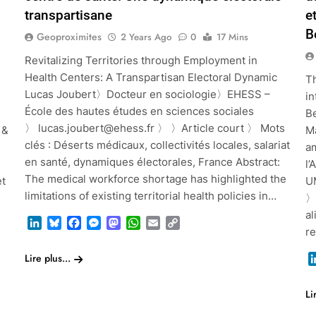
transpartisane
e
B
Geoproximites
2 Years Ago
0
17 Mins
Revitalizing Territories through Employment in
Health Centers: A Transpartisan Electoral Dynamic
Th
Lucas Joubert〉Docteur en sociologie〉EHESS –
in
École des hautes études en sciences sociales
Be
〉 lucas.joubert@ehess.fr 〉 〉Article court 〉 Mots
 &
M
clés : Déserts médicaux, collectivités locales, salariat
a
en santé, dynamiques électorales, France Abstract:
l
The medical workforce shortage has highlighted the
et
U
limitations of existing territorial health policies in…
〉A
al
LinkedIn
Bluesky
Facebook
Messenger
Mastodon
WhatsApp
Email
Copy
re
Link
Lire plus...
Li