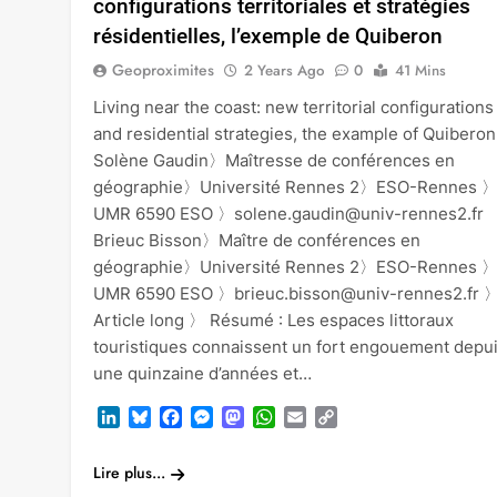
configurations territoriales et stratégies
résidentielles, l’exemple de Quiberon
Geoproximites
2 Years Ago
0
41 Mins
Living near the coast: new territorial configurations
and residential strategies, the example of Quiberon
Solène Gaudin〉Maîtresse de conférences en
géographie〉Université Rennes 2〉ESO-Rennes 
UMR 6590 ESO 〉solene.gaudin@univ-rennes2.fr
Brieuc Bisson〉Maître de conférences en
géographie〉Université Rennes 2〉ESO-Rennes 
UMR 6590 ESO 〉brieuc.bisson@univ-rennes2.fr 
Article long 〉 Résumé : Les espaces littoraux
touristiques connaissent un fort engouement depu
une quinzaine d’années et…
LinkedIn
Bluesky
Facebook
Messenger
Mastodon
WhatsApp
Email
Copy
Link
Lire plus...