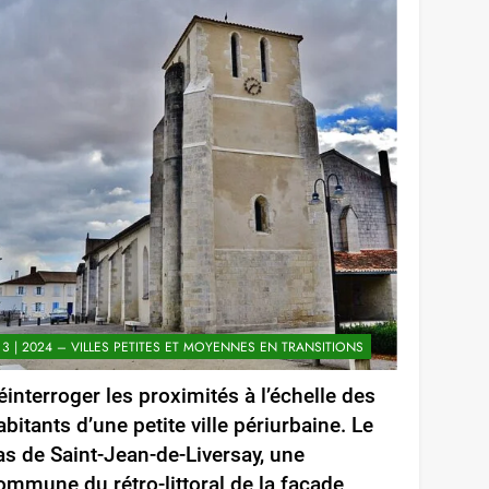
Link
3 | 2024 – VILLES PETITES ET MOYENNES EN TRANSITIONS
éinterroger les proximités à l’échelle des
abitants d’une petite ville périurbaine. Le
as de Saint-Jean-de-Liversay, une
ommune du rétro-littoral de la façade