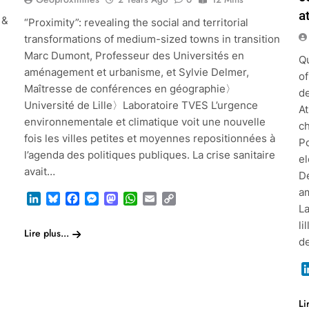
a
 &
“Proximity”: revealing the social and territorial
transformations of medium-sized towns in transition
Marc Dumont, Professeur des Universités en
Qu
aménagement et urbanisme, et Sylvie Delmer,
of
Maîtresse de conférences en géographie〉
de
Université de Lille〉Laboratoire TVES L’urgence
At
environnementale et climatique voit une nouvelle
c
fois les villes petites et moyennes repositionnées à
P
l’agenda des politiques publiques. La crise sanitaire
el
avait…
D
a
LinkedIn
Bluesky
Facebook
Messenger
Mastodon
WhatsApp
Email
Copy
L
Link
li
Lire plus...
d
Li