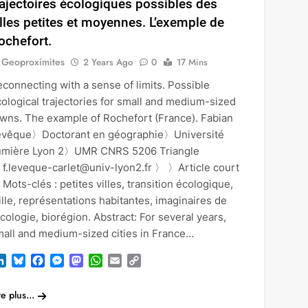
rajectoires écologiques possibles des
illes petites et moyennes. L’exemple de
ochefort.
Geoproximites
2 Years Ago
0
17 Mins
connecting with a sense of limits. Possible
ological trajectories for small and medium-sized
wns. The example of Rochefort (France). Fabian
évêque〉Doctorant en géographie〉Université
umière Lyon 2〉UMR CNRS 5206 Triangle
 f.leveque-carlet@univ-lyon2.fr 〉 〉Article court
Mots-clés : petites villes, transition écologique,
ille, représentations habitantes, imaginaires de
écologie, biorégion. Abstract: For several years,
mall and medium-sized cities in France…
LinkedIn
Bluesky
Facebook
Messenger
Mastodon
WhatsApp
Email
Copy
Link
re plus...