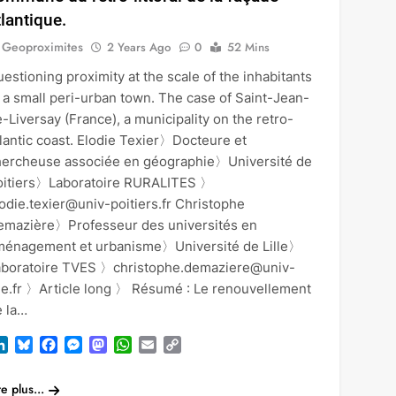
tlantique.
Geoproximites
2 Years Ago
0
52 Mins
estioning proximity at the scale of the inhabitants
 a small peri-urban town. The case of Saint-Jean-
-Liversay (France), a municipality on the retro-
lantic coast. Elodie Texier〉Docteure et
hercheuse associée en géographie〉Université de
oitiers〉Laboratoire RURALITES 〉
odie.texier@univ-poitiers.fr Christophe
emazière〉Professeur des universités en
ménagement et urbanisme〉Université de Lille〉
aboratoire TVES 〉christophe.demaziere@univ-
lle.fr 〉Article long 〉 Résumé : Le renouvellement
e la…
LinkedIn
Bluesky
Facebook
Messenger
Mastodon
WhatsApp
Email
Copy
Link
re plus...