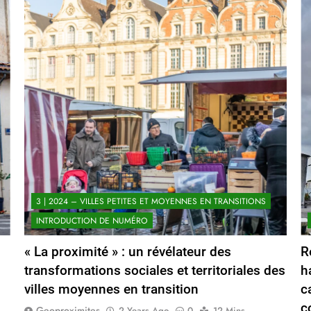
3 | 2024 – VILLES PETITES ET MOYENNES EN TRANSITIONS
INTRODUCTION DE NUMÉRO
« La proximité » : un révélateur des
R
transformations sociales et territoriales des
h
villes moyennes en transition
c
c
Geoproximites
2 Years Ago
0
12 Mins