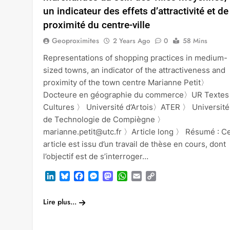
un indicateur des effets d’attractivité et de
proximité du centre-ville
Geoproximites
2 Years Ago
0
58 Mins
Representations of shopping practices in medium-
sized towns, an indicator of the attractiveness and
proximity of the town centre Marianne Petit〉
Docteure en géographie du commerce〉UR Textes
Cultures 〉 Université d’Artois〉ATER 〉 Université
de Technologie de Compiègne 〉
marianne.petit@utc.fr 〉Article long 〉 Résumé : C
article est issu d’un travail de thèse en cours, dont
l’objectif est de s’interroger…
LinkedIn
Bluesky
Facebook
Messenger
Mastodon
WhatsApp
Email
Copy
Link
Lire plus...