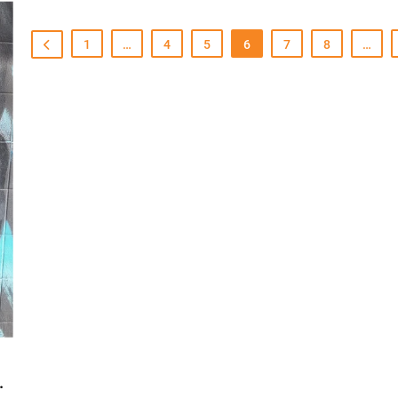
1
…
4
5
6
7
8
…
.