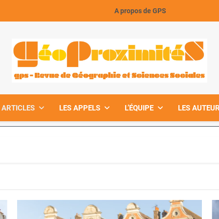
A propos de GPS
GeoProximiteS
 ARTICLES
LES APPELS
L’ÉQUIPE
LES AUTEUR