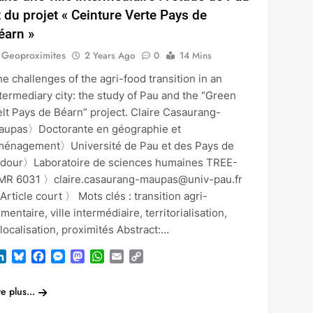
t du projet « Ceinture Verte Pays de
éarn »
Geoproximites
2 Years Ago
0
14 Mins
e challenges of the agri-food transition in an
termediary city: the study of Pau and the “Green
lt Pays de Béarn” project. Claire Casaurang-
aupas〉Doctorante en géographie et
ménagement〉Université de Pau et des Pays de
’Adour〉Laboratoire de sciences humaines TREE-
MR 6031 〉claire.casaurang-maupas@univ-pau.fr
rticle court 〉 Mots clés : transition agri-
imentaire, ville intermédiaire, territorialisation,
localisation, proximités Abstract:…
LinkedIn
Bluesky
Facebook
Messenger
Mastodon
WhatsApp
Email
Copy
Link
re plus...