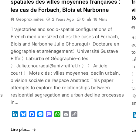
spatiales des villes moyennes françaises :
t
les cas de Forbach, Blois et Narbonne
v
R
Geoproximites
2 Years Ago
0
18 Mins
Trajectories and socio-spatial configurations of
French medium-sized cities: the cases of Forbach,
Re
Blois and Narbonne Julie Chouraqui〉Docteure en
ec
〉
géographie et aménagement〉Université Gustave
to
Eiffel〉Lab’urba et Géographie-cités
L
〉 Julie.chouraqui@univ-eiffel.fr 〉 〉 Article
L
〉
court 〉 Mots clés : villes moyennes, déclin urbain,
〉
〉
division sociale de l’espace Abstract: This paper
〉 
attempts to explore the relationships between
ta
is
residential segregation and urban decline processes
l’
in…
s
LinkedIn
Bluesky
Facebook
Messenger
Mastodon
WhatsApp
Email
Copy
Link
Lire plus...
Li