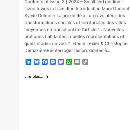
Contents of Issue 3 | 2024 – Small and medium-
sized towns in transition Introduction Marc Dumont
Sylvie Delmer« La proximité » : un révélateur des
transformations sociales et territoriales des villes
moyennes en transitionLire l’article 1 . Nouvelles
pratiques habitantes : quelles représentations et
quels modes de vies ? Elodie Texier & Christophe
DemazièreRéinterroger les proximités à…
LinkedIn
Bluesky
Facebook
Messenger
Mastodon
WhatsApp
Email
Copy
Link
Lire plus...