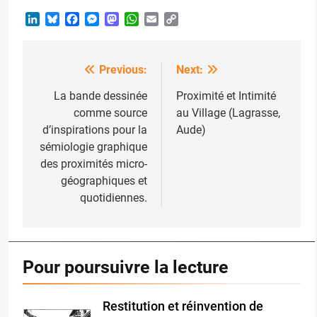
LinkedIn
Bluesky
Facebook
Messenger
Mastodon
WhatsApp
Email
Copy
Link
Previous:
Next:
Post
navigation
La bande dessinée
Proximité et Intimité
comme source
au Village (Lagrasse,
d’inspirations pour la
Aude)
sémiologie graphique
des proximités micro-
géographiques et
quotidiennes.
Pour poursuivre la lecture
Restitution et réinvention de