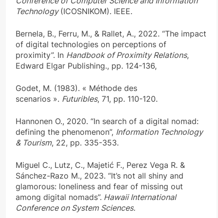
Conference of Computer Science and Information
Technology
(ICOSNIKOM). IEEE.
Bernela, B., Ferru, M., & Rallet, A., 2022. “The impact
of digital technologies on perceptions of
proximity”. In
Handbook of Proximity Relations
,
Edward Elgar Publishing., pp. 124-136,
Godet, M. (1983). « Méthode des
scenarios ».
Futuribles
, 71, pp. 110-120.
Hannonen O., 2020. “In search of a digital nomad:
defining the phenomenon”,
Information Technology
& Tourism
, 22, pp. 335-353.
Miguel C., Lutz, C., Majetić F., Perez Vega R. &
Sánchez-Razo M., 2023. “It’s not all shiny and
glamorous: loneliness and fear of missing out
among digital nomads”.
Hawaii International
Conference on System Sciences.