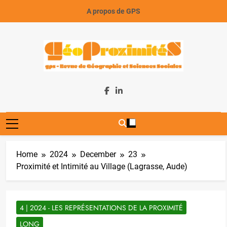
Skip
A propos de GPS
to
content
GeoProximiteS
Home
2024
December
23
Proximité et Intimité au Village (Lagrasse, Aude)
4 | 2024 - LES REPRÉSENTATIONS DE LA PROXIMITÉ
LONG