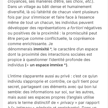
croyances, ses manières d’être, ses choix,
etc
.).
Dans un village au bâti dense et humainement
diversifié, là où l’altérité de chacun vient plusieurs
fois par jour s’immiscer et faire face à l’essence
même de tout un chacun, les individus peuvent
développer des représentations
a fortiori
négatives
ou positives de la proximité : la promiscuité peut
être perçue comme conflictuelle, la coprésence
comme enrichissante. Je
dénommerais
immixité
*, le caractère d’un espace
dont la proximité des interactions sociales est
propice à questionner l’identité profonde des
individus
(
=
un espace immixe
*
)
.
L’intime s’apparente aussi
au privé : c’est ce qu’un
individu s’approprie et contrôle, ce qu’il tient pour
secret, partageant ces éléments avec qui bon lui
semble: des informations sur soi, sur les autres,
mais aussi ses espaces propres (l’anglais utilise
alors le terme distinctif de «
privacy
» par rapport
à l’«
intimacy
» générale et englobante). Dans un