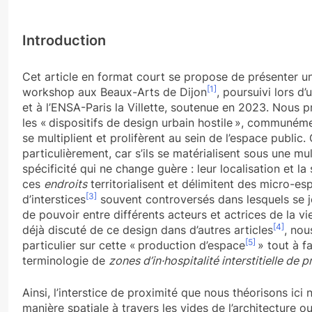
Introduction
Cet article en format court se propose de présenter un
[1]
workshop aux Beaux-Arts de Dijon
, poursuivi lors d’
et à l’ENSA-Paris la Villette, soutenue en 2023. Nous p
les « dispositifs de design urbain hostile », communémen
se multiplient et prolifèrent au sein de l’espace public
particulièrement, car s’ils se matérialisent sous une mu
spécificité qui ne change guère : leur localisation et la 
ces
endroits
territorialisent et délimitent des micro-
[3]
d’interstices
souvent controversés dans lesquels se 
de pouvoir entre différents acteurs et actrices de la vi
[4]
déjà discuté de ce design dans d’autres articles
, nou
[5]
particulier sur cette « production d’espace
» tout à f
terminologie de
zones d’in·hospitalité interstitielle de 
Ainsi, l’interstice de proximité que nous théorisons ici
manière spatiale à travers les vides de l’architecture o