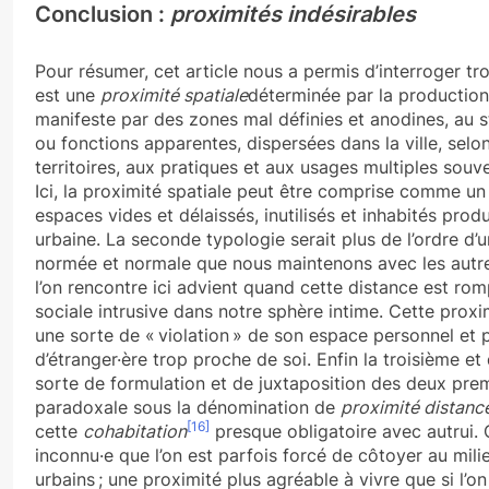
Conclusion :
proximités indésirables
Pour résumer, cet article nous a permis d’interroger tr
est une
proximité spatiale
déterminée par la production 
manifeste par des zones mal définies et anodines, au sta
ou fonctions apparentes, dispersées dans la ville, selon
territoires, aux pratiques et aux usages multiples so
Ici, la proximité spatiale peut être comprise comme un
espaces vides et délaissés, inutilisés et inhabités produ
urbaine. La seconde typologie serait plus de l’ordre d’
normée et normale que nous maintenons avec les autre
l’on rencontre ici advient quand cette distance est ro
sociale intrusive dans notre sphère intime. Cette prox
une sorte de « violation » de son espace personnel et 
d’étranger·ère trop proche de soi. Enfin la troisième e
sorte de formulation et de juxtaposition des deux prem
paradoxale sous la dénomination de
proximité distanc
[16]
cette
cohabitation
presque obligatoire avec autrui. C
inconnu·e que l’on est parfois forcé de côtoyer au mil
urbains ; une proximité plus agréable à vivre que si l’