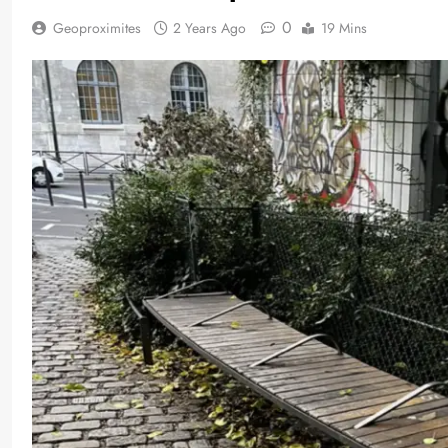
0
Geoproximites
2 Years Ago
19 Mins