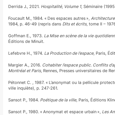
Derrida J., 2021.
Hospitalité, Volume 1
, Séminaire (1995
Foucault M., 1984. « Des espaces autres »,
Architectur
1984, p. 46-49 (repris dans
Dits et écrits
, tome II – 197
Goffman E., 1973.
La Mise en scène de la vie quotidienne
Éditions de Minuit.
Lefebvre H., 1974.
La Production de l’espace
, Paris, Éd
Margier A., 2016.
Cohabiter l’espace public. Conflits d’
Montréal et Paris
, Rennes, Presses universitaires de Re
Pétonnet C. , 1987. « L’anonymat ou la pellicule protect
ville inquiète), p. 247-261.
Sansot P., 1984
. Poétique de la ville
, Paris, Éditions Kli
Sansot P., 1980
.
« Anonymat et espace urbain »,
Les An