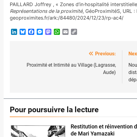
PAILLARD Joffrey , « Zones d’in·hospitalité interstitiell
Représentations de la proximité
, GéoProximitéS, URL : 
geoproximites.fr/ark:/84480/2024/12/23/rp-ac4/
LinkedIn
Bluesky
Facebook
Messenger
Mastodon
WhatsApp
Email
Copy
Link
Previous:
Nex
Post
navigation
Proximité et Intimité au Village (Lagrasse,
Nou
Aude)
dist
dép
Pour poursuivre la lecture
Restitution et réinvention
de Mari Yamazaki