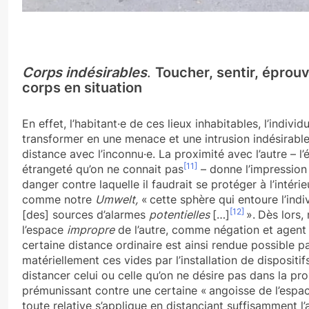
Corps indésirables
.
Toucher, sentir, éprouv
corps en situation
En effet, l’habitant·e de ces lieux inhabitables, l’indi
transformer en une menace et une intrusion indésirabl
distance avec l’inconnu·e. La proximité avec l’autre – l’
[11]
étrangeté qu’on ne connait pas
– donne l’impression
danger contre laquelle il faudrait se protéger à l’inté
comme notre
Umwelt,
« cette sphère qui entoure l’indiv
[12]
[des] sources d’alarmes
potentielles
[…]
».
Dès lors
l’espace
impropre
de l’autre, comme négation et agent p
certaine distance ordinaire est ainsi rendue possible 
matériellement ces vides par l’installation de dispositif
distancer celui ou celle qu’on ne désire pas dans la pro
prémunissant contre une certaine « angoisse de l’espa
toute relative s’applique en distanciant suffisamment l’