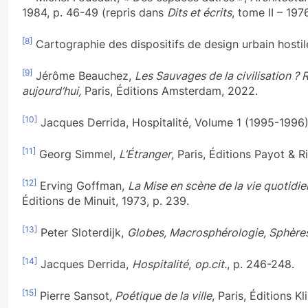
1984, p. 46-49 (repris dans
Dits et écrits
, tome II – 197
[8]
Cartographie des dispositifs de design urbain hostile 
[9]
Jérôme Beauchez,
Les Sauvages de la civilisation ? R
aujourd’hui,
Paris, Éditions Amsterdam, 2022.
[10]
Jacques Derrida, Hospitalité, Volume 1 (1995-1996), 
[11]
Georg Simmel,
L’Étranger
, Paris, Éditions Payot & 
[12]
Erving Goffman,
La Mise en scène de la vie quotidien
Éditions de Minuit, 1973, p. 239.
[13]
Peter Sloterdijk,
Globes, Macrosphérologie, Sphères
[14]
Jacques Derrida,
Hospitalité
,
op.cit.
, p. 246-248.
[15]
Pierre Sansot
, Poétique de la ville
, Paris, Éditions K