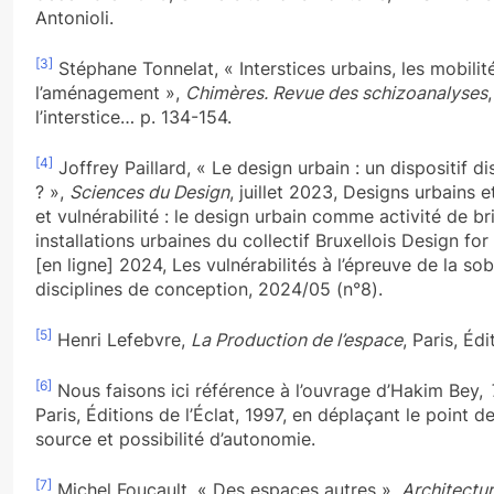
Antonioli.
[3]
Stéphane Tonnelat, « Interstices urbains, les mobilit
l’aménagement »,
Chimères. Revue des schizoanalyses
l’interstice… p. 134-154.
[4]
Joffrey Paillard, « Le design urbain : un dispositif disc
? »,
Sciences du Design
, juillet 2023, Designs urbains et
et vulnérabilité : le design urbain comme activité de br
installations urbaines du collectif Bruxellois Design f
[en ligne] 2024, Les vulnérabilités à l’épreuve de la so
disciplines de conception, 2024/05 (n°8).
[5]
Henri Lefebvre,
La Production de l’espace
, Paris, Éd
[6]
Nous faisons ici référence à l’ouvrage d’Hakim Bey,
Paris, Éditions de l’Éclat, 1997, en déplaçant le point 
source et possibilité d’autonomie.
[7]
Michel Foucault, « Des espaces autres »,
Architectu