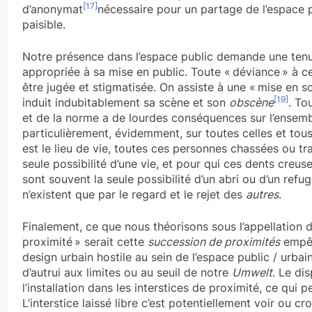
[17]
d’anonymat
nécessaire pour un partage de l’espace
paisible.
Notre présence dans l’espace public demande une tenu
appropriée à sa mise en public. Toute « déviance » à c
être jugée et stigmatisée. On assiste à une « mise en s
[19]
induit indubitablement sa scène et son
obscène
. To
et de la norme a de lourdes conséquences sur l’ensemb
particulièrement, évidemment, sur toutes celles et tous
est le lieu de vie, toutes ces personnes chassées ou tra
seule possibilité d’une vie, et pour qui ces dents creu
sont souvent la seule possibilité d’un abri ou d’un ref
n’existent que par le regard et le rejet des
autres
.
Finalement, ce que nous théorisons sous l’appellation de 
proximité » serait cette
succession de proximités
empêc
design urbain hostile au sein de l’espace public / urba
d’autrui aux limites ou au seuil de notre
Umwelt
. Le di
l’installation dans les interstices de proximité, ce qui 
L’interstice laissé libre c’est potentiellement voir ou cr