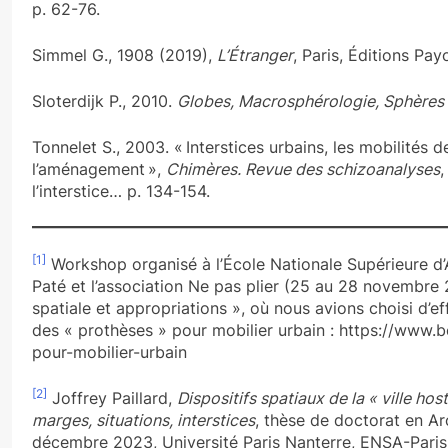
p. 62-76.
Simmel G., 1908 (2019),
L’Étranger
, Paris, Éditions Pay
Sloterdijk P., 2010.
Globes, Macrosphérologie, Sphères 
Tonnelet S., 2003. « Interstices urbains, les mobilités d
l’aménagement »,
Chimères. Revue des schizoanalyses
,
l’interstice… p. 134-154.
[1]
Workshop organisé à l’École Nationale Supérieure d’Art
Paté et l’association Ne pas plier (25 au 28 novembre 
spatiale et appropriations », où nous avions choisi d’e
des « prothèses » pour mobilier urbain : https://www.
pour-mobilier-urbain
[2]
Joffrey Paillard,
Dispositifs spatiaux de la « ville hos
marges, situations, interstices
, thèse de doctorat en Arc
décembre 2023, Université Paris Nanterre, ENSA-Paris l