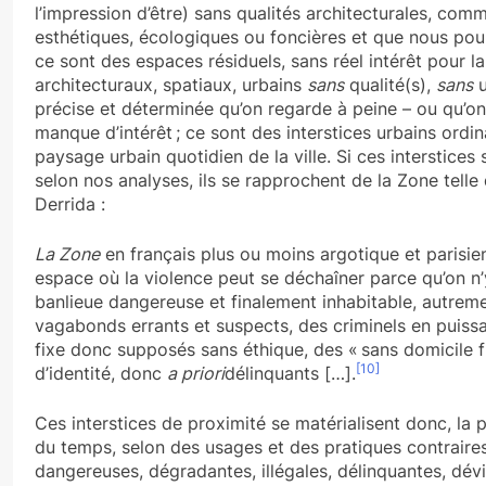
l’impression d’être) sans qualités architecturales, comme
esthétiques, écologiques ou foncières et que nous pourr
ce sont des espaces résiduels, sans réel intérêt pour la
architecturaux, spatiaux, urbains
sans
qualité(s),
sans
u
précise et déterminée qu’on regarde à peine – ou qu’on
manque d’intérêt ; ce sont des interstices urbains ordin
paysage urbain quotidien de la ville. Si ces interstices
selon nos analyses, ils se rapprochent de la Zone telle
Derrida :
La Zone
en français plus ou moins argotique et parisien
espace où la violence peut se déchaîner parce qu’on n
banlieue dangereuse et finalement inhabitable, autreme
vagabonds errants et suspects, des criminels en puiss
fixe donc supposés sans éthique, des « sans domicile 
[10]
d’identité, donc
a priori
délinquants […].
Ces interstices de proximité se matérialisent donc, la 
du temps, selon des usages et des pratiques contrair
dangereuses, dégradantes, illégales, délinquantes, dévi