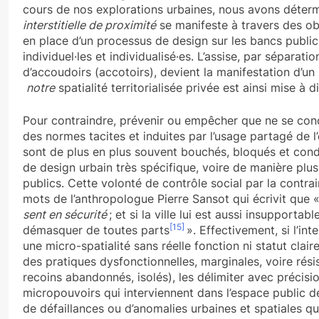
cours de nos explorations urbaines, nous avons déter
interstitielle de proximité
se manifeste à travers des obje
en place d’un processus de design sur les bancs publics
individuel·les et individualisé·es. L’assise, par séparat
d’accoudoirs (accotoirs), devient la manifestation d’un «
notre
spatialité territorialisée privée est ainsi mise à 
Pour contraindre, prévenir ou empêcher que ne se co
des normes tacites et induites par l’usage partagé de l’e
sont de plus en plus souvent bouchés, bloqués et conda
de design urbain très spécifique, voire de manière plus
publics. Cette volonté de contrôle social par la contr
mots de l’anthropologue Pierre Sansot qui écrivit que 
sent en sécurité
; et si la ville lui est aussi insupportab
[15]
démasquer de toutes parts
». Effectivement, si l’in
une micro-spatialité sans réelle fonction ni statut cla
des pratiques dysfonctionnelles, marginales, voire résis
recoins abandonnés, isolés), les délimiter avec précis
micropouvoirs qui interviennent dans l’espace public d
de défaillances ou d’anomalies urbaines et spatiales qu