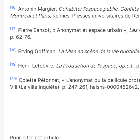
[16]
Antonin Margier,
Cohabiter l’espace public. Conflits
Montréal et Paris
, Rennes, Presses universitaires de Re
[17]
Pierre Sansot, « Anonymat et espace urbain »,
Les 
p. 62-76.
[18]
Erving Goffman,
La Mise en scène de la vie quotidien
[19]
Henri Lefebvre,
La Production de l’espace
,
op.cit.
, p
[20]
Colette Pétonnet, « L’anonymat ou la pellicule prot
VIII (La ville inquiète), p. 247-261, halshs-00004526v2.
Pour citer cet article :