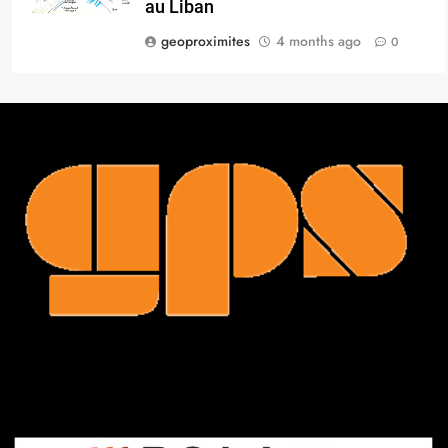
au Liban
geoproximites
4 months ago
0