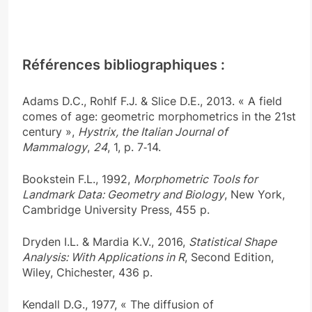
Références bibliographiques :
Adams D.C., Rohlf F.J. & Slice D.E., 2013. « A field
comes of age: geometric morphometrics in the 21st
century »,
Hystrix, the Italian Journal of
Mammalogy
,
24
, 1, p. 7‑14.
Bookstein F.L., 1992,
Morphometric Tools for
Landmark Data: Geometry and Biology
, New York,
Cambridge University Press, 455 p.
Dryden I.L. & Mardia K.V., 2016,
Statistical Shape
Analysis: With Applications in R
, Second Edition,
Wiley, Chichester, 436 p.
Kendall D.G., 1977, « The diffusion of