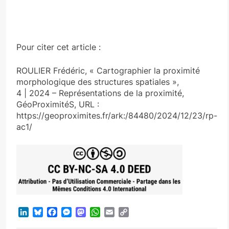
Pour citer cet article :
ROULIER Frédéric, « Cartographier la proximité
morphologique des structures spatiales »,
4 | 2024 – Représentations de la proximité,
GéoProximitéS, URL :
https://geoproximites.fr/ark:/84480/2024/12/23/rp-
ac1/
LinkedIn
Bluesky
Facebook
Messenger
Mastodon
WhatsApp
Email
Copy
Link