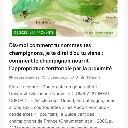
0 | 2023 - MA PROXIMITÉ
Dis-moi comment tu nommes tes
champignons, je te dirai d’où tu viens :
comment le champignon nourrit
l’appropriation territoriale par la proximité
geoproximites
3 years ago
0
10 mins
Flora Lecomte〉Doctorante en géographie〉
Université Sorbonne Nouvelle 〉UMR 7227 IHEAL
CREDA 〉 〉Article court Quand, en Catalogne, nous
allons aux « courioulettes », les Audois vont aux «
candelettes » ; pourtant, le Guide vert des
champignons de France (Chaumeton et al., 2006, p.
213) nous indique que nous ramassons des