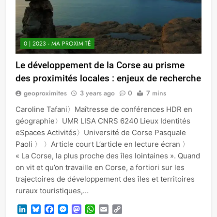
0 | 2023 - MA PROXIMITÉ
Le développement de la Corse au prisme
des proximités locales : enjeux de recherche
geoproximites
3 years ago
0
7 mins
Caroline Tafani〉Maîtresse de conférences HDR en
géographie〉UMR LISA CNRS 6240 Lieux Identités
eSpaces Activités〉Université de Corse Pasquale
Paoli 〉 〉Article court L’article en lecture écran 〉
« La Corse, la plus proche des îles lointaines ». Quand
on vit et qu’on travaille en Corse, a fortiori sur les
trajectoires de développement des îles et territoires
ruraux touristiques,…
LinkedIn
Bluesky
Facebook
Messenger
Mastodon
WhatsApp
Email
Copy