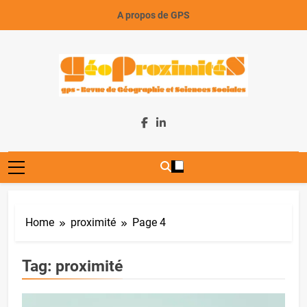
Skip
A propos de GPS
to
content
GeoProximiteS
Home
proximité
Page 4
Tag:
proximité