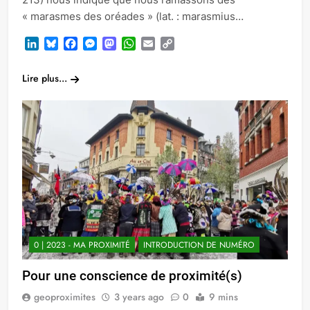
« marasmes des oréades » (lat. : marasmius…
LinkedIn
Bluesky
Facebook
Messenger
Mastodon
WhatsApp
Email
Copy
Link
Lire plus...
0 | 2023 - MA PROXIMITÉ
INTRODUCTION DE NUMÉRO
Pour une conscience de proximité(s)
geoproximites
3 years ago
0
9 mins