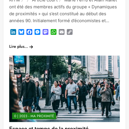
ont été des membres actifs du groupe « Dynamiques
de proximités » qui s’est constitué au début des
années 90. Initialement formé d’économistes et…
LinkedIn
Bluesky
Facebook
Messenger
Mastodon
WhatsApp
Email
Copy
Link
Lire plus...
0 | 2023 - MA PROXIMITÉ
Espace et temps de la proximité