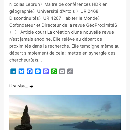
Nicolas Lebrun〉Maître de conférences HDR en
géographie〉Université d’Artois 〉UR 2468
Discontinuités〉UR 4287 Habiter le Monde〉
Cofondateur et Directeur de la revue GéoProximitéS
〉 〉 Article court La création d’une nouvelle revue
n’est jamais anodine. Elle relève au départ de
proximités dans la recherche. Elle témoigne même au
départ simplement de cela : mettre en synergie des
chercheur(e)s…
LinkedIn
Bluesky
Facebook
Messenger
Mastodon
WhatsApp
Email
Copy
Link
Lire plus...