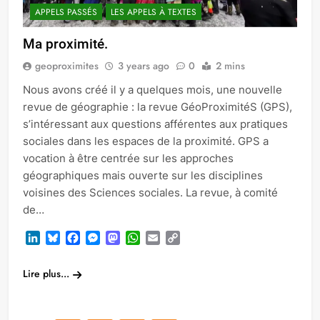
APPELS PASSÉS
LES APPELS À TEXTES
Ma proximité.
geoproximites
3 years ago
0
2 mins
Nous avons créé il y a quelques mois, une nouvelle
revue de géographie : la revue GéoProximitéS (GPS),
s’intéressant aux questions afférentes aux pratiques
sociales dans les espaces de la proximité. GPS a
vocation à être centrée sur les approches
géographiques mais ouverte sur les disciplines
voisines des Sciences sociales. La revue, à comité
de…
LinkedIn
Bluesky
Facebook
Messenger
Mastodon
WhatsApp
Email
Copy
Link
Lire plus...