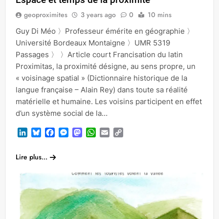
geoproximites
3 years ago
0
10 mins
Guy Di Méo 〉Professeur émérite en géographie 〉
Université Bordeaux Montaigne 〉UMR 5319
Passages 〉 〉Article court Francisation du latin
Proximitas, la proximité désigne, au sens propre, un
« voisinage spatial » (Dictionnaire historique de la
langue française – Alain Rey) dans toute sa réalité
matérielle et humaine. Les voisins participent en effet
d’un système social de la…
LinkedIn
Bluesky
Facebook
Messenger
Mastodon
WhatsApp
Email
Copy
Link
Lire plus...