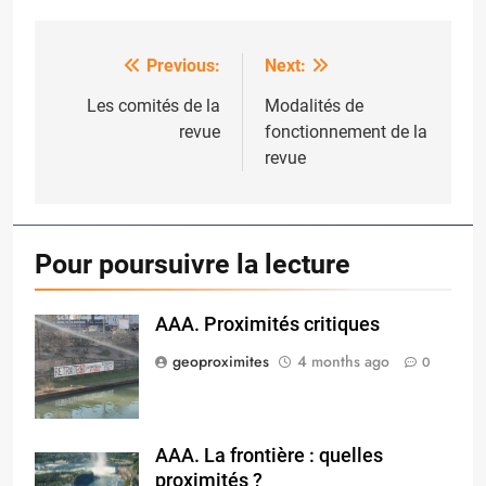
Previous:
Next:
Post
navigation
Les comités de la
Modalités de
revue
fonctionnement de la
revue
Pour poursuivre la lecture
AAA. Proximités critiques
oplus_32
geoproximites
4 months ago
0
AAA. La frontière : quelles
proximités ?