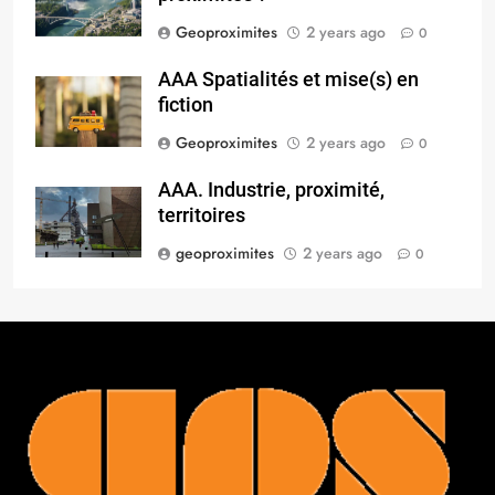
Geoproximites
2 years ago
0
AAA Spatialités et mise(s) en
fiction
Geoproximites
2 years ago
0
AAA. Industrie, proximité,
territoires
geoproximites
2 years ago
0