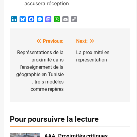
accusera réception
LinkedIn
Bluesky
Facebook
Messenger
Mastodon
WhatsApp
Email
Copy
Link
Previous:
Next:
Post
navigation
Représentations de la
La proximité en
proximité dans
représentation
l’enseignement de la
géographie en Tunisie
: trois modèles
comme repères
Pour poursuivre la lecture
AAA. Proximités critiques
oplus_32