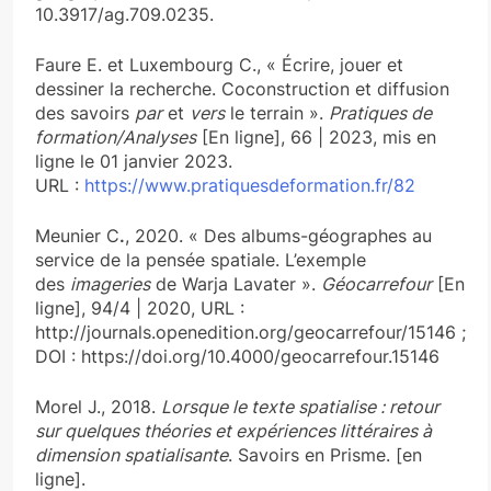
10.3917/ag.709.0235.
Faure E. et Luxembourg C., « Écrire, jouer et
dessiner la recherche. Coconstruction et diffusion
des savoirs
par
et
vers
le terrain ».
Pratiques de
formation/Analyses
[En ligne], 66 | 2023, mis en
ligne le 01 janvier 2023.
URL :
https://www.pratiquesdeformation.fr/82
Meunier C
.
, 2020. « Des albums-géographes au
service de la pensée spatiale. L’exemple
des
imageries
de Warja Lavater ».
Géocarrefour
[En
ligne], 94/4 | 2020, URL :
http://journals.openedition.org/geocarrefour/15146 ;
DOI : https://doi.org/10.4000/geocarrefour.15146
Morel J., 2018.
Lorsque le texte spatialise : retour
sur quelques théories et expériences littéraires à
dimension spatialisante
. Savoirs en Prisme. [en
ligne].