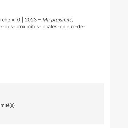
rche », 0 | 2023 –
Ma proximité
,
e-des-proximites-locales-enjeux-de-
imité(s)