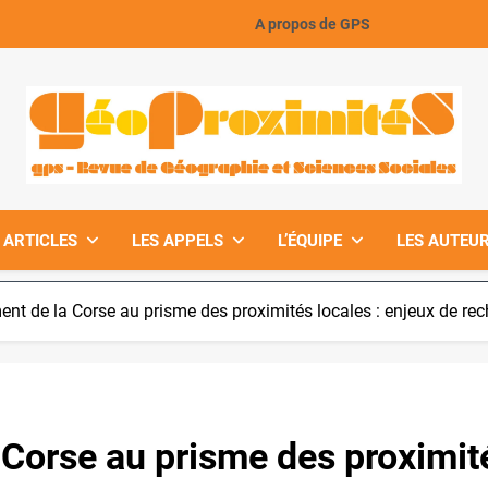
A propos de GPS
GeoProximiteS
 ARTICLES
LES APPELS
L’ÉQUIPE
LES AUTEUR
nt de la Corse au prisme des proximités locales : enjeux de re
Corse au prisme des proximité