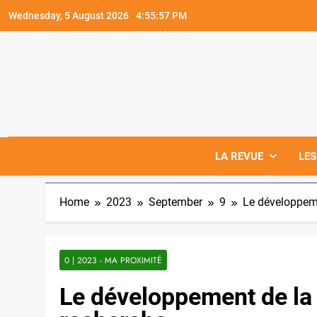
Skip
Wednesday, 5 August 2026
4:55:58 PM
to
content
LA REVUE
LES
Home
2023
September
9
Le développeme
0 | 2023 - MA PROXIMITÉ
Le développement de la 