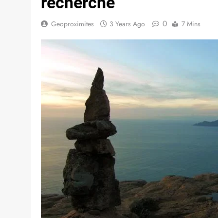
recherche
0
Geoproximites
3 Years Ago
7 Mins