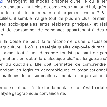
2]
interrogent les modes d’habiter d’une île où le lie
s spatiaux multiples et complexes : aujourd’hui, qu’en 
 que les mobilités intérieures ont largement évolué ? P
lités, il semble malgré tout de plus en plus lointain
ités socio-spatiales entre résidents principaux et ré
er et de consommer de personnes appartenant à des 
 ?
e la Corse ne peut faire l’économie d’une discussi
l’agriculture, là où la stratégie qualité déployée durant
nt avant tout à une demande touristique haut-de-gamm
, mettant en débat la dialectique chaînes longues/chaî
tion du quotidien. Elle doit permettre de comprendr
hendant les logiques géographiques et organisationnell
et pratiques de consommation alimentaire, organisation d
emble continuer à être fondamental, si ce n’est fonda
nalyse géographique convaincante.