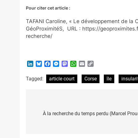
Pour citer cet article :
TAFANI Caroline, « Le développement de la C
GéoProximitéS, URL : https://geoproximites
recherche/
LinkedIn
Bluesky
Facebook
Messenger
Mastodon
WhatsApp
Email
Copy
Link
Tagged:
article court
Corse
île
insulari
Post
navigation
À la recherche du temps perdu (Marcel Proust