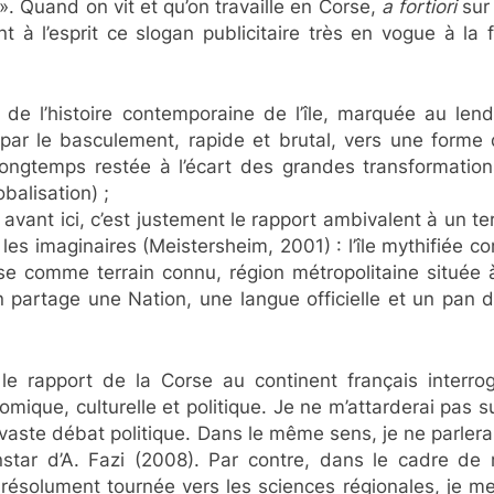
 ». Quand on vit et qu’on travaille en Corse,
a fortiori
sur 
ent à l’esprit ce slogan publicitaire très en vogue à l
p de l’histoire contemporaine de l’île, marquée au l
par le basculement, rapide et brutal, vers une forme 
longtemps restée à l’écart des grandes transformation
balisation) ;
avant ici, c’est justement le rapport ambivalent à un te
s imaginaires (Meistersheim, 2001) : l’île mythifiée co
rse comme terrain connu, région métropolitaine située
n partage une Nation, une langue officielle et un pan 
, le rapport de la Corse au continent français interr
ique, culturelle et politique. Je ne m’attarderai pas sur
n vaste débat politique. Dans le même sens, je ne parlera
l’instar d’A. Fazi (2008). Par contre, dans le cadre
résolument tournée vers les sciences régionales, je me 