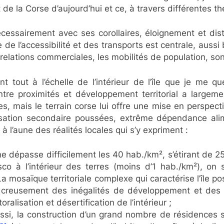
de la Corse d’aujourd’hui et ce, à travers différentes t
 nécessairement avec ses corollaires, éloignement et di
 de l’accessibilité et des transports est centrale, auss
ses relations commerciales, les mobilités de population, son
nt tout à l’échelle de l’intérieur de l’île que je me 
ntre proximités et développement territorial a largem
res, mais le terrain corse lui offre une mise en perspect
ntialisation secondaire poussées, extrême dépendance al
 l’aune des réalités locales qui s’y expriment :
e dépasse difficilement les 40 hab./km², s’étirant de 25
Asco à l’intérieur des terres (moins d’1 hab./km²), on
La mosaïque territoriale complexe qui caractérise l’île 
du creusement des inégalités de développement et des f
oralisation et désertification de l’intérieur ;
ussi, la construction d’un grand nombre de résidences s