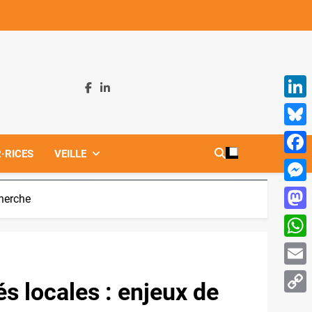
Linke
Blues
·RICES
VEILLE
Face
Mess
cherche
Mast
What
Email
s locales : enjeux de
Copy