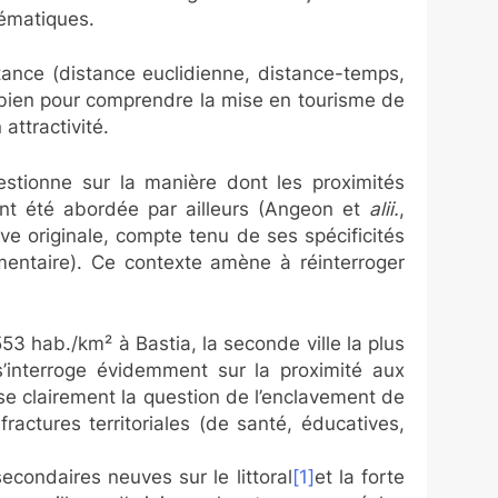
hématiques.
stance (distance euclidienne, distance-temps,
i bien pour comprendre la mise en tourisme de
 attractivité.
questionne sur la manière dont les proximités
ent été abordée par ailleurs (Angeon et
alii.
,
ive originale, compte tenu de ses spécificités
imentaire). Ce contexte amène à réinterroger
53 hab./km² à Bastia, la seconde ville la plus
 s’interroge évidemment sur la proximité aux
pose clairement la question de l’enclavement de
ractures territoriales (de santé, éducatives,
econdaires neuves sur le littoral
[1]
et la forte