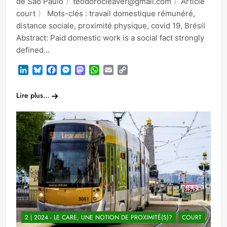
de São Paulo 〉teodorocleaver@gmail.com 〉Article
court 〉 Mots-clés : travail domestique rémunéré,
distance sociale, proximité physique, covid 19, Brésil
Abstract: Paid domestic work is a social fact strongly
defined…
LinkedIn
Bluesky
Facebook
Messenger
Mastodon
WhatsApp
Email
Copy
Link
Lire plus...
2 | 2024 - LE CARE, UNE NOTION DE PROXIMITÉ(S)?
COURT