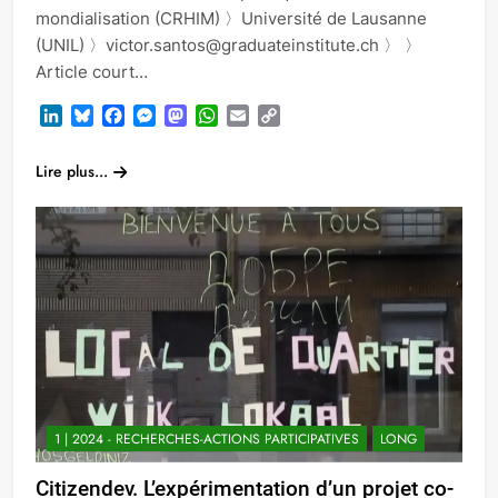
mondialisation (CRHIM) 〉Université de Lausanne
(UNIL) 〉victor.santos@graduateinstitute.ch 〉 〉
Article court…
LinkedIn
Bluesky
Facebook
Messenger
Mastodon
WhatsApp
Email
Copy
Link
Lire plus...
1 | 2024 - RECHERCHES-ACTIONS PARTICIPATIVES
LONG
Citizendev. L’expérimentation d’un projet co-