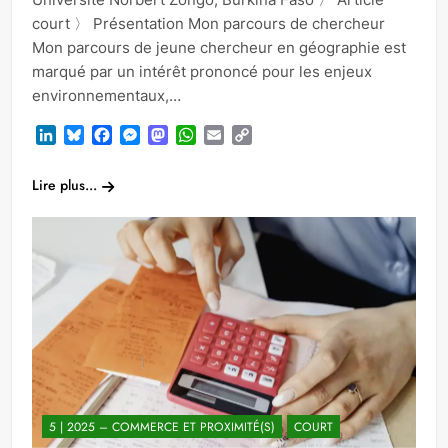
court 〉 Présentation Mon parcours de chercheur
Mon parcours de jeune chercheur en géographie est
marqué par un intérêt prononcé pour les enjeux
environnementaux,…
LinkedIn
Bluesky
Facebook
Messenger
Mastodon
WhatsApp
Email
Copy
Link
Lire plus...
5 | 2025 – COMMERCE ET PROXIMITÉ(S)
COURT