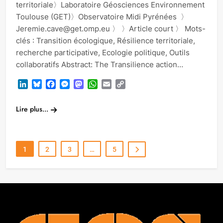
territoriale〉Laboratoire Géosciences Environnement
Toulouse (GET)〉Observatoire Midi Pyrénées 〉
Jeremie.cave@get.omp.eu 〉 〉Article court 〉 Mots-
clés : Transition écologique, Résilience territoriale,
recherche participative, Ecologie politique, Outils
collaboratifs Abstract: The Transilience action…
LinkedIn
Bluesky
Facebook
Messenger
Mastodon
WhatsApp
Email
Copy
Link
Lire plus...
1
2
3
…
5