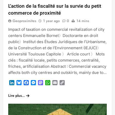
L’action de la fiscalité sur la survie du petit
commerce de proximité
Geoproximites
1 year ago
0
14 mins
Impact of taxation on commercial revitalization of city
centers Emmanuelle Bornet〉Doctorante en droit
public〉Institut des Études Juridiques de l’Urbanisme,
de la Construction et de l’Environnement (IEJUC)〉
Université Toulouse Capitole 〉 Article court 〉 Mots
clés : fiscalité locale, petits commerces, centralité,
friches, artificialisation Abstract : Commercial vacancy
affects both city centres and outskirts, mainly due to…
LinkedIn
Bluesky
Facebook
Messenger
Mastodon
WhatsApp
Email
Copy
Link
Lire plus...