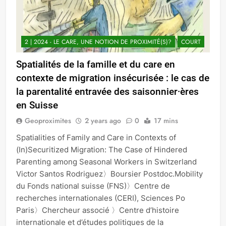
2 | 2024 - LE CARE, UNE NOTION DE PROXIMITÉ(S)?
COURT
Spatialités de la famille et du care en
contexte de migration insécurisée : le cas de
la parentalité entravée des saisonnier·ères
en Suisse
Geoproximites
2 years ago
0
17 mins
Spatialities of Family and Care in Contexts of
(In)Securitized Migration: The Case of Hindered
Parenting among Seasonal Workers in Switzerland
Victor Santos Rodriguez〉Boursier Postdoc.Mobility
du Fonds national suisse (FNS)〉Centre de
recherches internationales (CERI), Sciences Po
Paris〉Chercheur associé 〉Centre d’histoire
internationale et d’études politiques de la