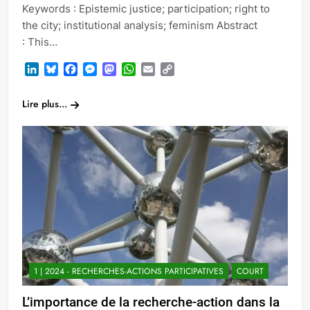
Keywords : Epistemic justice; participation; right to
the city; institutional analysis; feminism Abstract
: This…
LinkedIn
Bluesky
Facebook
Messenger
Mastodon
WhatsApp
Email
Copy
Link
Lire plus...
1 | 2024 - RECHERCHES-ACTIONS PARTICIPATIVES
COURT
L’importance de la recherche-action dans la