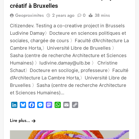
créatif à Bruxelles
Geoproximites
2 years ago
0
38 mins
Citizendev. Testing a co-creative project in Brussels
Ludivine Damay〉Docteure en sciences politiques et
sociales, chargée de cours 〉Faculté d’Architecture La
Cambre Horta,〉Université Libre de Bruxelles 〉
Sasha (centre de recherche Architecture et Sciences
Humaines) 〉ludivine.damay@ulb.be 〉 Christine
Schaut〉Docteure en socilogie, professeure〉Faculté
d’Architecture La Cambre Horta,〉Université Libre de
Bruxelles 〉Sasha (centre de recherche Architecture
et Sciences Humaines)…
LinkedIn
Bluesky
Facebook
Messenger
Mastodon
WhatsApp
Email
Copy
Link
Lire plus...