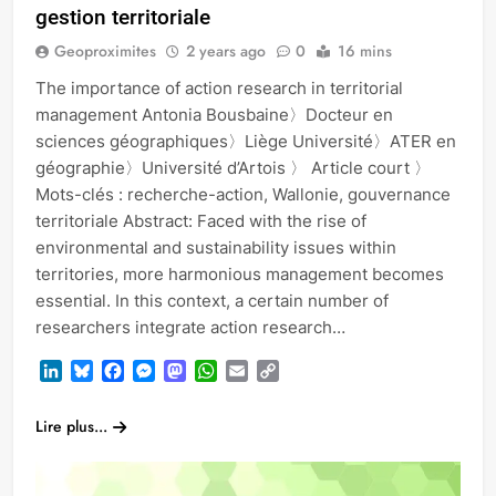
gestion territoriale
Geoproximites
2 years ago
0
16 mins
The importance of action research in territorial
management Antonia Bousbaine〉Docteur en
sciences géographiques〉Liège Université〉ATER en
géographie〉Université d’Artois 〉 Article court 〉
Mots-clés : recherche-action, Wallonie, gouvernance
territoriale Abstract: Faced with the rise of
environmental and sustainability issues within
territories, more harmonious management becomes
essential. In this context, a certain number of
researchers integrate action research…
LinkedIn
Bluesky
Facebook
Messenger
Mastodon
WhatsApp
Email
Copy
Link
Lire plus...