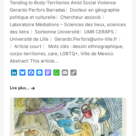
Tending to Body-Territories Amid Social Violence
Gerardo Perfors Barradas〉Docteur en géographie
politique et culturelle〉Chercheur associé 〉
Laboratoire Médiations – Sciences des lieux, sciences
des liens 〉Sorbonne Université〉UMR CERAPS 〉
Université de Lille 〉Gerardo.Perfors@univ-lille.fr 〉
〉Article court 〉 Mots clés : dessin ethnographique,
corps-territoires, care, LGBTQ+, Ville de Mexico
Abstract: This article…
LinkedIn
Bluesky
Facebook
Messenger
Mastodon
WhatsApp
Email
Copy
Link
Lire plus...