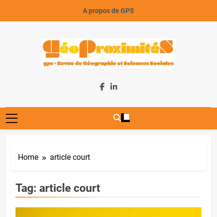
Skip
A propos de GPS
to
content
GeoProximiteS
Home
article court
Tag:
article court