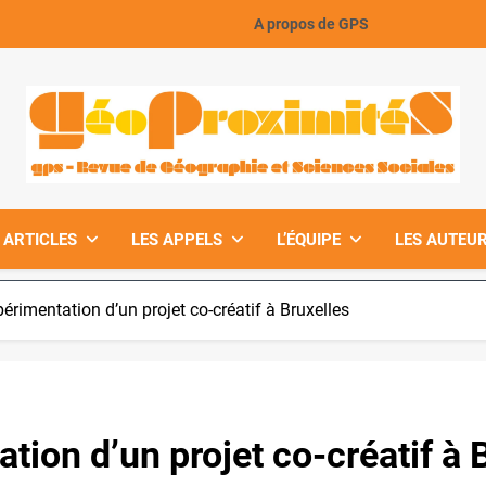
A propos de GPS
GeoProximiteS
 ARTICLES
LES APPELS
L’ÉQUIPE
LES AUTEUR
périmentation d’un projet co-créatif à Bruxelles
ation d’un projet co-créatif à 