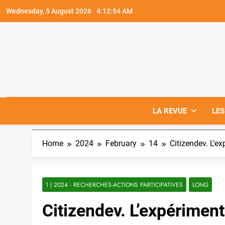
Skip
Wednesday, 5 August 2026
4:12:55 AM
to
content
LA REVUE
LES
Home
2024
February
14
Citizendev. L’ex
1 | 2024 - RECHERCHES-ACTIONS PARTICIPATIVES
LONG
Citizendev. L’expériment