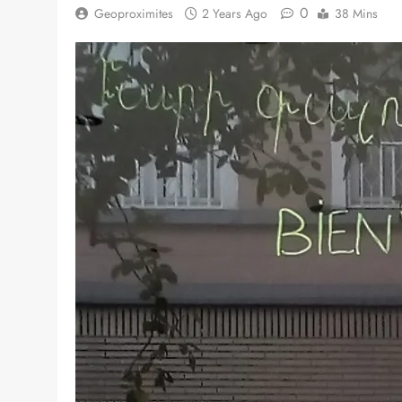
0
Geoproximites
2 Years Ago
38 Mins