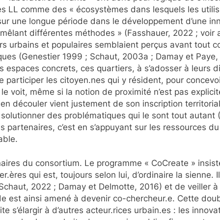
les LL comme des « écosystèmes dans lesquels les utilisat
 sur une longue période dans le développement d’une in
e mêlant différentes méthodes » (Fasshauer, 2022 ; voi
rtiers urbains et populaires semblaient perçus avant tout
ques (Genestier 1999 ; Schaut, 2003a ; Damay et Paye, 20
es espaces concrets, ces quartiers, à s’adosser à leurs 
re participer les citoyen.nes qui y résident, pour concev
le voit, même si la notion de proximité n’est pas explic
t en découler vient justement de son inscription territorial
 solutionner des problématiques qui le sont tout autant 
s partenaires, c’est en s’appuyant sur les ressources du
able.
enaires du consortium. Le programme « CoCreate » insiste
.ères qui est, toujours selon lui, d’ordinaire la sienne.
chaut, 2022 ; Damay et Delmotte, 2016) et de veiller à l
e est ainsi amené à devenir co-chercheur.e. Cette doubl
s’élargir à d’autres acteur.rices urbain.es : les innov