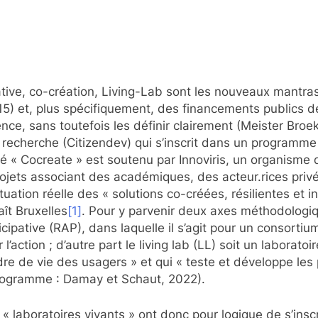
pative, co-création, Living-Lab sont les nouveaux mantr
5) et, plus spécifiquement, des financements publics d
nce, sans toutefois les définir clairement (Meister Bro
 recherche (Citizendev) qui s’inscrit dans un programme
 « Cocreate » est soutenu par Innoviris, un organisme d
rojets associant des académiques, des acteur.rices priv
uation réelle des « solutions co-créées, résilientes et i
ît Bruxelles
[1]
. Pour y parvenir deux axes méthodologi
pative (RAP), dans laquelle il s’agit pour un consortium 
’action ; d’autre part le living lab (LL) soit un laboratoi
e de vie des usagers » et qui « teste et développe les p
programme : Damay et Schaut, 2022).
« laboratoires vivants » ont donc pour logique de s’ins