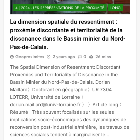
4 | 2024 - LES REPRÉSENTATIONS DE LA PROXIMITÉ
LONG
La dimension spatiale du ressentiment :
proxémie discordante et territorialité de la
dissonance dans le Bassin minier du Nord-
Pas-de-Calais.
Geoproximites
2 years ago
0
26 mins
The Spatial Dimension of Resentment: Discordant
Proxemics and Territoriality of Dissonance in the
Bassin Minier du Nord-Pas-de-Calais. Dorian
Maillard〉Doctorant en géographie〉UR 7304
LOTERR, Université de Lorraine 〉
dorian.maillard@univ-lorraine.fr 〉 〉Article long 〉
Résumé : Très souvent focalisés sur les seules
implications socio-économiques des dynamiques de
reconversion post-industrielle/minière, les travaux de
sciences sociales tendent à marginaliser le…