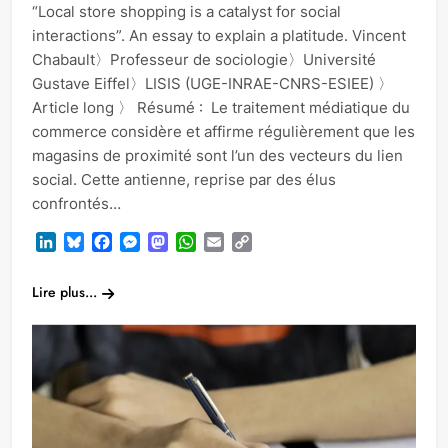
“Local store shopping is a catalyst for social
interactions”. An essay to explain a platitude. Vincent
Chabault〉Professeur de sociologie〉Université
Gustave Eiffel〉LISIS (UGE-INRAE-CNRS-ESIEE) 〉
Article long 〉 Résumé : Le traitement médiatique du
commerce considère et affirme régulièrement que les
magasins de proximité sont l’un des vecteurs du lien
social. Cette antienne, reprise par des élus
confrontés…
LinkedIn
Bluesky
Facebook
Messenger
Mastodon
WhatsApp
Email
Copy
Link
Lire plus...