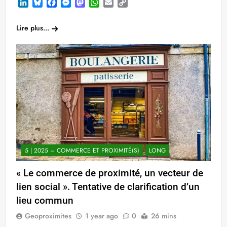
LinkedIn
Bluesky
Facebook
Messenger
Mastodon
WhatsApp
Email
Copy
Link
Lire plus...
5 | 2025 – COMMERCE ET PROXIMITÉ(S)
LONG
« Le commerce de proximité, un vecteur de
lien social ». Tentative de clarification d’un
lieu commun
Geoproximites
1 year ago
0
26 mins