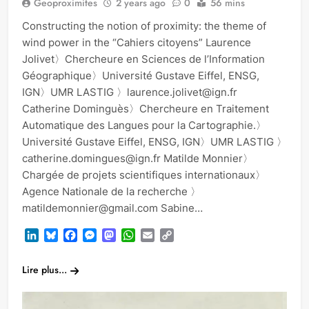
Geoproximites
2 years ago
0
56 mins
Constructing the notion of proximity: the theme of
wind power in the “Cahiers citoyens” Laurence
Jolivet〉Chercheure en Sciences de l’Information
Géographique〉Université Gustave Eiffel, ENSG,
IGN〉UMR LASTIG 〉laurence.jolivet@ign.fr
Catherine Dominguès〉Chercheure en Traitement
Automatique des Langues pour la Cartographie.〉
Université Gustave Eiffel, ENSG, IGN〉UMR LASTIG 〉
catherine.domingues@ign.fr Matilde Monnier〉
Chargée de projets scientifiques internationaux〉
Agence Nationale de la recherche 〉
matildemonnier@gmail.com Sabine…
LinkedIn
Bluesky
Facebook
Messenger
Mastodon
WhatsApp
Email
Copy
Link
Lire plus...