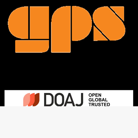
Contact : revue.gps(at)gmail.com