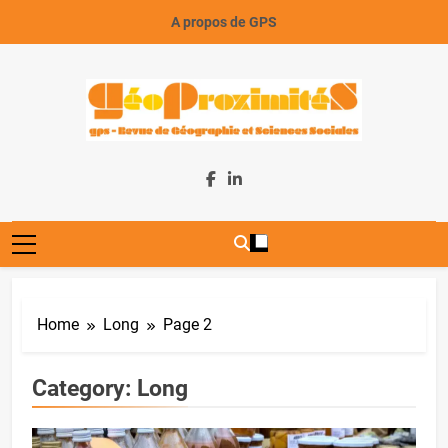
Skip
A propos de GPS
to
content
GeoProximiteS
Home
Long
Page 2
Category:
Long