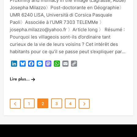
Proximity and Intimacy in the Village (Lagrasse, Aude)
Josepha Milazzo〉Post-doctorante en Géographie〉
UMR 6240 LISA, Università di Corsica Pasquale
Paoli〉Associée à l’UMR 7303 TELEMMe 〉
josepha.milazzo@yahoo.fr 〉Article long 〉 Résumé :
Pourquoi les villageois sont-ils d’ordinaire tant
curieux de la vie de leurs voisins ? Cet intérêt des
habitants pour ce qu’il se passe peut s’expliquer par…
LinkedIn
Bluesky
Facebook
Messenger
Mastodon
WhatsApp
Email
Copy
Link
Lire plus...
1
2
3
4