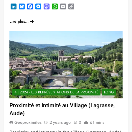
LinkedIn
Bluesky
Facebook
Messenger
Mastodon
WhatsApp
Email
Copy
Link
Lire plus...
4 | 2024 - LES REPRÉSENTATIONS DE LA PROXIMITÉ
LONG
Proximité et Intimité au Village (Lagrasse,
Aude)
Geoproximites
2 years ago
0
61 mins