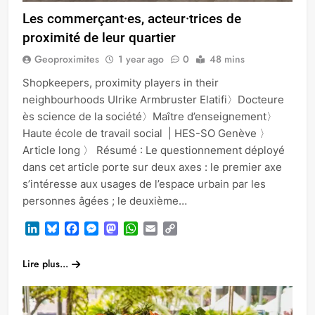
Les commerçant·es, acteur·trices de
proximité de leur quartier
Geoproximites
1 year ago
0
48 mins
Shopkeepers, proximity players in their
neighbourhoods Ulrike Armbruster Elatifi〉Docteure
ès science de la société〉Maître d’enseignement〉
Haute école de travail social | HES-SO Genève 〉
Article long 〉 Résumé : Le questionnement déployé
dans cet article porte sur deux axes : le premier axe
s’intéresse aux usages de l’espace urbain par les
personnes âgées ; le deuxième…
LinkedIn
Bluesky
Facebook
Messenger
Mastodon
WhatsApp
Email
Copy
Link
Lire plus...