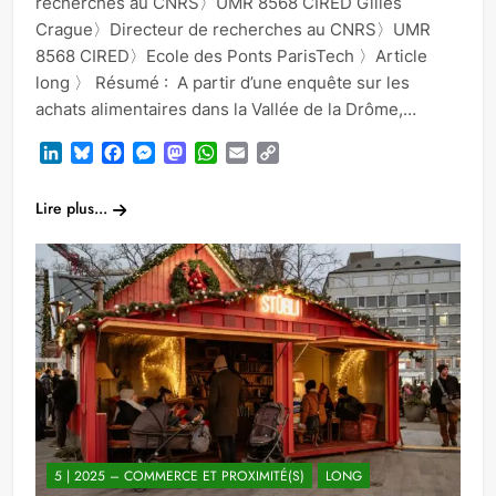
recherches au CNRS〉UMR 8568 CIRED Gilles
Crague〉Directeur de recherches au CNRS〉UMR
8568 CIRED〉Ecole des Ponts ParisTech 〉Article
long 〉 Résumé : A partir d’une enquête sur les
achats alimentaires dans la Vallée de la Drôme,…
LinkedIn
Bluesky
Facebook
Messenger
Mastodon
WhatsApp
Email
Copy
Link
Lire plus...
5 | 2025 – COMMERCE ET PROXIMITÉ(S)
LONG