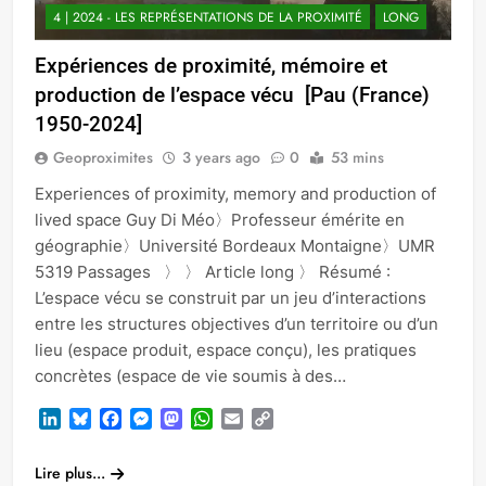
4 | 2024 - LES REPRÉSENTATIONS DE LA PROXIMITÉ
LONG
Expériences de proximité, mémoire et
production de l’espace vécu [Pau (France)
1950-2024]
Geoproximites
3 years ago
0
53 mins
Experiences of proximity, memory and production of
lived space Guy Di Méo〉Professeur émérite en
géographie〉Université Bordeaux Montaigne〉UMR
5319 Passages 〉 〉 Article long 〉 Résumé :
L’espace vécu se construit par un jeu d’interactions
entre les structures objectives d’un territoire ou d’un
lieu (espace produit, espace conçu), les pratiques
concrètes (espace de vie soumis à des…
LinkedIn
Bluesky
Facebook
Messenger
Mastodon
WhatsApp
Email
Copy
Link
Lire plus...