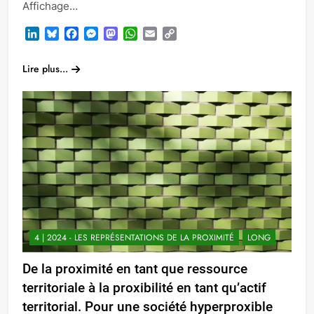
Affichage…
LinkedIn
Bluesky
Facebook
Messenger
Mastodon
WhatsApp
Email
Copy
Link
Lire plus...
4 | 2024 - LES REPRÉSENTATIONS DE LA PROXIMITÉ
LONG
De la proximité en tant que ressource
territoriale à la proxibilité en tant qu’actif
territorial. Pour une société hyperproxible