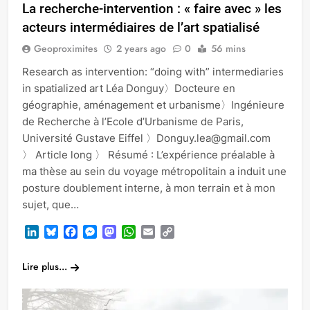
La recherche-intervention : « faire avec » les
acteurs intermédiaires de l’art spatialisé
Geoproximites
2 years ago
0
56 mins
Research as intervention: “doing with” intermediaries
in spatialized art Léa Donguy〉Docteure en
géographie, aménagement et urbanisme〉Ingénieure
de Recherche à l’Ecole d’Urbanisme de Paris,
Université Gustave Eiffel 〉Donguy.lea@gmail.com
〉 Article long 〉 Résumé : L’expérience préalable à
ma thèse au sein du voyage métropolitain a induit une
posture doublement interne, à mon terrain et à mon
sujet, que…
LinkedIn
Bluesky
Facebook
Messenger
Mastodon
WhatsApp
Email
Copy
Link
Lire plus...