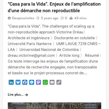
“Casa para la Vida”. Enjeux de l’amplification
d’une démarche non reproductible
Geoproximites
2 years ago
0
45 mins
“Casa para la Vida”. The challenges of scaling up a
non-reproducible approach Victorine Dréau〉
Architecte et ingénieure 〉Doctorante en cotutelle 〉
Université Paris Nanterre 〉UMR LAVUE 7218 CNRS –
LAA 〉Universidad Nacional de Colombia 〉
dreau.victorine@gmail.com 〉Article long 〉 Résumé :
Ce texte interroge les enjeux de l’amplification d’une
démarche de recherche engagée, non transposable
et basée sur le projet-processus concret de…
LinkedIn
Bluesky
Facebook
Messenger
Mastodon
WhatsApp
Email
Copy
Link
Lire plus...