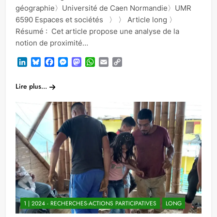
géographie〉Université de Caen Normandie〉UMR
6590 Espaces et sociétés 〉 〉 Article long 〉
Résumé : Cet article propose une analyse de la
notion de proximité…
LinkedIn
Bluesky
Facebook
Messenger
Mastodon
WhatsApp
Email
Copy
Link
Lire plus...
1 | 2024 - RECHERCHES-ACTIONS PARTICIPATIVES
LONG