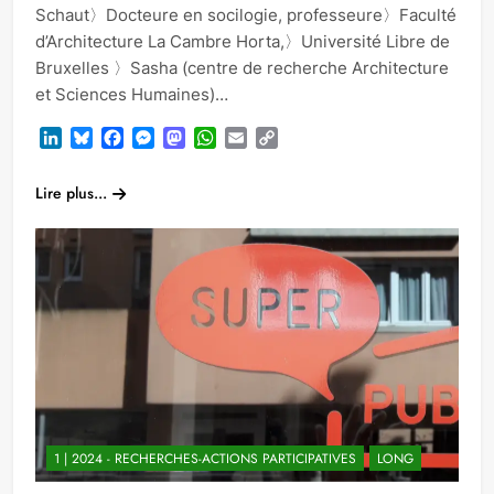
Schaut〉Docteure en socilogie, professeure〉Faculté
d’Architecture La Cambre Horta,〉Université Libre de
Bruxelles 〉Sasha (centre de recherche Architecture
et Sciences Humaines)…
LinkedIn
Bluesky
Facebook
Messenger
Mastodon
WhatsApp
Email
Copy
Link
Lire plus...
1 | 2024 - RECHERCHES-ACTIONS PARTICIPATIVES
LONG