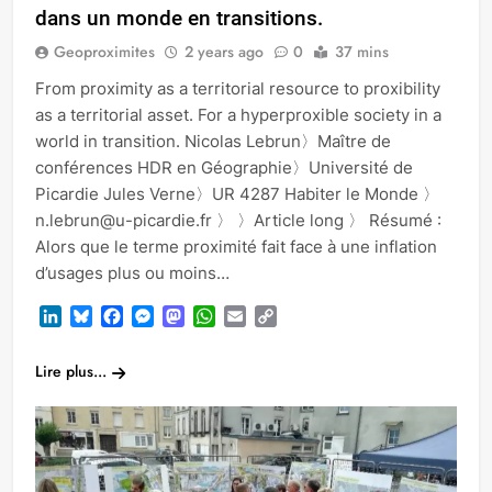
dans un monde en transitions.
Geoproximites
2 years ago
0
37 mins
From proximity as a territorial resource to proxibility
as a territorial asset. For a hyperproxible society in a
world in transition. Nicolas Lebrun〉Maître de
conférences HDR en Géographie〉Université de
Picardie Jules Verne〉UR 4287 Habiter le Monde 〉
n.lebrun@u-picardie.fr 〉 〉Article long 〉 Résumé :
Alors que le terme proximité fait face à une inflation
d’usages plus ou moins…
LinkedIn
Bluesky
Facebook
Messenger
Mastodon
WhatsApp
Email
Copy
Link
Lire plus...