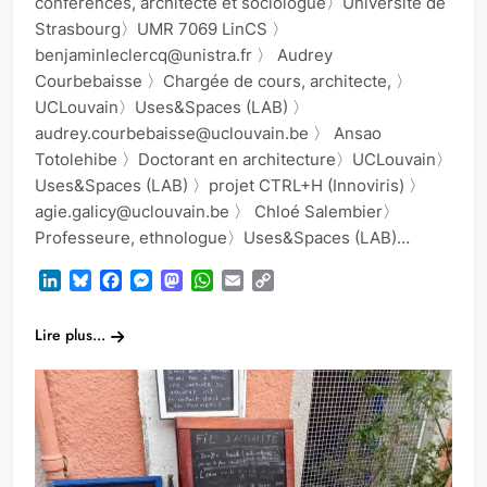
conférences, architecte et sociologue〉Université de
Strasbourg〉UMR 7069 LinCS 〉
benjaminleclercq@unistra.fr 〉 Audrey
Courbebaisse 〉Chargée de cours, architecte, 〉
UCLouvain〉Uses&Spaces (LAB) 〉
audrey.courbebaisse@uclouvain.be 〉 Ansao
Totolehibe 〉Doctorant en architecture〉UCLouvain〉
Uses&Spaces (LAB) 〉projet CTRL+H (Innoviris) 〉
agie.galicy@uclouvain.be 〉 Chloé Salembier〉
Professeure, ethnologue〉Uses&Spaces (LAB)…
LinkedIn
Bluesky
Facebook
Messenger
Mastodon
WhatsApp
Email
Copy
Link
Lire plus...