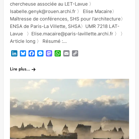
chercheuse associée au LET-Lavue 〉
Isabelle.genyk@rouen.archi.fr 〉 Elise Macaire〉
Maîtresse de conférences, SHS pour l’architecture〉
ENSA de Paris-La Villette, SHSA〉UMR 7218 LAT-
Lavue 〉Elise.macaire@paris-lavillette.archi.fr 〉 〉
Article long 〉 Résumé :…
LinkedIn
Bluesky
Facebook
Messenger
Mastodon
WhatsApp
Email
Copy
Link
Lire plus...