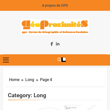
Skip
A propos de GPS
to
content
GeoProximiteS
Home
Long
Page 4
Category:
Long