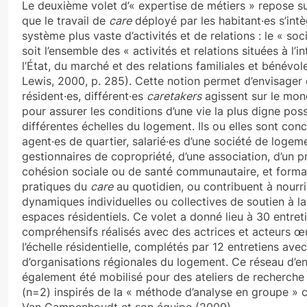
Le deuxième volet d’« expertise de métiers » repose su
que le travail de
care
déployé par les habitant·es s’int
système plus vaste d’activités et de relations : le « soc
soit l’ensemble des « activités et relations situées à l’i
l’État, du marché et des relations familiales et bénévol
Lewis, 2000, p. 285). Cette notion permet d’envisager 
résident·es, différent·es
caretakers
agissent sur le mond
pour assurer les conditions d’une vie la plus digne pos
différentes échelles du logement. Ils ou elles sont conc
agent·es de quartier, salarié·es d’une société de loge
gestionnaires de copropriété, d’une association, d’un
cohésion sociale ou de santé communautaire, et forma
pratiques du
care
au quotidien, ou contribuent à nourri
dynamiques individuelles ou collectives de soutien à la
espaces résidentiels. Ce volet a donné lieu à 30 entret
compréhensifs réalisés avec des actrices et acteurs œ
l’échelle résidentielle, complétés par 12 entretiens ave
d’organisations régionales du logement. Ce réseau d’e
également été mobilisé pour des ateliers de recherche 
(n=2) inspirés de la « méthode d’analyse en groupe » c
Van Campenhoudt et son équipe (2009).