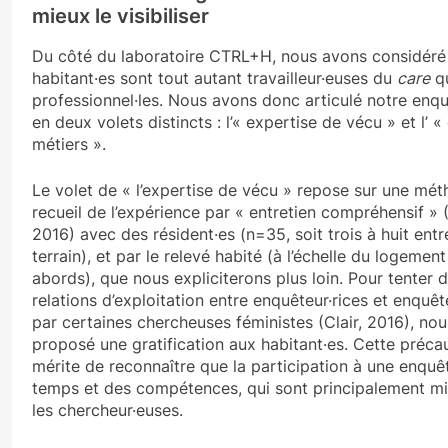
mieux le visibiliser
Du côté du laboratoire CTRL+H, nous avons considéré
habitant·es sont tout autant travailleur·euses du
care
qu
professionnel·les. Nous avons donc articulé notre enqu
en deux volets distincts : l’« expertise de vécu » et l’ 
métiers ».
Le volet de « l’expertise de vécu » repose sur une mé
recueil de l’expérience par « entretien compréhensif »
2016) avec des résident·es (n=35, soit trois à huit entr
terrain), et par le relevé habité (à l’échelle du logemen
abords), que nous expliciterons plus loin. Pour tenter 
relations d’exploitation entre enquêteur·rices et enqu
par certaines chercheuses féministes (Clair, 2016), no
proposé une gratification aux habitant·es. Cette précau
mérite de reconnaître que la participation à une enq
temps et des compétences, qui sont principalement mis
les chercheur·euses.