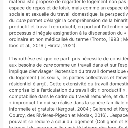
matérialiste propose de regarder le logement non pa
espace de repos et de loisir, mais comme un espace de
sociale et sexuelle du travail domestique, la perspecti
du
care
permet d’élargir la compréhension de la binarité
productif et travail reproductif, en portant l’attention s
processus d’inégale assignation à la dispensation du « 
ordinaire et non médicalisé du terme (Tronto, 1993 ; Mo
Ibos et al., 2019 ; Hirata, 2021).
L’hypothèse est que ce parti pris nécessite de considé
aux besoins de
care
comme un travail dans et sur l’esp
implique d’envisager l’extension du travail domestique
du logement (les seuils, les parties collectives et l’en
résidentiel élargi). Cette extensivité du travail domest
comprise ici à l’articulation du travail dit « productif »,
comptabilisé dans le cadre du travail rémunéré, et du t
« improductif » qui se réalise dans la sphère familiale 
informelle et gratuite (Kergoat, 2004 ; Galerand et Ker
Courcy, des Rivières-Pigeon et Modak, 2016). L’espac
pouvant se réduire à celui du logement (Collignon et S
le travail du
care
en milieu habité intègre dès lors d’aut