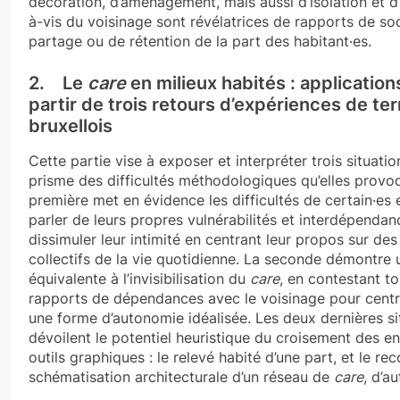
décoration, d’aménagement, mais aussi d’isolation et d
à-vis du voisinage sont révélatrices de rapports de soc
partage ou de rétention de la part des habitant·es.
2. Le
care
en milieux habités : applications
partir de trois retours d’expériences de ter
bruxellois
Cette partie vise à exposer et interpréter trois situati
prisme des difficultés méthodologiques qu’elles provo
première met en évidence les difficultés de certain·es
parler de leurs propres vulnérabilités et interdépendan
dissimuler leur intimité en centrant leur propos sur des
collectifs de la vie quotidienne. La seconde démontre
équivalente à l’invisibilisation du
care
, en contestant t
rapports de dépendances avec le voisinage pour centrer
une forme d’autonomie idéalisée. Les deux dernières si
dévoilent le potentiel heuristique du croisement des en
outils graphiques : le relevé habité d’une part, et le rec
schématisation architecturale d’un réseau de
care
, d’au