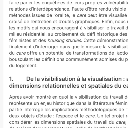
faire parler les enquêté·es de leurs propres vulnérabilit
relations d’interdépendance. Faute d’être rendu visible 
méthodes issues de l’oralité, le
care
peut être visualisé
croisé de l’entretien et d’outils graphiques. Enfin, nous
les motifs qui nous encouragent à visibiliser le travail
milieu résidentiel, au croisement du défi historique de
féministes et des
housing studies
. Cette démonstratio
finalement d’interroger dans quelle mesure la visibilisat
du
care
offre un potentiel de transformations de l’acti
bousculant les définitions communément admises du p
du logement.
1. De la visibilisation à la visualisation : 
dimensions relationnelles et spatiales du c
Après avoir montré en quoi la visibilisation du travail
représente un enjeu historique dans la littérature fémin
partie interroge les implications méthodologiques de l
deux objets d’étude : l’espace et le
care
. Un tel projet 
considérer les dimensions spatiales du travail du
care
,