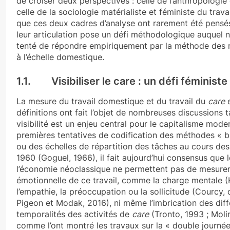
de croiser deux perspectives : celle de l’anthropologie 
celle de la sociologie matérialiste et féministe du trava
que ces deux cadres d’analyse ont rarement été pensé
leur articulation pose un défi méthodologique auquel 
tenté de répondre empiriquement par la méthode des r
à l’échelle domestique.
1.1. Visibiliser le care : un défi féministe
La mesure du travail domestique et du travail du
care
e
définitions ont fait l’objet de nombreuses discussions t
visibilité est un enjeu central pour le capitalisme mode
premières tentatives de codification des méthodes « 
ou des échelles de répartition des tâches au cours de
1960 (Goguel, 1966), il fait aujourd’hui consensus que l
l’économie néoclassique ne permettent pas de mesurer
émotionnelle de ce travail, comme la charge mentale (H
l’empathie, la préoccupation ou la sollicitude (Courcy, 
Pigeon et Modak, 2016), ni même l’imbrication des dif
temporalités des activités de
care
(Tronto, 1993 ; Molin
comme l’ont montré les travaux sur la « double journé