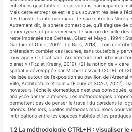
entretiens qualitatifs et observations-participantes mul
Mais cette entreprise est le plus souvent réalisée à l’é
des transferts internationaux de
care
entre les Nords e
Autrement dit, la sphère domestique, qu’il s’agisse de c
pourvoyeurs et pourvoyeuses de soin ou de celle des b
reste impensée (de Certeau, Giard et Mayol, 1994 ; Sta
Gardner et Grillo, 2002 ; Le Bars, 2018). Trois contribu
prétendent combler ces lacunes, sans toutefois y parven
l’ouvrage « Critical care. Architecture and urbanism fo
planet » (Fitz et Krasny, 2019), (2) la notion de « care
spatial » développée par Michel Lussault (2018), et (3)
réalisée autour de l’exposition au pavillon de l’Arsenal «
Ville, Architecture et soin » (Fleury et SCAU, 2022). D
novateurs, l’échelle domestique n’est pas convoquée, 
analysée par les auteur·es. Les méthodologies propos
permettent pas de penser le travail du
care
dans le log
abords. Dès lors, quelles méthodes mobilisées pour visi
imbrications entre les espaces habités et les pratique
1.2 La méthodologie CTRL+H : visualiser le