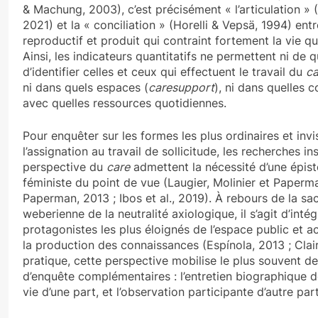
& Machung, 2003), c’est précisément « l’articulation » 
2021) et la « conciliation » (Horelli & Vepsä, 1994) entre
reproductif et produit qui contraint fortement la vie qu
Ainsi, les indicateurs quantitatifs ne permettent ni de qu
d’identifier celles et ceux qui effectuent le travail du
ca
ni dans quels espaces (
caresupport
), ni dans quelles c
avec quelles ressources quotidiennes.
Pour enquêter sur les formes les plus ordinaires et invi
l’assignation au travail de sollicitude, les recherches in
perspective du
care
admettent la nécessité d’une épis
féministe du point de vue (Laugier, Molinier et Paperm
Paperman, 2013 ; Ibos et al., 2019). À rebours de la sac
weberienne de la neutralité axiologique, il s’agit d’intég
protagonistes les plus éloignés de l’espace public et
la production des connaissances (Espínola, 2013 ; Clair
pratique, cette perspective mobilise le plus souvent d
d’enquête complémentaires : l’entretien biographique d
vie d’une part, et l’observation participante d’autre par