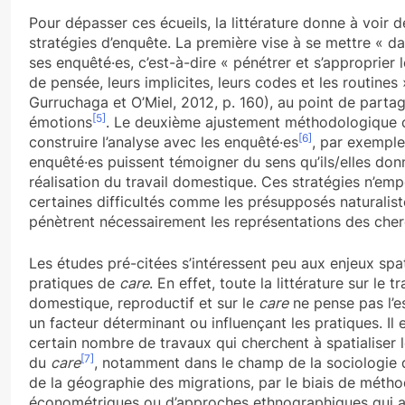
Pour dépasser ces écueils, la littérature donne à voir 
stratégies d’enquête. La première vise à se mettre « d
ses enquêté·es, c’est-à-dire « pénétrer et s’approprier 
de pensée, leurs implicites, leurs codes et les routines
Gurruchaga et O’Miel, 2012, p. 160), au point de partag
[5]
émotions
. Le deuxième ajustement méthodologique c
[6]
construire l’analyse avec les enquêté·es
, par exemple
enquêté·es puissent témoigner du sens qu’ils/elles don
réalisation du travail domestique. Ces stratégies n’em
certaines difficultés comme les présupposés naturalist
pénètrent nécessairement les représentations des cher
Les études pré-citées s’intéressent peu aux enjeux spa
pratiques de
care
. En effet, toute la littérature sur le tr
domestique, reproductif et sur le
care
ne pense pas l’
un facteur déterminant ou influençant les pratiques. Il 
certain nombre de travaux qui cherchent à spatialiser l
[7]
du
care
, notamment dans le champ de la sociologie d
de la géographie des migrations, par le biais de méth
économétriques ou d’approches ethnographiques qui ar