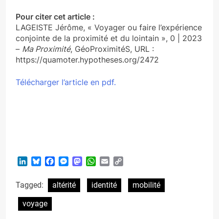
Pour citer cet article :
LAGEISTE Jérôme, « Voyager ou faire l’expérience
conjointe de la proximité et du lointain », 0 | 2023
–
Ma Proximité
, GéoProximitéS, URL :
https://quamoter.hypotheses.org/2472
Télécharger l’article en pdf.
LinkedIn
Bluesky
Facebook
Messenger
Mastodon
WhatsApp
Email
Copy
Link
Tagged:
altérité
identité
mobilité
voyage