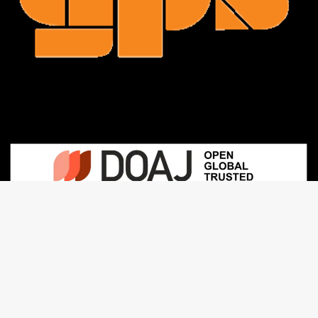
Contact : revue.gps(at)gmail.com
Mentions légales : ISSN
3000-7984