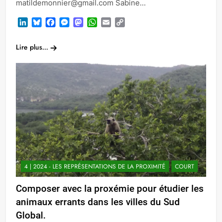
matildemonnier@gmail.com Sabine…
LinkedIn
Bluesky
Facebook
Messenger
Mastodon
WhatsApp
Email
Copy
Link
Lire plus...
4 | 2024 - LES REPRÉSENTATIONS DE LA PROXIMITÉ
COURT
Composer avec la proxémie pour étudier les
animaux errants dans les villes du Sud
Global.