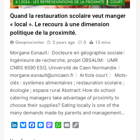
4 | 2024 - LES REPRÉSENTATIONS DE LA PROXIMITÉ
COURT
Quand la restauration scolaire veut manger
« local ». Le recours à une dimension
politique de la proximité.
Geoproximites
2 years ago
0
13 mins
Morgane Esnault〉Docteure en géographie sociale〉
Ingénieure de recherche, projet OBSALIM〉UMR
CNRS 6590 ESO, Université de Caen Normandie 〉
morgane.esnault@unicaen.fr 〉Article court 〉 Mots-
clés : systèmes alimentaires ; restauration scolaire ;
écologie ; espace rural Abstract: How do school
catering managers take advantage of proximity to
choose their supplies? Eating locally is one of the
many demands made by parents and management…
LinkedIn
Bluesky
Facebook
Messenger
Mastodon
WhatsApp
Email
Copy
Link