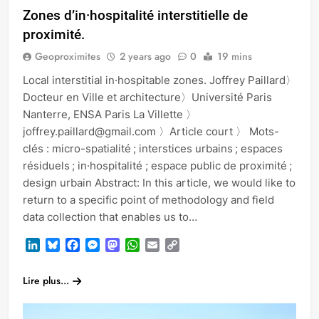
Zones d’in·hospitalité interstitielle de
proximité.
Geoproximites
2 years ago
0
19 mins
Local interstitial in·hospitable zones. Joffrey Paillard〉
Docteur en Ville et architecture〉Université Paris
Nanterre, ENSA Paris La Villette 〉
joffrey.paillard@gmail.com 〉Article court 〉 Mots-
clés : micro-spatialité ; interstices urbains ; espaces
résiduels ; in·hospitalité ; espace public de proximité ;
design urbain Abstract: In this article, we would like to
return to a specific point of methodology and field
data collection that enables us to…
LinkedIn
Bluesky
Facebook
Messenger
Mastodon
WhatsApp
Email
Copy
Link
Lire plus...