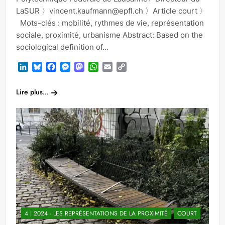
LaSUR 〉vincent.kaufmann@epfl.ch 〉Article court 〉
Mots-clés : mobilité, rythmes de vie, représentation
sociale, proximité, urbanisme Abstract: Based on the
sociological definition of…
LinkedIn
Bluesky
Facebook
Messenger
Mastodon
WhatsApp
Email
Copy
Link
Lire plus...
4 | 2024 - LES REPRÉSENTATIONS DE LA PROXIMITÉ
COURT