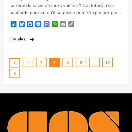
curieux de la vie de leurs voisins ? Cet intérêt des
habitants pour ce qu’il se passe peut s’expliquer par…
LinkedIn
Bluesky
Facebook
Messenger
Mastodon
WhatsApp
Email
Copy
Link
Lire plus...
1
2
3
4
5
…
12