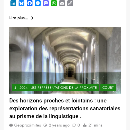
LinkedIn
Bluesky
Facebook
Messenger
Mastodon
WhatsApp
Email
Copy
Link
Lire plus...
4 | 2024 - LES REPRÉSENTATIONS DE LA PROXIMITÉ
COURT
Des horizons proches et lointains : une
exploration des représentations sanatoriales
au prisme de la linguistique .
Geoproximites
2 years ago
0
21 mins