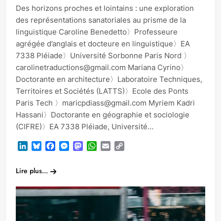
Des horizons proches et lointains : une exploration
des représentations sanatoriales au prisme de la
linguistique Caroline Benedetto〉Professeure
agrégée d’anglais et docteure en linguistique〉EA
7338 Pléiade〉Université Sorbonne Paris Nord 〉
carolinetraductions@gmail.com Mariana Cyrino〉
Doctorante en architecture〉Laboratoire Techniques,
Territoires et Sociétés (LATTS)〉Ecole des Ponts
Paris Tech 〉maricpdiass@gmail.com Myriem Kadri
Hassani〉Doctorante en géographie et sociologie
(CIFRE)〉EA 7338 Pléiade, Université…
LinkedIn
Bluesky
Facebook
Messenger
Mastodon
WhatsApp
Email
Copy
Link
Lire plus...