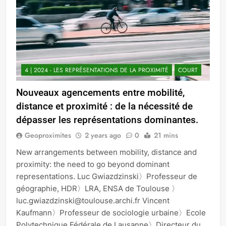
4 | 2024 - LES REPRÉSENTATIONS DE LA PROXIMITÉ
COURT
Nouveaux agencements entre mobilité,
distance et proximité : de la nécessité de
dépasser les représentations dominantes.
Geoproximites
2 years ago
0
21 mins
New arrangements between mobility, distance and
proximity: the need to go beyond dominant
representations. Luc Gwiazdzinski〉Professeur de
géographie, HDR〉LRA, ENSA de Toulouse 〉
luc.gwiazdzinski@toulouse.archi.fr Vincent
Kaufmann〉Professeur de sociologie urbaine〉Ecole
Polytechnique Fédérale de Lausanne〉Directeur du