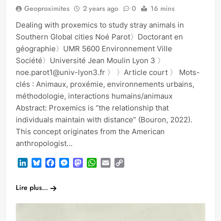
Geoproximites
2 years ago
0
16 mins
Dealing with proxemics to study stray animals in
Southern Global cities Noé Parot〉Doctorant en
géographie〉UMR 5600 Environnement Ville
Société〉Université Jean Moulin Lyon 3 〉
noe.parot1@univ-lyon3.fr 〉 〉Article court 〉 Mots-
clés : Animaux, proxémie, environnements urbains,
méthodologie, interactions humains/animaux
Abstract: Proxemics is “the relationship that
individuals maintain with distance” (Bouron, 2022).
This concept originates from the American
anthropologist…
LinkedIn
Bluesky
Facebook
Messenger
Mastodon
WhatsApp
Email
Copy
Link
Lire plus...