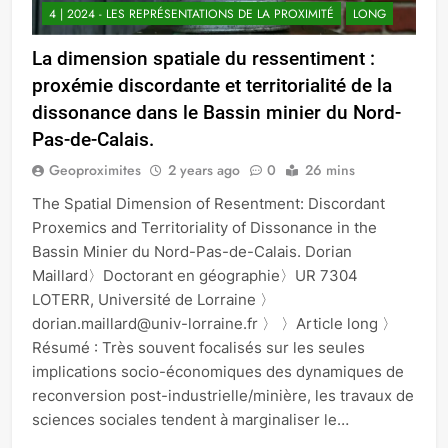
4 | 2024 - LES REPRÉSENTATIONS DE LA PROXIMITÉ
LONG
La dimension spatiale du ressentiment :
proxémie discordante et territorialité de la
dissonance dans le Bassin minier du Nord-
Pas-de-Calais.
Geoproximites
2 years ago
0
26 mins
The Spatial Dimension of Resentment: Discordant
Proxemics and Territoriality of Dissonance in the
Bassin Minier du Nord-Pas-de-Calais. Dorian
Maillard〉Doctorant en géographie〉UR 7304
LOTERR, Université de Lorraine 〉
dorian.maillard@univ-lorraine.fr 〉 〉Article long 〉
Résumé : Très souvent focalisés sur les seules
implications socio-économiques des dynamiques de
reconversion post-industrielle/minière, les travaux de
sciences sociales tendent à marginaliser le…