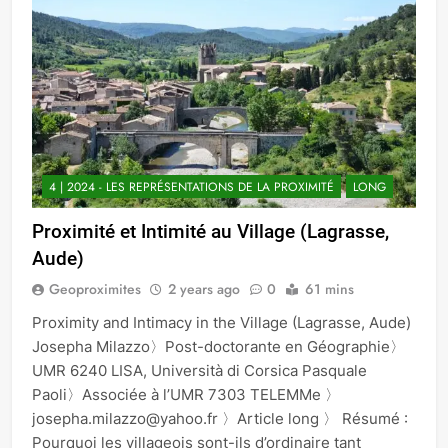
4 | 2024 - LES REPRÉSENTATIONS DE LA PROXIMITÉ
LONG
Proximité et Intimité au Village (Lagrasse,
Aude)
Geoproximites
2 years ago
0
61 mins
Proximity and Intimacy in the Village (Lagrasse, Aude)
Josepha Milazzo〉Post-doctorante en Géographie〉
UMR 6240 LISA, Università di Corsica Pasquale
Paoli〉Associée à l’UMR 7303 TELEMMe 〉
josepha.milazzo@yahoo.fr 〉Article long 〉 Résumé :
Pourquoi les villageois sont-ils d’ordinaire tant