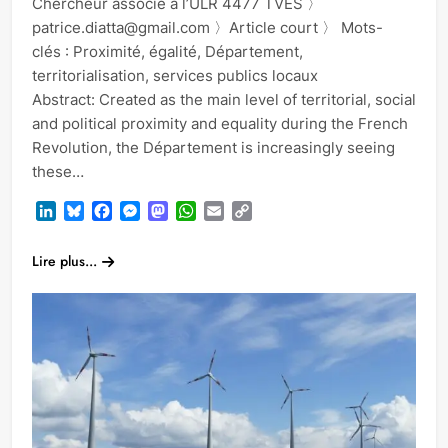
Chercheur associé à l’ULR 4477 TVES 〉
patrice.diatta@gmail.com 〉Article court 〉 Mots-
clés : Proximité, égalité, Département,
territorialisation, services publics locaux
Abstract: Created as the main level of territorial, social
and political proximity and equality during the French
Revolution, the Département is increasingly seeing
these…
LinkedIn
Bluesky
Facebook
Messenger
Mastodon
WhatsApp
Email
Copy
Link
Lire plus...