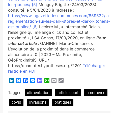
les-pouces/
[5]
Menguy Brigitte (24/03/2023)
consulté le 5/04/2023 à l’adresse :
https://www.lagazettedescommunes.com/859522/la-
reglementation-sur-les-dark-stores-et-dark-kitchens-
est-publiee/
[6]
Leclerc M., « Intermarché Relais,
l’enseigne qui mélange click and collect et
proximité », LSA Conso, 17/09/2020, en ligne
Pour
citer cet article :
GAHINET Marie-Christine, «
L’évolution de la proximité dans le commerce
alimentaire », 0 | 2023 – Ma Proximité,
GéoProximitéS, URL :
https://quamoter.hypotheses.org/2201
Télécharger
l’article en PDF
LinkedIn
Bluesky
Facebook
Messenger
Mastodon
WhatsApp
Email
Copy
Link
Tagged:
alimentation
article court
commerce
covid
livraisons
pratiques