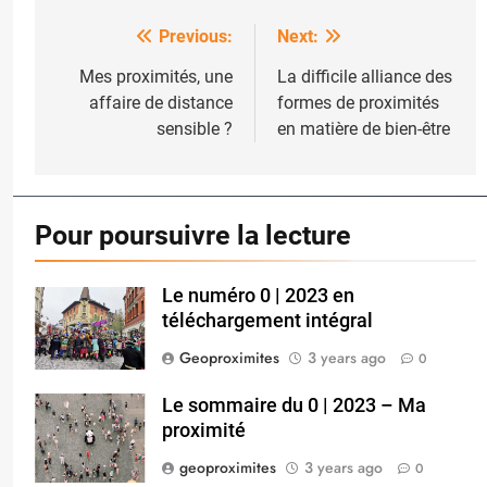
Previous:
Next:
Post
navigation
Mes proximités, une
La difficile alliance des
affaire de distance
formes de proximités
sensible ?
en matière de bien-être
Pour poursuivre la lecture
Le numéro 0 | 2023 en
téléchargement intégral
Geoproximites
3 years ago
0
Le sommaire du 0 | 2023 – Ma
proximité
geoproximites
3 years ago
0