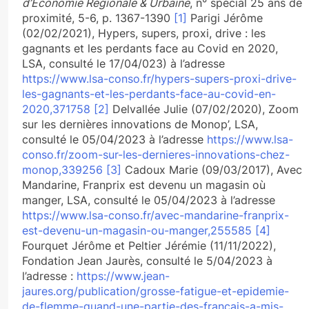
d’Economie Régionale & Urbaine
, n° spécial 25 ans de
proximité, 5-6, p. 1367-1390
[1]
Parigi Jérôme
(02/02/2021), Hypers, supers, proxi, drive : les
gagnants et les perdants face au Covid en 2020,
LSA, consulté le 17/04/023) à l’adresse
https://www.lsa-conso.fr/hypers-supers-proxi-drive-
les-gagnants-et-les-perdants-face-au-covid-en-
2020,371758
[2]
Delvallée Julie (07/02/2020), Zoom
sur les dernières innovations de Monop’, LSA,
consulté le 05/04/2023 à l’adresse
https://www.lsa-
conso.fr/zoom-sur-les-dernieres-innovations-chez-
monop,339256
[3]
Cadoux Marie (09/03/2017), Avec
Mandarine, Franprix est devenu un magasin où
manger, LSA, consulté le 05/04/2023 à l’adresse
https://www.lsa-conso.fr/avec-mandarine-franprix-
est-devenu-un-magasin-ou-manger,255585
[4]
Fourquet Jérôme et Peltier Jérémie (11/11/2022),
Fondation Jean Jaurès, consulté le 5/04/2023 à
l’adresse :
https://www.jean-
jaures.org/publication/grosse-fatigue-et-epidemie-
de-flemme-quand-une-partie-des-francais-a-mis-