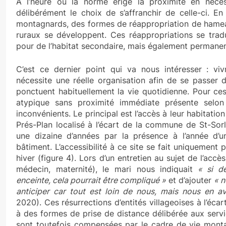
A l’heure où la norme érige la proximité en nécess
délibérément le choix de s’affranchir de celle-ci. En 
montagnards, des formes de réappropriation de hame
ruraux se développent. Ces réappropriations se tradu
pour de l’habitat secondaire, mais également permanen
C’est ce dernier point qui va nous intéresser : vi
nécessite une réelle organisation afin de se passer 
ponctuent habituellement la vie quotidienne. Pour ce
atypique sans proximité immédiate présente selo
inconvénients. Le principal est l’accès à leur habitatio
Prés-Plan localisé à l’écart de la commune de St-Sor
une dizaine d’années par la présence à l’année d’u
bâtiment. L’accessibilité à ce site se fait uniquement
hiver (figure 4). Lors d’un entretien au sujet de l’accè
médecin, maternité), le mari nous indiquait
« si d
enceinte, cela pourrait être compliqué »
et d’ajouter
« n
anticiper car tout est loin de nous, mais nous en a
2020). Ces résurrections d’entités villageoises à l’écar
à des formes de prise de distance délibérée aux servi
sont toutefois compensées par le cadre de vie mont