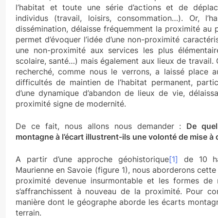
l’habitat et toute une série d’actions et de dépla
individus (travail, loisirs, consommation…). Or, l
dissémination, délaisse fréquemment la proximité au p
permet d’évoquer l’idée d’une non-proximité caractéri
une non-proximité aux services les plus élémentaires
scolaire, santé…) mais également aux lieux de travail.
recherché, comme nous le verrons, a laissé place 
difficultés de maintien de l’habitat permanent, part
d’une dynamique d’abandon de lieux de vie, délaissan
proximité signe de modernité.
De ce fait, nous allons nous demander :
De quel
montagne à l’écart illustrent-ils une volonté de mise à 
A partir d’une approche géohistorique
[1]
de 10 ha
Maurienne en Savoie (figure 1), nous aborderons cette
proximité devenue insurmontable et les formes de r
s’affranchissent à nouveau de la proximité. Pour con
manière dont le géographe aborde les écarts montagna
terrain.