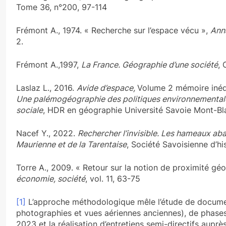
Tome 36, n°200, 97-114
Frémont A., 1974. « Recherche sur l’espace vécu »,
Ann
2.
Frémont A.,1997,
La France. Géographie d’une société
,
Laslaz L., 2016.
Avide d’espace,
Volume 2 mémoire inéd
Une palémogéographie des politiques environnementales
sociale
, HDR en géographie Université Savoie Mont-Bl
Nacef Y., 2022.
Rechercher l’invisible. Les hameaux ab
Maurienne et de la Tarentaise
, Société Savoisienne d’hi
Torre A., 2009. « Retour sur la notion de proximité gé
économie, société
, vol. 11, 63-75
[1]
L’approche méthodologique mêle l’étude de documen
photographies et vues aériennes anciennes), de phases
2023 et la réalisation d’entretiens semi-directifs auprè