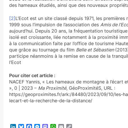
des hameaux étudiés, ainsi que des nouveaux propriéta
[2]
L’Ecot est un site classé depuis 1971, les premières 
1999 sous l’impulsion de l’association des
Amis de l’Ec
aujourd’hui. Depuis 20 ans, la fréquentation touristique
isolé est croissante, liée notamment à la proximité im
à la communication faite par l’office de tourisme Haut
que grâce au tournage du film
Belle et Sébastien
(2013)
participe néanmoins à la remise en cause de la tranquil
l’Ecot
Pour citer cet article :
NACEF Yannis, « Les hameaux de montagne à l’écart et
», 0 | 2023 –
Ma Proximité
, GéoProximitéS, URL :
https://geoproximites.fr/ark:/84480/2023/09/10/les
lecart-et-la-recherche-de-la-distance/
LinkedIn
Bluesky
Facebook
Messenger
Mastodon
WhatsApp
Email
Copy