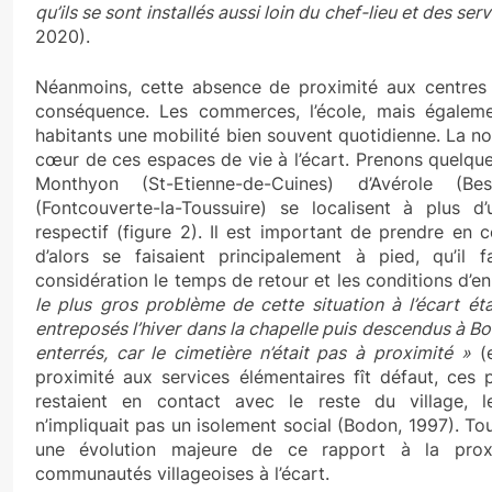
qu’ils se sont installés aussi loin du chef-lieu et des se
2020).
Néanmoins, cette absence de proximité aux centres
conséquence. Les commerces, l’école, mais égalemen
habitants une mobilité bien souvent quotidienne. La not
cœur de ces espaces de vie à l’écart. Prenons quelque
Monthyon (St-Etienne-de-Cuines) d’Avérole 
(Fontcouverte-la-Toussuire) se localisent à plus d
respectif (figure 2). Il est important de prendre en
d’alors se faisaient principalement à pied, qu’il 
considération le temps de retour et les conditions d’e
le plus gros problème de cette situation à l’écart ét
entreposés l’hiver dans la chapelle puis descendus à B
enterrés, car le cimetière n’était pas à proximité »
(e
proximité aux services élémentaires fît défaut, ce
restaient en contact avec le reste du village, l
n’impliquait pas un isolement social (Bodon, 1997). Tou
une évolution majeure de ce rapport à la pro
communautés villageoises à l’écart.