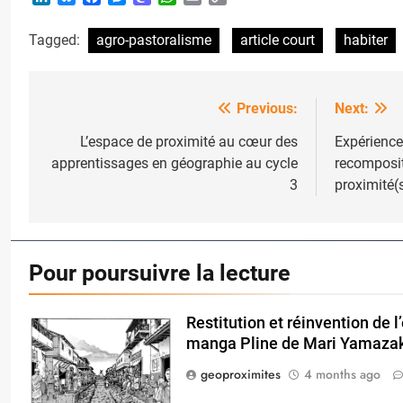
Link
Tagged:
agro-pastoralisme
article court
habiter
Previous:
Next:
Post
navigation
L’espace de proximité au cœur des
Expérience
apprentissages en géographie au cycle
recomposit
3
proximité(
Pour poursuivre la lecture
Restitution et réinvention de 
manga Pline de Mari Yamaza
geoproximites
4 months ago