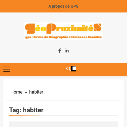
Skip
A propos de GPS
to
content
GeoProximiteS
Home
habiter
Tag:
habiter