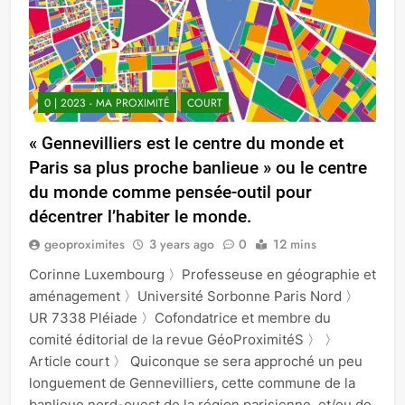
0 | 2023 - MA PROXIMITÉ
COURT
« Gennevilliers est le centre du monde et
Paris sa plus proche banlieue » ou le centre
du monde comme pensée-outil pour
décentrer l’habiter le monde.
geoproximites
3 years ago
0
12 mins
Corinne Luxembourg 〉Professeuse en géographie et
aménagement 〉Université Sorbonne Paris Nord 〉
UR 7338 Pléiade 〉Cofondatrice et membre du
comité éditorial de la revue GéoProximitéS 〉 〉
Article court 〉 Quiconque se sera approché un peu
longuement de Gennevilliers, cette commune de la
banlieue nord-ouest de la région parisienne, et/ou de