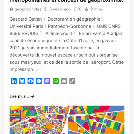
geoproximites
3 years ago
0
9 mins
Gaspard Ostian 〉Doctorant en géographie 〉
Université Paris 1 Panthéon-Sorbonne 〉UMR CNRS
8586 PRODIG 〉 Article court 〉 En arrivant à Abidjan,
capitale économique de la Côte d’Ivoire, en janvier
2021, je suis immédiatement fasciné par la
découverte du nouvel espace urbain qui s’organise
sous mes yeux, et ce dès la sortie de l’aéroport. Cette
impression…
LinkedIn
Bluesky
Facebook
Messenger
Mastodon
WhatsApp
Email
Copy
Link
Lire plus...