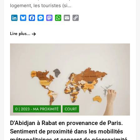
logement, les touristes (si…
LinkedIn
Bluesky
Facebook
Messenger
Mastodon
WhatsApp
Email
Copy
Link
Lire plus...
0 | 2023 - MA PROXIMITÉ
COURT
D’Abidjan à Rabat en provenance de Paris.
Sentiment de proximité dans les mobilités
métropolitaines et concept de géoproximité.