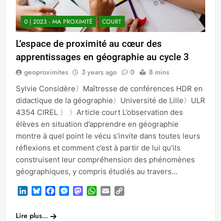
0 | 2023 - MA PROXIMITÉ
COURT
L’espace de proximité au cœur des
apprentissages en géographie au cycle 3
geoproximites
3 years ago
0
8 mins
Sylvie Considère〉Maîtresse de conférences HDR en
didactique de la géographie〉Université de Lille〉ULR
4354 CIREL 〉 〉Article court L’observation des
élèves en situation d’apprendre en géographie
montre à quel point le vécu s’invite dans toutes leurs
réflexions et comment c’est à partir de lui qu’ils
construisent leur compréhension des phénomènes
géographiques, y compris étudiés au travers…
LinkedIn
Bluesky
Facebook
Messenger
Mastodon
WhatsApp
Email
Copy
Link
Lire plus...