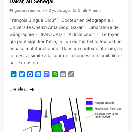
Dakar, au Sénégal.
geoproximites
3 years ago
0
9 mins
François Singue Diouf 〉Docteur en Géographie 〉
Université Cheikh Anta Diop, Dakar 〉Laboratoire de
Géographie 〉 IFAN-CAD 〉 Article court 〉 Le foyer
qui peut signifier l’âtre, le lieu où l’on fait le feu, est un
espace multifonctionnel. Dans un contexte africain, ce
lieu est assimilé à la cour de la concession familiale et
par extension…
LinkedIn
Bluesky
Facebook
Messenger
Mastodon
WhatsApp
Email
Copy
Link
Lire plus...