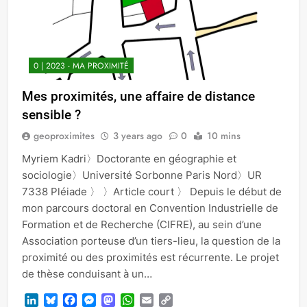
0 | 2023 - MA PROXIMITÉ
Mes proximités, une affaire de distance
sensible ?
geoproximites
3 years ago
0
10 mins
Myriem Kadri〉Doctorante en géographie et
sociologie〉Université Sorbonne Paris Nord〉UR
7338 Pléiade 〉 〉Article court 〉 Depuis le début de
mon parcours doctoral en Convention Industrielle de
Formation et de Recherche (CIFRE), au sein d’une
Association porteuse d’un tiers-lieu, la question de la
proximité ou des proximités est récurrente. Le projet
de thèse conduisant à un…
LinkedIn
Bluesky
Facebook
Messenger
Mastodon
WhatsApp
Email
Copy