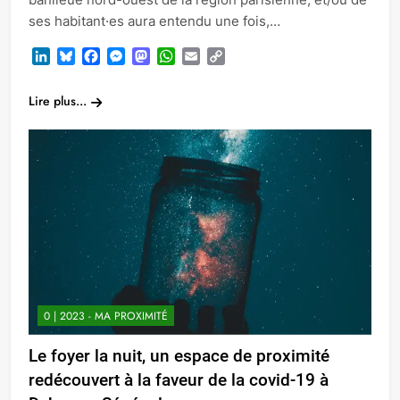
ses habitant·es aura entendu une fois,…
LinkedIn
Bluesky
Facebook
Messenger
Mastodon
WhatsApp
Email
Copy
Link
Lire plus...
0 | 2023 - MA PROXIMITÉ
Le foyer la nuit, un espace de proximité
redécouvert à la faveur de la covid-19 à