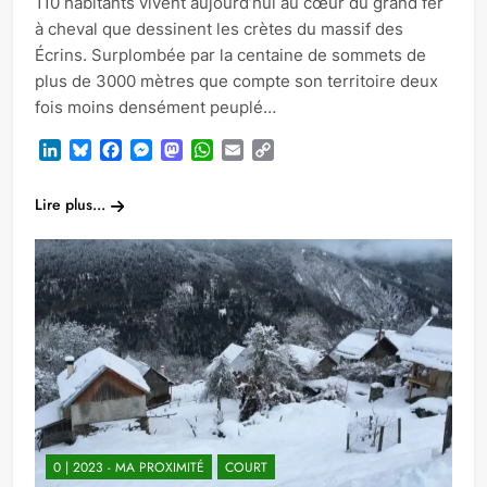
110 habitants vivent aujourd’hui au cœur du grand fer
à cheval que dessinent les crètes du massif des
Écrins. Surplombée par la centaine de sommets de
plus de 3000 mètres que compte son territoire deux
fois moins densément peuplé…
LinkedIn
Bluesky
Facebook
Messenger
Mastodon
WhatsApp
Email
Copy
Link
Lire plus...
0 | 2023 - MA PROXIMITÉ
COURT