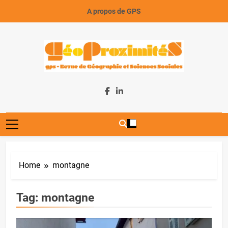
Skip
A propos de GPS
to
content
GeoProximiteS
Home
montagne
Tag:
montagne