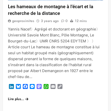
Les hameaux de montagne à l’écart et la
recherche de la distance
geoproximites
3 years ago
0
12 mins
Yannis Nacef〉Agrégé et doctorant en géographie〉
Université Savoie Mont Blanc, Pôle Montagne, Le
Bourget-du-Lac〉UMR CNRS 5204 EDYTEM 〉 〉
Article court Le hameau de montagne constitue à lui
seul un habitat groupé mais (géographiquement)
dispersé prenant la forme de quelques maisons,
s’insérant dans la classification de l’habitat rural
proposé par Albert Demangeon en 1927 entre le
chef-lieu de…
LinkedIn
Bluesky
Facebook
Messenger
Mastodon
WhatsApp
Email
Copy
Link
Lire plus...