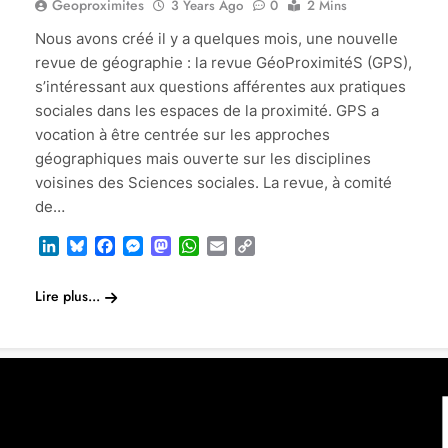
Geoproximites
3 Years Ago
0
2 Mins
Nous avons créé il y a quelques mois, une nouvelle
revue de géographie : la revue GéoProximitéS (GPS),
s’intéressant aux questions afférentes aux pratiques
sociales dans les espaces de la proximité. GPS a
vocation à être centrée sur les approches
géographiques mais ouverte sur les disciplines
voisines des Sciences sociales. La revue, à comité
de…
LinkedIn
Bluesky
Facebook
Messenger
Mastodon
WhatsApp
Email
Copy
Link
Lire plus...