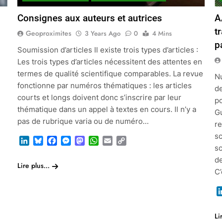
Consignes aux auteurs et autrices
A
t
Geoproximites
3 Years Ago
0
4 Mins
p
Soumission d’articles Il existe trois types d’articles :
Les trois types d’articles nécessitent des attentes en
termes de qualité scientifique comparables. La revue
Nu
fonctionne par numéros thématiques : les articles
de
courts et longs doivent donc s’inscrire par leur
p
thématique dans un appel à textes en cours. Il n’y a
G
pas de rubrique varia ou de numéro…
r
sc
LinkedIn
Bluesky
Facebook
Messenger
Mastodon
WhatsApp
Email
Copy
sc
Link
de
Lire plus...
C
Li