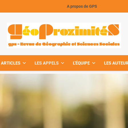
A propos de GPS
GeoProximiteS
 ARTICLES
LES APPELS
L’ÉQUIPE
LES AUTEUR