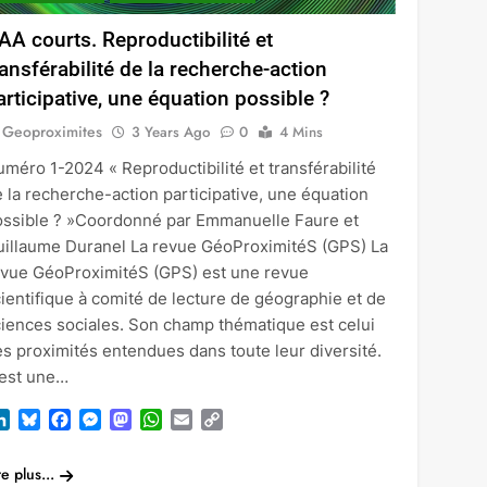
AA courts. Reproductibilité et
ransférabilité de la recherche-action
articipative, une équation possible ?
Geoproximites
3 Years Ago
0
4 Mins
méro 1-2024 « Reproductibilité et transférabilité
 la recherche-action participative, une équation
ossible ? »Coordonné par Emmanuelle Faure et
uillaume Duranel La revue GéoProximitéS (GPS) La
evue GéoProximitéS (GPS) est une revue
ientifique à comité de lecture de géographie et de
iences sociales. Son champ thématique est celui
s proximités entendues dans toute leur diversité.
’est une…
LinkedIn
Bluesky
Facebook
Messenger
Mastodon
WhatsApp
Email
Copy
Link
re plus...