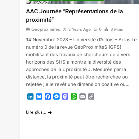
AAC Journée “Représentations de la
proximité”
Geoproximites
3 Years Ago
0
3 Mins
14 Novembre 2023 – Université d’Artois – Arras Le
numéro 0 de la revue GéoProximitéS (GPS),
mobilisant des travaux de chercheurs de divers
horizons des SHS a montré la diversité des
approches de la « proximité ». Mesurée par la
distance, la proximité peut être recherchée ou
rejetée ; elle revêt une dimension positive ou…
LinkedIn
Bluesky
Facebook
Messenger
Mastodon
WhatsApp
Email
Copy
Link
Lire plus...