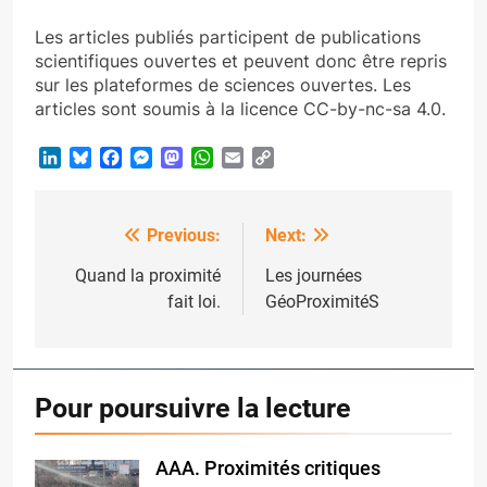
Les articles publiés participent de publications
scientifiques ouvertes et peuvent donc être repris
sur les plateformes de sciences ouvertes. Les
articles sont soumis à la licence CC-by-nc-sa 4.0.
LinkedIn
Bluesky
Facebook
Messenger
Mastodon
WhatsApp
Email
Copy
Link
Previous:
Next:
Post
navigation
Quand la proximité
Les journées
fait loi.
GéoProximitéS
Pour poursuivre la lecture
AAA. Proximités critiques
oplus_32