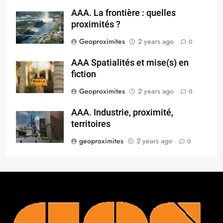
AAA. La frontière : quelles
proximités ?
Geoproximites
2 years ago
0
AAA Spatialités et mise(s) en
fiction
Geoproximites
2 years ago
0
AAA. Industrie, proximité,
territoires
geoproximites
2 years ago
0