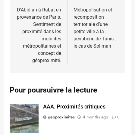
Post
navigation
D’Abidjan à Rabat en
Métropolisation et
provenance de Paris.
recomposition
Sentiment de
territoriale d’une
proximité dans les
petite ville à la
mobilités
périphérie de Tunis :
métropolitaines et
le cas de Soliman
concept de
géoproximité.
Pour poursuivre la lecture
AAA. Proximités critiques
oplus_32
geoproximites
4 months ago
0