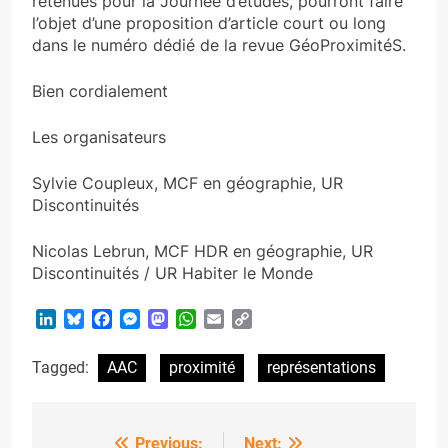
retenues pour la Journée d’études, pourront faire
l’objet d’une proposition d’article court ou long
dans le numéro dédié de la revue GéoProximitéS.
Bien cordialement
Les organisateurs
Sylvie Coupleux, MCF en géographie, UR
Discontinuités
Nicolas Lebrun, MCF HDR en géographie, UR
Discontinuités / UR Habiter le Monde
LinkedIn
Bluesky
Facebook
Messenger
Mastodon
WhatsApp
Email
Copy
Link
Tagged:
AAC
proximité
représentations
Previous:
Next: