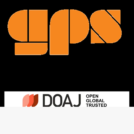
Contact : revue.gps(at)gmail.com