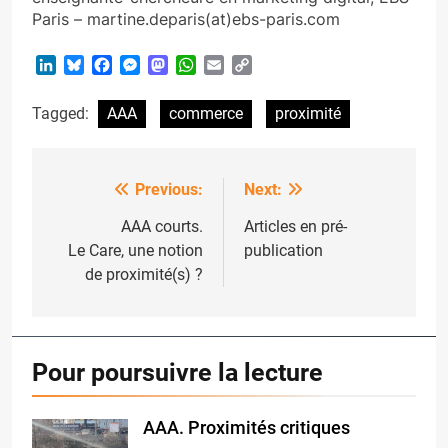
Paris – martine.deparis(at)ebs-paris.com
LinkedIn
Bluesky
Facebook
Messenger
Mastodon
WhatsApp
Email
Copy
Link
Tagged:
AAA
commerce
proximité
Previous:
Next:
Post
navigation
AAA courts.
Articles en pré-
Le Care, une notion
publication
de proximité(s) ?
Pour poursuivre la lecture
AAA. Proximités critiques
oplus_32