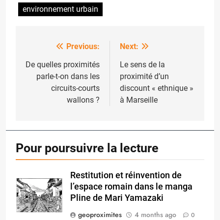
environnement urbain
Previous:
Next:
Post
navigation
De quelles proximités
Le sens de la
parle-t-on dans les
proximité d’un
circuits-courts
discount « ethnique »
wallons ?
à Marseille
Pour poursuivre la lecture
Restitution et réinvention de
l’espace romain dans le manga
Pline de Mari Yamazaki
geoproximites
4 months ago
0