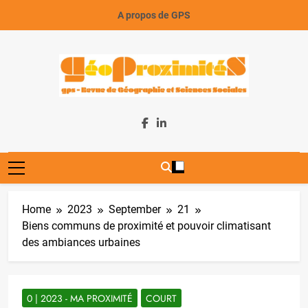
Skip
A propos de GPS
to
content
GeoProximiteS
Home
2023
September
21
Biens communs de proximité et pouvoir climatisant
des ambiances urbaines
0 | 2023 - MA PROXIMITÉ
COURT