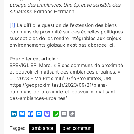
L’usage des ambiances. Une épreuve sensible des
situations
, Éditions Hermann.
[1]
La difficile question de l’extension des biens
communs de proximité sur des échelles politiques
susceptibles de les rendre intégrables aux enjeux
environnements globaux n’est pas abordée ici.
Pour citer cet article :
BREVIGLIERI Marc, « Biens communs de proximité
et pouvoir climatisant des ambiances urbaines. »,
0 | 2023 – Ma Proximité, GéoProximitéS, URL :
https://geoproximites.fr/2023/09/21/biens-
communs-de-proximite-et-pouvoir-climatisant-
des-ambiances-urbaines/
LinkedIn
Bluesky
Facebook
Messenger
Mastodon
WhatsApp
Email
Copy
Link
Tagged:
ambiance
bien commun