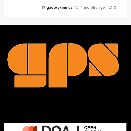
geoproximites
4 months ago
0