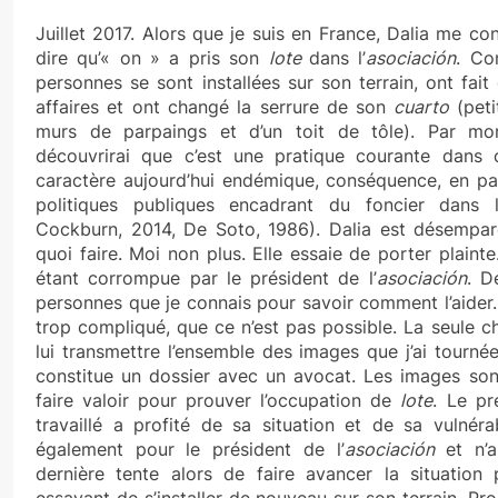
Juillet 2017. Alors que je suis en France, Dalia me co
dire qu’« on » a pris son
lote
dans l’
asociación
. Co
personnes se sont installées sur son terrain, ont fait
affaires et ont changé la serrure de son
cuarto
(pet
murs de parpaings et d’un toit de tôle). Par mon
découvrirai que c’est une pratique courante dans 
caractère aujourd’hui endémique, conséquence, en part
politiques publiques encadrant du foncier dans
Cockburn, 2014, De Soto, 1986). Dalia est désemparé
quoi faire. Moi non plus. Elle essaie de porter plainte
étant corrompue par le président de l’
asociación
. D
personnes que je connais pour savoir comment l’aider
trop compliqué, que ce n’est pas possible. La seule ch
lui transmettre l’ensemble des images que j’ai tournée
constitue un dossier avec un avocat. Les images son
faire valoir pour prouver l’occupation de
lote
. Le pr
travaillé a profité de sa situation et de sa vulnérabil
également pour le président de l’
asociación
et n’a
dernière tente alors de faire avancer la situatio
essayant de s’installer de nouveau sur son terrain. Pro