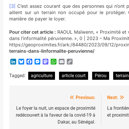
[3]
C’est assez courant que des personnes qui n’ont p
aillent sur un terrain non occupé pour le protéger
manière de payer le loyer.
Pour citer cet article :
RAOUL Maïwenn, « Proximité et vi
dans l’informalité péruvienne. », 0 | 2023 – Ma Proxim
https://geoproximites.fr/ark:/84480/2023/09/12/
proxi
terrains-dans-linformalite-peruvienne
/
LinkedIn
Bluesky
Facebook
Messenger
Mastodon
WhatsApp
Email
Copy
Link
Tagged:
agriculture
article court
Pérou
terrain
Previous:
Next:
Post
navigation
Le foyer la nuit, un espace de proximité
La frontiè
redécouvert à la faveur de la covid-19 à
et proximit
Dakar, au Sénégal.