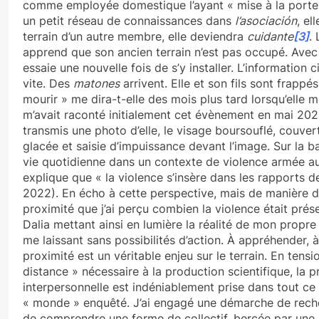
comme employée domestique l’ayant « mise à la porte ».
un petit réseau de connaissances dans
l’asociación
, el
terrain d’un autre membre, elle deviendra
cuidante
[3]
. 
apprend que son ancien terrain n’est pas occupé. Avec l’
essaie une nouvelle fois de s’y installer. L’information c
vite. Des
matones
arrivent. Elle et son fils sont frappés :
mourir » me dira-t-elle des mois plus tard lorsqu’elle me 
m’avait raconté initialement cet évènement en mai 20
transmis une photo d’elle, le visage boursouflé, couve
glacée et saisie d’impuissance devant l’image.
Sur la b
vie quotidienne dans un contexte de violence armée a
explique que « la violence s’insère dans les rapports d
2022). En écho à cette perspective, mais de manière di
proximité que j’ai perçu combien la violence était prés
Dalia mettant ainsi en lumière la réalité de mon propre
me laissant sans possibilités d’action. À appréhender, à 
proximité est un véritable enjeu sur le terrain. En tens
distance » nécessaire à la production scientifique, la 
interpersonnelle est indéniablement prise dans tout ce
« monde » enquêté. J’ai engagé une démarche de rech
de comprendre une forme de collectif, bercée par une 