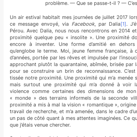
problème. — Que se passe-t-il ? — C’est 
Un air estival habitait mes journées de juillet 2017 lo
ce message envoyé, via
Facebook
, par Dalia
[1]
. J’
Pérou. Avec Dalia, nous nous rencontrons en 2014 et 
proximité quelque peu « insolite ». Une proximité do
encore à inventer. Une forme d’amitié en dehors 
qu’englobe le terme. Moi, jeune femme française, à 
d’années, portée par les rêves et impulsée par l’insou
approchant plutôt la quarantaine, abîmée, brisée par la
pour se construire un brin de reconnaissance. C’est 
tissée notre proximité. Une proximité qui m’a menée s
mais surtout une proximité qui m’a donné à voir la 
violence comme certaines des dimensions de mon s
« monde » des terrains informels de la seconde vil
proximité a mis à mal la vision « romantique », orig
travail de recherche, et m’a amenée, dans le cadre d’un
un pas de côté quant à mes attentes imaginées. Ce que
que j’étais venue chercher.