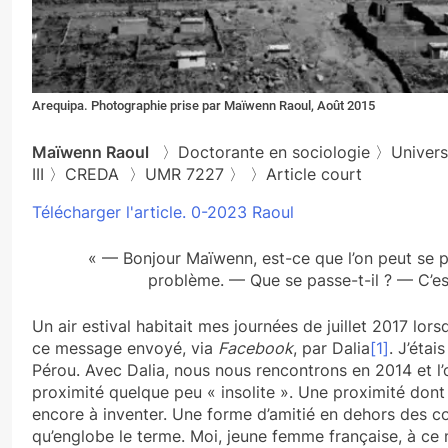
Arequipa. Photographie prise par Maïwenn Raoul, Août 2015
Maïwenn Raoul
〉Doctorante en sociologie 〉Universi
III 〉CREDA 〉UMR 7227 〉 〉Article court
Télécharger l'article. 0-2023 Raoul
« — Bonjour Maïwenn, est-ce que l’on peut se par
problème. — Que se passe-t-il ? — C’est 
Un air estival habitait mes journées de juillet 2017 lors
ce message envoyé, via
Facebook
, par Dalia
[1]
. J’étai
Pérou. Avec Dalia, nous nous rencontrons en 2014 et l’
proximité quelque peu « insolite ». Une proximité dont 
encore à inventer. Une forme d’amitié en dehors des c
qu’englobe le terme. Moi, jeune femme française, à ce