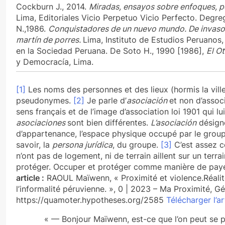
Cockburn J., 2014.
Miradas, ensayos sobre enfoques, po
Lima, Editoriales Vicio Perpetuo Vicio Perfecto.
Degreg
N.,1986.
Conquistadores de un nuevo mundo. De invaso
martín de porres.
Lima, Instituto de Estudios Peruanos
en la Sociedad Peruana.
De Soto H., 1990 [1986],
El O
y Democracía, Lima.
[1]
Les noms des personnes et des lieux (hormis la vill
pseudonymes.
[2]
Je parle d’
asociación
et non d’assoc
sens français et de l’image d’association loi 1901 qui lu
asociaciones
sont bien différentes.
L’asociación
désigne
d’appartenance, l’espace physique occupé par le groupe
savoir, la
persona jurídica
, du groupe.
[3]
C’est assez c
n’ont pas de logement, ni de terrain aillent sur un terr
protéger. Occuper et protéger comme manière de payer
article :
RAOUL Maïwenn, « Proximité et violence.Réalité
l’informalité péruvienne. », 0 | 2023 – Ma Proximité, G
https://quamoter.hypotheses.org/2585
Télécharger l’ar
« — Bonjour Maïwenn, est-ce que l’on peut se par