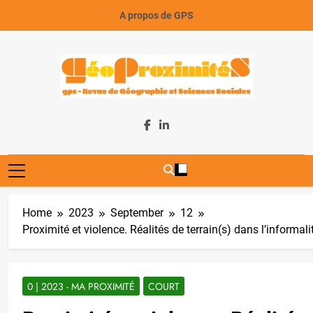
Skip
A propos de GPS
to
content
GeoProximiteS
Home
2023
September
12
Proximité et violence. Réalités de terrain(s) dans l’informal
0 | 2023 - MA PROXIMITÉ
COURT