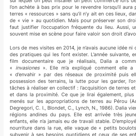
sur lequel on peut installer un petit commerce lors d
l’on achète à bas prix pour le revendre lorsqu’il aura 
terres « ressources » sans qu’il n’y ait en ces lieux, d
de « vie » au quotidien. Mais pour préserver son droi
faut justifier l’occupation fréquente du lieu. Aussi
souvent mise en scène pour faire valoir son droit d’av
Lors de mes visites en 2014, je n’avais aucune idée ni 
des pratiques qui les font exister. L’année suivante, 
film documentaire que je réalisais, Dalia a com
«
invasiones
». Elle m’a expliqué comment elle a 
« d’envahir » par des réseaux de proximité puis el
possession des terrains, la lutte pour les garder, l’
tâches à réaliser en collectif : l’acquisition de terres 
et dans la proximité. Ce que je lirai également, plus
menés sur les appropriations de terres au Pérou (Ad
Degregori, C. I., Blondet, C., Lynch, N., 1986). Dalia vi
régions andines du pays. Elle est arrivée très jeu
enfants, elle n’a jamais eu de travail stable. D’empl
nourriture dans la rue, elle vaque de « petits boulot
subvenir à ses besoins quotidiens et ceux de ses enfa