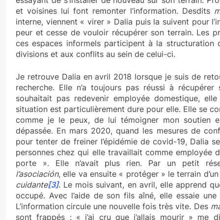
et voisines lui font remonter l’information. Desdits
m
interne, viennent « virer » Dalia puis la suivent pour l’
peur et cesse de vouloir récupérer son terrain. Les pr
ces espaces informels participent à la structuration 
divisions et aux conflits au sein de celui-ci.
Je retrouve Dalia en avril 2018 lorsque je suis de re
recherche. Elle n’a toujours pas réussi à récupérer 
souhaitait pas redevenir employée domestique, elle 
situation est particulièrement dure pour elle. Elle se c
comme je le peux, de lui témoigner mon soutien e
dépassée. En mars 2020, quand les mesures de conf
pour tenter de freiner l’épidémie de covid-19, Dalia 
personnes chez qui elle travaillait comme employée d
porte ». Elle n’avait plus rien. Par un petit ré
l’asociación
, elle va ensuite « protéger » le terrain d’
cuidante
[3]
. Le mois suivant, en avril, elle apprend qu
occupé. Avec l’aide de son fils aîné, elle essaie une n
L’information circule une nouvelle fois très vite. Des
ma
sont frappés : « j’ai cru que j’allais mourir » me d