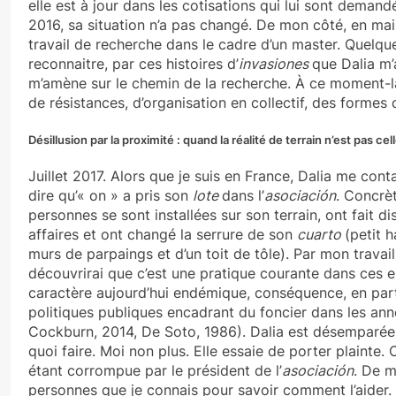
elle est à jour dans les cotisations qui lui sont deman
2016, sa situation n’a pas changé. De mon côté, en mai
travail de recherche dans le cadre d’un master. Quelque
reconnaitre, par ces histoires d’
invasiones
que Dalia m’
m’amène sur le chemin de la recherche. À ce moment-là
de résistances, d’organisation en collectif, des forme
Désillusion par la proximité : quand la réalité de terrain n’est pas 
Juillet 2017. Alors que je suis en France, Dalia me cont
dire qu’« on » a pris son
lote
dans l’
asociación
. Concrè
personnes se sont installées sur son terrain, ont fait d
affaires et ont changé la serrure de son
cuarto
(petit 
murs de parpaings et d’un toit de tôle). Par mon travai
découvrirai que c’est une pratique courante dans ces e
caractère aujourd’hui endémique, conséquence, en parti
politiques publiques encadrant du foncier dans les an
Cockburn, 2014, De Soto, 1986). Dalia est désemparée.
quoi faire. Moi non plus. Elle essaie de porter plainte. 
étant corrompue par le président de l’
asociación
. De m
personnes que je connais pour savoir comment l’aider.