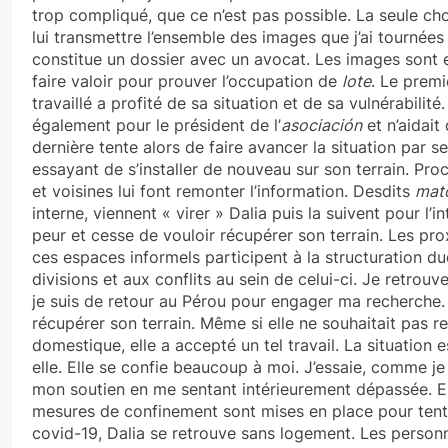
trop compliqué, que ce n’est pas possible. La seule chos
lui transmettre l’ensemble des images que j’ai tournées 
constitue un dossier avec un avocat. Les images sont 
faire valoir pour prouver l’occupation de
lote
. Le premi
travaillé a profité de sa situation et de sa vulnérabilité. E
également pour le président de l’
asociación
et n’aidait
dernière tente alors de faire avancer la situation par
essayant de s’installer de nouveau sur son terrain. Proc
et voisines lui font remonter l’information. Desdits
mat
interne, viennent « virer » Dalia puis la suivent pour l’
peur et cesse de vouloir récupérer son terrain. Les prox
ces espaces informels participent à la structuration dud
divisions et aux conflits au sein de celui-ci.
Je retrouve
je suis de retour au Pérou pour engager ma recherche. E
récupérer son terrain. Même si elle ne souhaitait pas 
domestique, elle a accepté un tel travail. La situation 
elle. Elle se confie beaucoup à moi. J’essaie, comme je
mon soutien en me sentant intérieurement dépassée. 
mesures de confinement sont mises en place pour tente
covid-19, Dalia se retrouve sans logement. Les personne