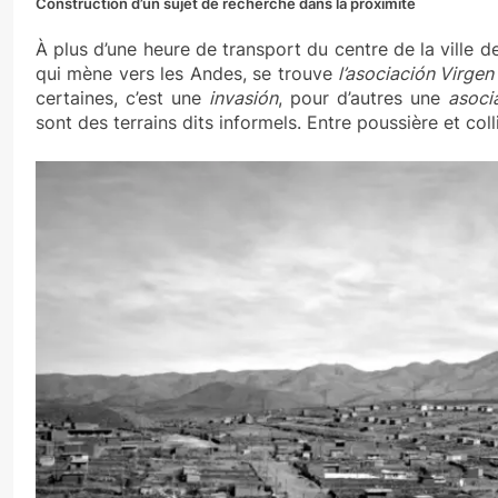
Construction d’un sujet de recherche dans la proximité
À plus d’une heure de transport du centre de la ville d
qui mène vers les Andes, se trouve
l’asociación Virgen 
certaines, c’est une
invasión
, pour d’autres une
asoci
sont des terrains dits informels. Entre poussière et coll