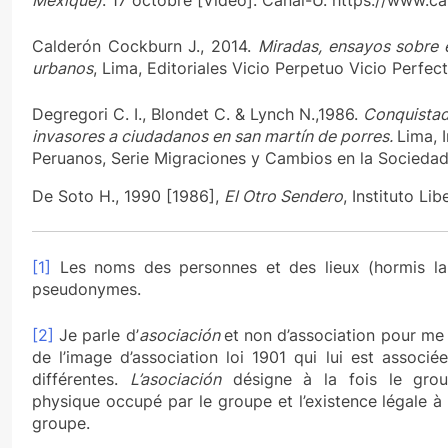
Calderón Cockburn J., 2014.
Miradas, ensayos sobre e
urbanos
, Lima, Editoriales Vicio Perpetuo Vicio Perfect
Degregori C. I., Blondet C. & Lynch N.,1986.
Conquistad
invasores a ciudadanos en san martín de porres.
Lima, 
Peruanos, Serie Migraciones y Cambios en la Sociedad
De Soto H., 1990 [1986],
El Otro Sendero
, Instituto Li
[1]
Les noms des personnes et des lieux (hormis la 
pseudonymes.
[2]
Je parle d’
asociación
et non d’association pour me 
de l’image d’association loi 1901 qui lui est associé
différentes.
L’asociación
désigne à la fois le group
physique occupé par le groupe et l’existence légale à 
groupe.