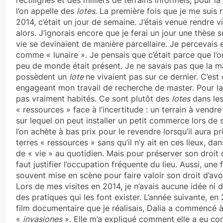
rectilignes et des milliers de terrains informels, pour l
l’on appelle des
lotes
. La première fois que je me suis
2014, c’était un jour de semaine. J’étais venue rendre vis
alors. J’ignorais encore que je ferai un jour une thèse
vie se devinaient de manière parcellaire. Je percevais 
comme « lunaire ». Je pensais que c’était parce que l’o
peu de monde était présent. Je ne savais pas que la m
possèdent un
lote
ne vivaient pas sur ce dernier. C’est
engageant mon travail de recherche de master. Pour la
pas vraiment habités. Ce sont plutôt des
lotes
dans les
« ressources » face à l’incertitude : un terrain à vendre
sur lequel on peut installer un petit commerce lors de 
l’on achète à bas prix pour le revendre lorsqu’il aura pr
terres « ressources » sans qu’il n’y ait en ces lieux, da
de « vie » au quotidien. Mais pour préserver son droit d
faut justifier l’occupation fréquente du lieu. Aussi, un
souvent mise en scène pour faire valoir son droit d’av
Lors de mes visites en 2014, je n’avais aucune idée ni d
des pratiques qui les font exister. L’année suivante, en
film documentaire que je réalisais, Dalia a commencé 
«
invasiones
». Elle m’a expliqué comment elle a eu con