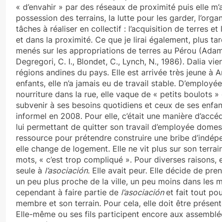
« d’envahir » par des réseaux de proximité puis elle m’
possession des terrains, la lutte pour les garder, l’orga
tâches à réaliser en collectif : l’acquisition de terres e
et dans la proximité. Ce que je lirai également, plus ta
menés sur les appropriations de terres au Pérou (Adams,
Degregori, C. I., Blondet, C., Lynch, N., 1986). Dalia vie
régions andines du pays. Elle est arrivée très jeune à 
enfants, elle n’a jamais eu de travail stable. D’emplo
nourriture dans la rue, elle vaque de « petits boulots »
subvenir à ses besoins quotidiens et ceux de ses enfant
informel en 2008. Pour elle, c’était une manière d’acc
lui permettant de quitter son travail d’employée domes
ressource pour prétendre construire une bribe d’indé
elle change de logement. Elle ne vit plus sur son terrai
mots, « c’est trop compliqué ». Pour diverses raisons, 
seule à
l’asociación
. Elle avait peur. Elle décide de pre
un peu plus proche de la ville, un peu moins dans les m
cependant à faire partie de
l’asociación
et fait tout po
membre et son terrain. Pour cela, elle doit être présen
Elle-même ou ses fils participent encore aux assemblée