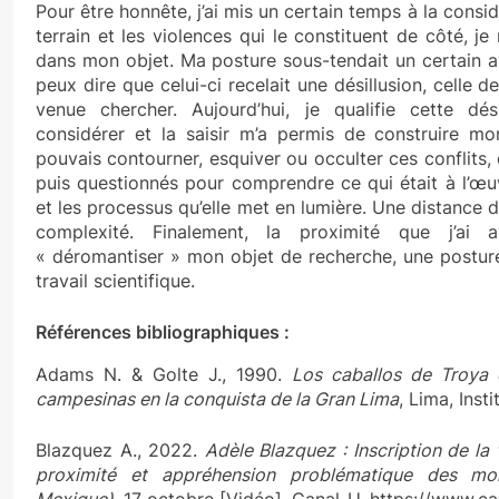
Pour être honnête, j’ai mis un certain temps à la considé
terrain et les violences qui le constituent de côté, je
dans mon objet. Ma posture sous-tendait un certain a
peux dire que celui-ci recelait une désillusion, celle d
venue chercher. Aujourd’hui, je qualifie cette dési
considérer et la saisir m’a permis de construire m
pouvais contourner, esquiver ou occulter ces conflits, c
puis questionnés pour comprendre ce qui était à l’œuv
et les processus qu’elle met en lumière. Une distance d
complexité. Finalement, la proximité que j’a
« déromantiser » mon objet de recherche, une postur
travail scientifique.
Références bibliographiques :
Adams N. & Golte J., 1990.
Los caballos de Troya d
campesinas en la conquista de la Gran Lima
, Lima, Inst
Blazquez A., 2022.
Adèle Blazquez : Inscription de la
proximité et appréhension problématique des mor
Mexique)
. 17 octobre [Vidéo]. Canal-U. https://www.ca