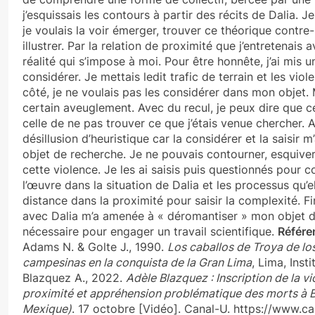
j’esquissais les contours à partir des récits de Dalia. J
je voulais la voir émerger, trouver ce théorique contre-
illustrer. Par la relation de proximité que j’entretenais 
réalité qui s’impose à moi. Pour être honnête, j’ai mis 
considérer. Je mettais ledit trafic de terrain et les vio
côté, je ne voulais pas les considérer dans mon objet.
certain aveuglement. Avec du recul, je peux dire que cel
celle de ne pas trouver ce que j’étais venue chercher. Au
désillusion d’heuristique car la considérer et la saisir
objet de recherche. Je ne pouvais contourner, esquiver 
cette violence. Je les ai saisis puis questionnés pour 
l’œuvre dans la situation de Dalia et les processus qu’
distance dans la proximité pour saisir la complexité. Fi
avec Dalia m’a amenée à « déromantiser » mon objet d
nécessaire pour engager un travail scientifique.
Référe
Adams N. & Golte J., 1990.
Los caballos de Troya de los
campesinas en la conquista de la Gran Lima
, Lima, Inst
Blazquez A., 2022.
Adèle Blazquez : Inscription de la v
proximité et appréhension problématique des morts à B
Mexique)
. 17 octobre [Vidéo]. Canal-U. https://www.c