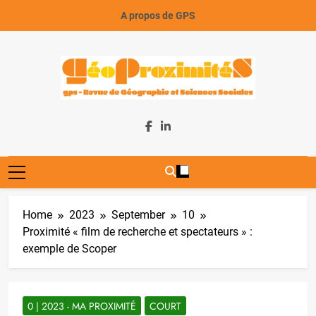
Skip
A propos de GPS
to
content
GeoProximiteS
Home
2023
September
10
Proximité « film de recherche et spectateurs » :
exemple de Scoper
0 | 2023 - MA PROXIMITÉ
COURT