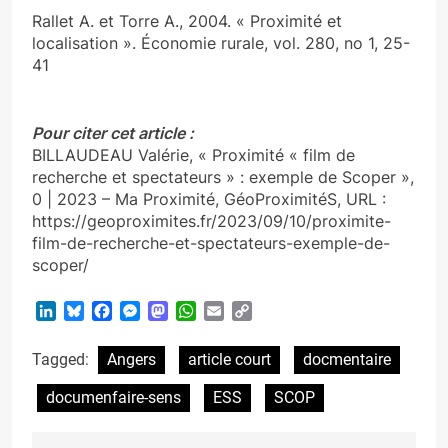
Rallet A. et Torre A., 2004. « Proximité et
localisation ». Économie rurale, vol. 280, no 1, 25-
41
Pour citer cet article :
BILLAUDEAU Valérie, « Proximité « film de
recherche et spectateurs » : exemple de Scoper »,
0 | 2023 – Ma Proximité, GéoProximitéS, URL :
https://geoproximites.fr/2023/09/10/proximite-
film-de-recherche-et-spectateurs-exemple-de-
scoper/
LinkedIn
Bluesky
Facebook
Messenger
Mastodon
WhatsApp
Email
Copy
Link
Tagged:
Angers
article court
docmentaire
documenfaire-sens
ESS
SCOP