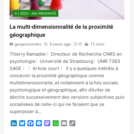
0 | 2023 - MA PROXIMITÉ
La multi-dimensionnalité de la proximité
géographique
geoproximites
3 years ago
0
11 mins
Thierry Ramadier〉Directeur de Recherche CNRS en
psychologie〉Université de Strasbourg〉UMR 7363
SAGE 〉 〉Article court 〉 Il y a quelques intérêts à
concevoir la proximité géographique comme
multidimensionnelle, et notamment à la fois sociale,
psychologique et géographique, afin d’éviter de
décrire successivement des versions subjectives puis
socialisées de celle-ci qui ne feraient que se
superposer à…
LinkedIn
Bluesky
Facebook
Messenger
Mastodon
WhatsApp
Email
Copy
Link