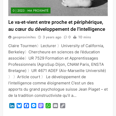
0 | 2023 - MA PROXIMITÉ
Le va-et-vient entre proche et périphérique,
au cœur du développement de l’intelligence
geoproximites
3 years ago
0
10 mins
Claire Tourmen〉Lecturer 〉University of California,
Berkeley〉Chercheure en sciences de l’éducation
associée〉UR 7529 Formation et Apprentissages
Professionnels (AgroSup Dijon, CNAM Paris, ENSTA
Bretagne) 〉UR 4671 ADEF (Aix-Marseille Université)
〉 〉Article court 〉 Le développement de
l’intelligence comme éloignement C’est un des
apports du grand psychologue suisse Jean Piaget – et
de la tradition constructiviste qu’il a…
LinkedIn
Bluesky
Facebook
Messenger
Mastodon
WhatsApp
Email
Copy
Link