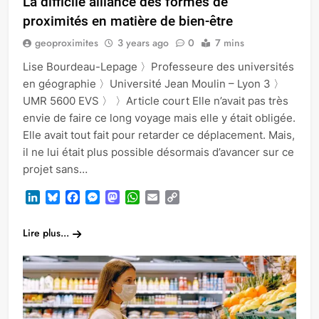
La difficile alliance des formes de
proximités en matière de bien-être
geoproximites
3 years ago
0
7 mins
Lise Bourdeau-Lepage 〉Professeure des universités
en géographie 〉Université Jean Moulin – Lyon 3 〉
UMR 5600 EVS 〉 〉Article court Elle n’avait pas très
envie de faire ce long voyage mais elle y était obligée.
Elle avait tout fait pour retarder ce déplacement. Mais,
il ne lui était plus possible désormais d’avancer sur ce
projet sans…
LinkedIn
Bluesky
Facebook
Messenger
Mastodon
WhatsApp
Email
Copy
Link
Lire plus...