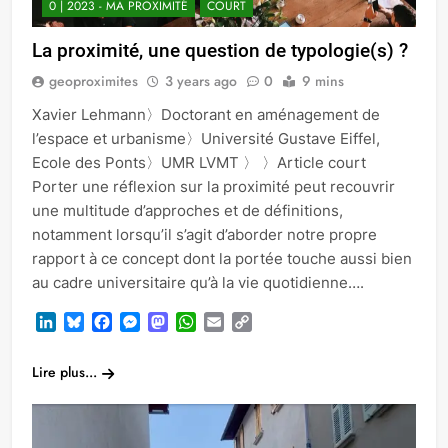
0 | 2023 - MA PROXIMITÉ
COURT
La proximité, une question de typologie(s) ?
geoproximites
3 years ago
0
9 mins
Xavier Lehmann〉Doctorant en aménagement de
l’espace et urbanisme〉Université Gustave Eiffel,
Ecole des Ponts〉UMR LVMT 〉 〉Article court
Porter une réflexion sur la proximité peut recouvrir
une multitude d’approches et de définitions,
notamment lorsqu’il s’agit d’aborder notre propre
rapport à ce concept dont la portée touche aussi bien
au cadre universitaire qu’à la vie quotidienne….
LinkedIn
Bluesky
Facebook
Messenger
Mastodon
WhatsApp
Email
Copy
Link
Lire plus...