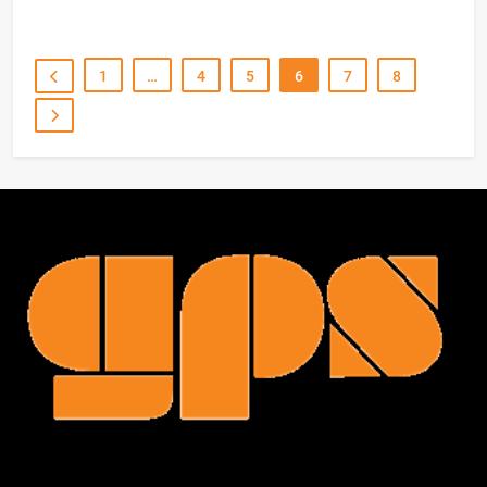
1
…
4
5
6
7
8