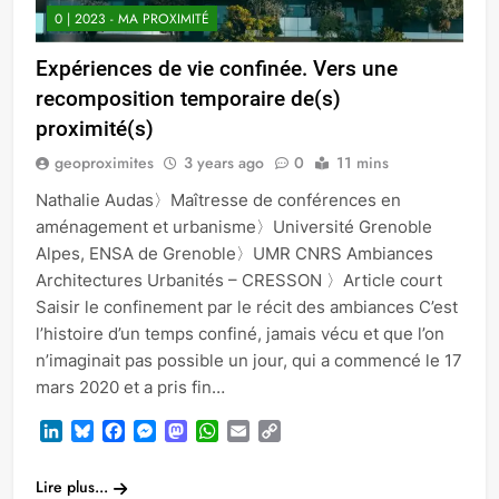
0 | 2023 - MA PROXIMITÉ
Expériences de vie confinée. Vers une
recomposition temporaire de(s)
proximité(s)
geoproximites
3 years ago
0
11 mins
Nathalie Audas〉Maîtresse de conférences en
aménagement et urbanisme〉Université Grenoble
Alpes, ENSA de Grenoble〉UMR CNRS Ambiances
Architectures Urbanités – CRESSON 〉Article court
Saisir le confinement par le récit des ambiances C’est
l’histoire d’un temps confiné, jamais vécu et que l’on
n’imaginait pas possible un jour, qui a commencé le 17
mars 2020 et a pris fin…
LinkedIn
Bluesky
Facebook
Messenger
Mastodon
WhatsApp
Email
Copy
Link
Lire plus...