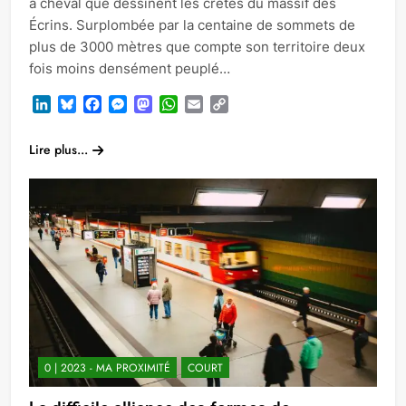
à cheval que dessinent les crètes du massif des
Écrins. Surplombée par la centaine de sommets de
plus de 3000 mètres que compte son territoire deux
fois moins densément peuplé…
LinkedIn
Bluesky
Facebook
Messenger
Mastodon
WhatsApp
Email
Copy
Link
Lire plus...
0 | 2023 - MA PROXIMITÉ
COURT