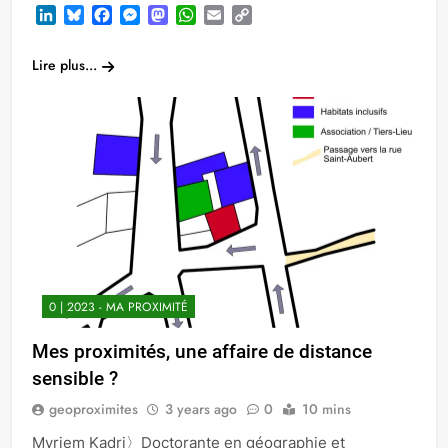
LinkedIn
Bluesky
Facebook
Messenger
Mastodon
WhatsApp
Email
Copy
Link
Lire plus...
0 | 2023 - MA PROXIMITÉ
Mes proximités, une affaire de distance
sensible ?
geoproximites
3 years ago
0
10 mins
Myriem Kadri〉Doctorante en géographie et