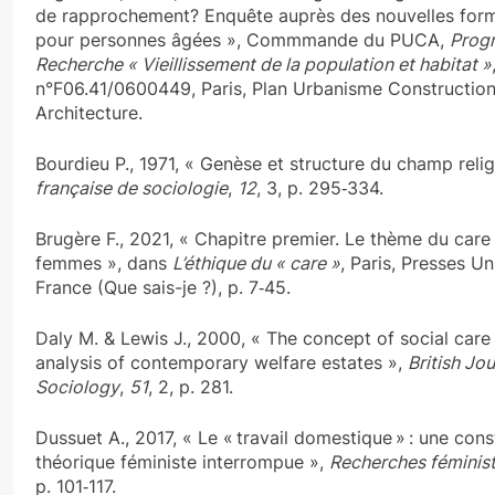
de rapprochement? Enquête auprès des nouvelles form
pour personnes âgées », Commmande du PUCA,
Prog
Recherche « Vieillissement de la population et habitat »
n°F06.41/0600449, Paris, Plan Urbanisme Construction
Architecture.
Bourdieu P., 1971, « Genèse et structure du champ reli
française de sociologie
,
12
, 3, p. 295‑334.
Brugère F., 2021, « Chapitre premier. Le thème du care 
femmes », dans
L’éthique du « care »
, Paris, Presses Un
France (Que sais-je ?), p. 7‑45.
Daly M. & Lewis J., 2000, « The concept of social care
analysis of contemporary welfare estates »,
British Jou
Sociology
,
51
, 2, p. 281.
Dussuet A., 2017, « Le « travail domestique » : une cons
théorique féministe interrompue »,
Recherches féminis
p. 101‑117.