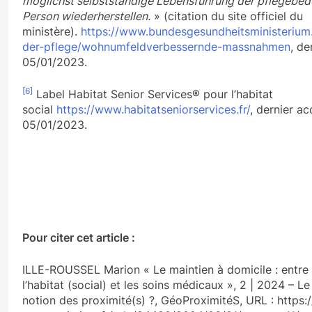
möglichst selbstständige Lebensführung der pflegebed
Person wiederherstellen.
» (citation du site officiel du
ministère).
https://www.bundesgesundheitsministerium.
der-pflege/wohnumfeldverbessernde-massnahmen
, de
05/01/2023.
[6]
Label Habitat Senior Services® pour l’habitat
social
https://www.habitatseniorservices.fr/
, dernier ac
05/01/2023.
Pour citer cet article :
ILLE-ROUSSEL Marion « Le maintien à domicile : entre 
l’habitat (social) et les soins médicaux », 2 | 2024 – Le
notion des proximité(s) ?, GéoProximitéS, URL : https:/