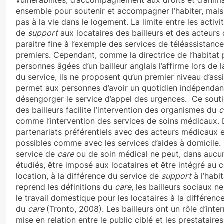
ensemble pour soutenir et accompagner l’habiter, mais
pas à la vie dans le logement. La limite entre les activi
de
support
aux locataires des bailleurs et des acteurs
paraitre fine à l’exemple des services de téléassistance
premiers. Cependant, comme la directrice de l’habitat
personnes âgées d’un bailleur anglais l’affirme lors de 
du service, ils ne proposent qu’un premier niveau d’ass
permet aux personnes d’avoir un quotidien indépendan
désengorger le service d’appel des urgences. Ce soutie
des bailleurs facilite l’intervention des organismes du
c
comme l’intervention des services de soins médicaux.
partenariats préférentiels avec des acteurs médicaux 
possibles comme avec les services d’aides à domicile.
service de
care
ou de soin médical ne peut, dans aucu
étudiés, être imposé aux locataires et être intégré au 
location, à la différence du service de
support
à l’habit
reprend les définitions du
care
, les bailleurs sociaux n
le travail domestique pour les locataires à la différenc
du
care
(Tronto, 2008). Les bailleurs ont un rôle d’inte
mise en relation entre le public ciblé et les prestataire