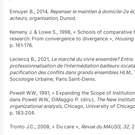
Ennuyer B., 2014,
Repenser le maintien à domicile-2e éd
acteurs, organisation
, Dunod.
Kemeny J. & Lowe S., 1998, « Schools of comparative 
research: From convergence to divergence »,
Housing 
p. 161‑176.
Leclercq B., 2021,
Le marché du vivre ensemble? Entre
professionnalisation de l’intermédiation bailleurs-locata
pacification des conflits dans grands ensembles HLM.
,
Sociologie Urbaine, Paris Saint-Denis.
Powell W.W., 1991, « Expanding the Scope of Institution
dans Powell W.W., DiMaggio P. (dirs.),
The New instituti
organizational analysis
, Chicago, University of Chicago
p. 183‑204.
Tronto J.C., 2008, « Du care »,
Revue du MAUSS
,
32
, 