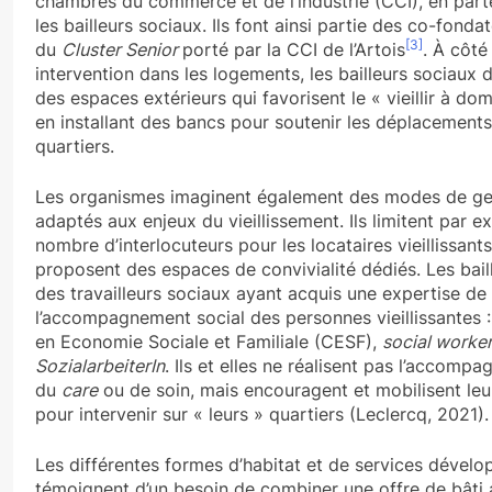
chambres du commerce et de l’industrie (CCI), en part
les bailleurs sociaux. Ils font ainsi partie des co-fonda
[3]
du
Cluster Senior
porté par la CCI de l’Artois
. À côté
intervention dans les logements, les bailleurs sociaux
des espaces extérieurs qui favorisent le « vieillir à d
en installant des bancs pour soutenir les déplacements
quartiers.
Les organismes imaginent également des modes de ges
adaptés aux enjeux du vieillissement. Ils limitent par e
nombre d’interlocuteurs pour les locataires vieillissants
proposent des espaces de convivialité dédiés. Les bail
des travailleurs sociaux ayant acquis une expertise de
l’accompagnement social des personnes vieillissantes :
en Economie Sociale et Familiale (CESF),
social worker
SozialarbeiterIn
. Ils et elles ne réalisent pas l’accomp
du
care
ou de soin, mais encouragent et mobilisent leu
pour intervenir sur « leurs » quartiers (Leclercq, 2021)
Les différentes formes d’habitat et de services dévelo
témoignent d’un besoin de combiner une offre de bâti