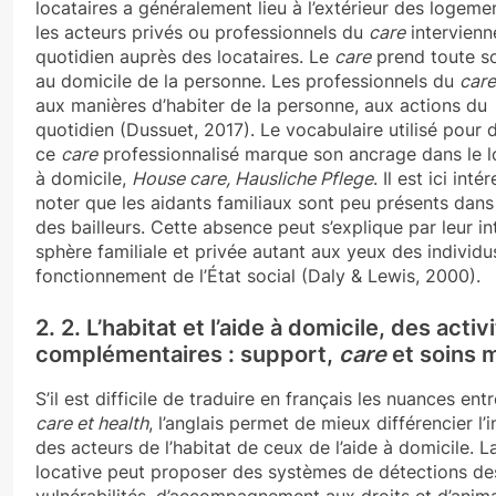
locataires a généralement lieu à l’extérieur des logement
les acteurs privés ou professionnels du
care
intervienn
quotidien auprès des locataires. Le
care
prend toute s
au domicile de la personne. Les professionnels du
care
aux manières d’habiter de la personne, aux actions du
quotidien (Dussuet, 2017). Le vocabulaire utilisé pour 
ce
care
professionnalisé marque son ancrage dans le l
à domicile,
House care, Hausliche Pflege
. Il est ici int
noter que les aidants familiaux sont peu présents dans
des bailleurs. Cette absence peut s’explique par leur in
sphère familiale et privée autant aux yeux des individu
fonctionnement de l’État social (Daly & Lewis, 2000).
2. 2. L’habitat et l’aide à domicile, des activ
complémentaires : support,
care
et soins
S’il est difficile de traduire en français les nuances ent
care et health
, l’anglais permet de mieux différencier l’
des acteurs de l’habitat de ceux de l’aide à domicile. L
locative peut proposer des systèmes de détections de
vulnérabilités, d’accompagnement aux droits et d’anima