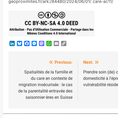
geoproximites.fr/ark:/84480/2024/06/01/ care-ac11/
LinkedIn
Bluesky
Facebook
Messenger
Mastodon
WhatsApp
Email
Copy
Link
Previous:
Next:
Post
navigation
Spatialités de la famille et
Prendre soin (de) c
du care en contexte de
domesticité à l’épr
migration insécurisée : le cas
vulnérabilité réside
de la parentalité entravée des
saisonnier·ères en Suisse