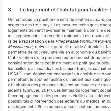
3. Le logement et l’habitat pour faciliter 
On remarque un positionnement de soutien au
care
, p
secteurs des trois pays. Les mesures techniques d’ada
logements doivent favoriser le maintien à domicile de
mais également l’intervention d’aidants. Les travaux ré
l’aide à l’adaptation de la
Pflegekasse
(
Wohnumfeldverb
Massnahmen
) doivent « permettre l’aide à domicile, fac
permettre de nouveau une vie en autonomie du bénéfic
L’intervention d’une personne extérieure est donc prise
considération dans cet instrument de politique publiqu
les bailleurs allemands. Les bailleurs français souhaitan
[6]
HSS®
sont également encouragés à choisir des douc
permettent le soutien facilité d’un aidant aux soins quot
d’habitation des personnes devient un espace de travai
aidants (Ennuyer, 2014). Les limites du logement socia
l’accompagnement des personnes vieillissantes dépen
possibilités d’intervention des acteurs du médical et d
des logements. Si les acteurs de ces secteurs ne peuv