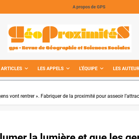
A propos de GPS
GeoProximiteS
 ARTICLES
LES APPELS
L’ÉQUIPE
LES AUTEUR
s gens vont rentrer ». Fabriquer de la proximité pour asseoir l’attr
allumer la lumière et que les ge