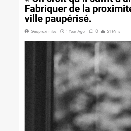
Fabriquer de la proximit
ville paupérisé.
0
Geoproximites
1 Year Ago
51 Mins