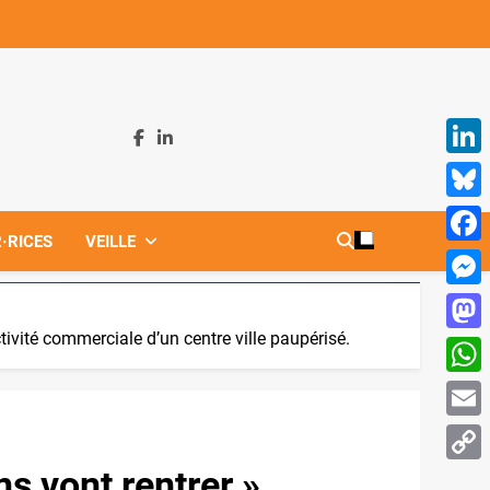
Linke
Blues
·RICES
VEILLE
Face
Mess
activité commerciale d’un centre ville paupérisé.
Mast
What
Email
ns vont rentrer ».
Copy