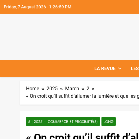
Skip
Friday, 7 August 2026
1:27:00 PM
to
content
LA REVUE
LES
Home
2025
March
2
« On croit qu’il suffit d’allumer la lumière et que le
5 | 2025 – COMMERCE ET PROXIMITÉ(S)
LONG
« On croit qu’il suffit d’