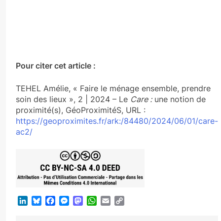
Pour citer cet article :
TEHEL Amélie, « Faire le ménage ensemble, prendre
soin des lieux », 2 | 2024 – Le
Care :
une notion de
proximité(s), GéoProximitéS, URL :
https://geoproximites.fr/ark:/84480/2024/06/01/care-
ac2/
LinkedIn
Bluesky
Facebook
Messenger
Mastodon
WhatsApp
Email
Copy
Link