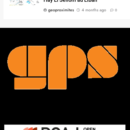
Hay El Sellom au Liban
geoproximites
4 months ago
0