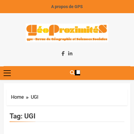
Skip
A propos de GPS
to
content
GeoProximiteS
Home
UGI
Tag:
UGI