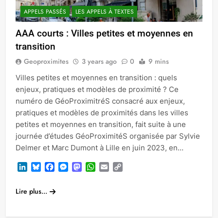
APPELS PASSÉS
LES APPELS À TEXTES
AAA courts : Villes petites et moyennes en
transition
Geoproximites
3 years ago
0
9 mins
Villes petites et moyennes en transition : quels
enjeux, pratiques et modèles de proximité ? Ce
numéro de GéoProximitréS consacré aux enjeux,
pratiques et modèles de proximités dans les villes
petites et moyennes en transition, fait suite à une
journée d’études GéoProximitéS organisée par Sylvie
Delmer et Marc Dumont à Lille en juin 2023, en…
LinkedIn
Bluesky
Facebook
Messenger
Mastodon
WhatsApp
Email
Copy
Link
Lire plus...