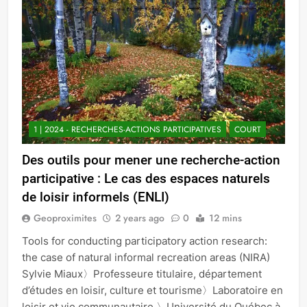
1 | 2024 - RECHERCHES-ACTIONS PARTICIPATIVES
COURT
Des outils pour mener une recherche-action
participative : Le cas des espaces naturels
de loisir informels (ENLI)
Geoproximites
2 years ago
0
12 mins
Tools for conducting participatory action research:
the case of natural informal recreation areas (NIRA)
Sylvie Miaux〉Professeure titulaire, département
d’études en loisir, culture et tourisme〉Laboratoire en
loisir et vie communautaire 〉Université du Québec à