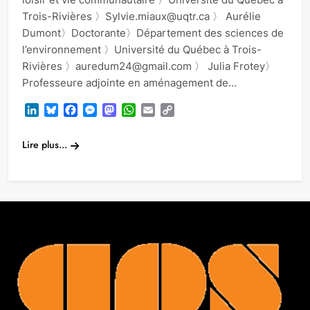
Trois-Rivières 〉Sylvie.miaux@uqtr.ca 〉 Aurélie
Dumont〉Doctorante〉Département des sciences de
l’environnement 〉Université du Québec à Trois-
Rivières 〉auredum24@gmail.com 〉 Julia Frotey〉
Professeure adjointe en aménagement de…
LinkedIn
Bluesky
Facebook
Messenger
Mastodon
WhatsApp
Email
Copy
Link
Lire plus...