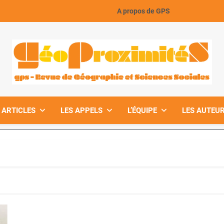
A propos de GPS
GeoProximiteS
 ARTICLES
LES APPELS
L’ÉQUIPE
LES AUTEUR