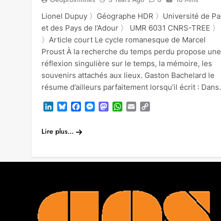
Lionel Dupuy 〉Géographe HDR 〉Université de Pa
et des Pays de l’Adour 〉 UMR 6031 CNRS-TREE 〉
〉Article court Le cycle romanesque de Marcel
Proust À la recherche du temps perdu propose une
réflexion singulière sur le temps, la mémoire, les
souvenirs attachés aux lieux. Gaston Bachelard le
résume d’ailleurs parfaitement lorsqu’il écrit : Dan
LinkedIn
Bluesky
Facebook
Messenger
Mastodon
WhatsApp
Email
Copy
Link
Lire plus...