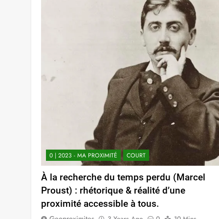
0 | 2023 - MA PROXIMITÉ
COURT
À la recherche du temps perdu (Marcel
Proust) : rhétorique & réalité d’une
proximité accessible à tous.
Geoproximites
3 Years Ago
0
10 Mins