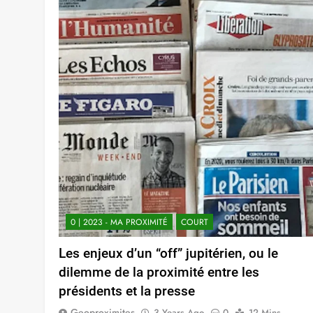
0 | 2023 - MA PROXIMITÉ
COURT
Les enjeux d’un “off” jupitérien, ou le
dilemme de la proximité entre les
présidents et la presse
Geoproximites
3 Years Ago
0
12 Mins