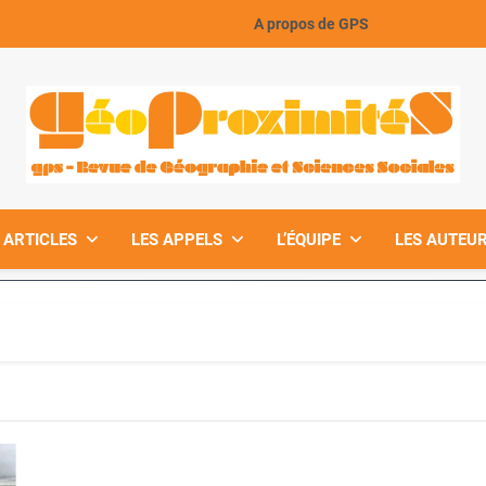
A propos de GPS
GeoProximiteS
 ARTICLES
LES APPELS
L’ÉQUIPE
LES AUTEUR