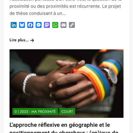
proximité ou des proximités est récurrente. Le projet
de thèse conduisant à un…
LinkedIn
Bluesky
Facebook
Messenger
Mastodon
WhatsApp
Email
Copy
Link
Lire plus...
0 | 2023 - MA PROXIMITÉ
COURT
L’approche réflexive en géographie et le
positionnement du chercheur : (en)jeux de