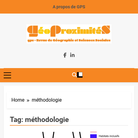
Skip
A propos de GPS
to
content
GeoProximiteS
Home
méthodologie
Tag:
méthodologie