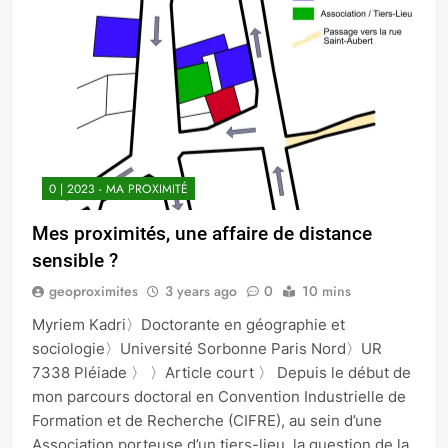
0 | 2023 - MA PROXIMITÉ
Mes proximités, une affaire de distance
sensible ?
geoproximites
3 years ago
0
10 mins
Myriem Kadri〉Doctorante en géographie et
sociologie〉Université Sorbonne Paris Nord〉UR
7338 Pléiade 〉 〉Article court 〉 Depuis le début de
mon parcours doctoral en Convention Industrielle de
Formation et de Recherche (CIFRE), au sein d’une
Association porteuse d’un tiers-lieu, la question de la