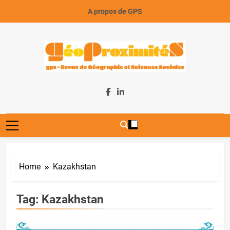
Skip
A propos de GPS
to
content
GeoProximiteS
Home
Kazakhstan
Tag:
Kazakhstan