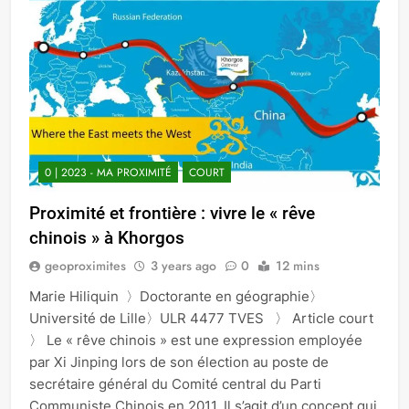
0 | 2023 - MA PROXIMITÉ
COURT
Proximité et frontière : vivre le « rêve
chinois » à Khorgos
geoproximites
3 years ago
0
12 mins
Marie Hiliquin 〉Doctorante en géographie〉
Université de Lille〉ULR 4477 TVES 〉 Article court
〉 Le « rêve chinois » est une expression employée
par Xi Jinping lors de son élection au poste de
secrétaire général du Comité central du Parti
Communiste Chinois en 2011. Il s’agit d’un concept qui